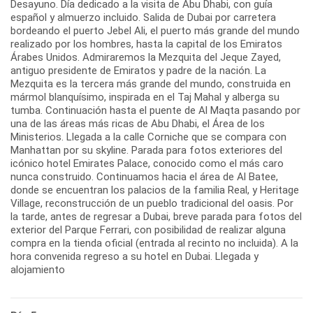
Desayuno. Día dedicado a la visita de Abu Dhabi, con guía
español y almuerzo incluido. Salida de Dubai por carretera
bordeando el puerto Jebel Ali, el puerto más grande del mundo
realizado por los hombres, hasta la capital de los Emiratos
Árabes Unidos. Admiraremos la Mezquita del Jeque Zayed,
antiguo presidente de Emiratos y padre de la nación. La
Mezquita es la tercera más grande del mundo, construida en
mármol blanquísimo, inspirada en el Taj Mahal y alberga su
tumba. Continuación hasta el puente de Al Maqta pasando por
una de las áreas más ricas de Abu Dhabi, el Área de los
Ministerios. Llegada a la calle Corniche que se compara con
Manhattan por su skyline. Parada para fotos exteriores del
icónico hotel Emirates Palace, conocido como el más caro
nunca construido. Continuamos hacia el área de Al Batee,
donde se encuentran los palacios de la familia Real, y Heritage
Village, reconstrucción de un pueblo tradicional del oasis. Por
la tarde, antes de regresar a Dubai, breve parada para fotos del
exterior del Parque Ferrari, con posibilidad de realizar alguna
compra en la tienda oficial (entrada al recinto no incluida). A la
hora convenida regreso a su hotel en Dubai. Llegada y
alojamiento