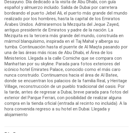
Desayuno. Día dedicado a la visita de Abu Dhabi, con guía
español y almuerzo incluido. Salida de Dubai por carretera
bordeando el puerto Jebel Ali, el puerto más grande del mundo
realizado por los hombres, hasta la capital de los Emiratos
Árabes Unidos. Admiraremos la Mezquita del Jeque Zayed,
antiguo presidente de Emiratos y padre de la nación. La
Mezquita es la tercera más grande del mundo, construida en
mármol blanquísimo, inspirada en el Taj Mahal y alberga su
tumba. Continuación hasta el puente de Al Maqta pasando por
una de las áreas más ricas de Abu Dhabi, el Área de los
Ministerios. Llegada a la calle Corniche que se compara con
Manhattan por su skyline. Parada para fotos exteriores del
icónico hotel Emirates Palace, conocido como el más caro
nunca construido. Continuamos hacia el área de Al Batee,
donde se encuentran los palacios de la familia Real, y Heritage
Village, reconstrucción de un pueblo tradicional del oasis. Por
la tarde, antes de regresar a Dubai, breve parada para fotos del
exterior del Parque Ferrari, con posibilidad de realizar alguna
compra en la tienda oficial (entrada al recinto no incluida). A la
hora convenida regreso a su hotel en Dubai. Llegada y
alojamiento