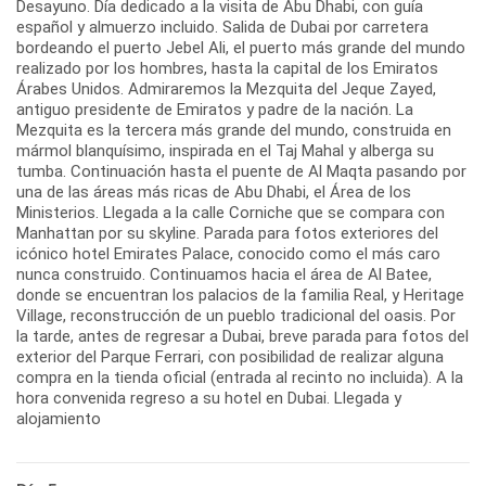
Desayuno. Día dedicado a la visita de Abu Dhabi, con guía
español y almuerzo incluido. Salida de Dubai por carretera
bordeando el puerto Jebel Ali, el puerto más grande del mundo
realizado por los hombres, hasta la capital de los Emiratos
Árabes Unidos. Admiraremos la Mezquita del Jeque Zayed,
antiguo presidente de Emiratos y padre de la nación. La
Mezquita es la tercera más grande del mundo, construida en
mármol blanquísimo, inspirada en el Taj Mahal y alberga su
tumba. Continuación hasta el puente de Al Maqta pasando por
una de las áreas más ricas de Abu Dhabi, el Área de los
Ministerios. Llegada a la calle Corniche que se compara con
Manhattan por su skyline. Parada para fotos exteriores del
icónico hotel Emirates Palace, conocido como el más caro
nunca construido. Continuamos hacia el área de Al Batee,
donde se encuentran los palacios de la familia Real, y Heritage
Village, reconstrucción de un pueblo tradicional del oasis. Por
la tarde, antes de regresar a Dubai, breve parada para fotos del
exterior del Parque Ferrari, con posibilidad de realizar alguna
compra en la tienda oficial (entrada al recinto no incluida). A la
hora convenida regreso a su hotel en Dubai. Llegada y
alojamiento