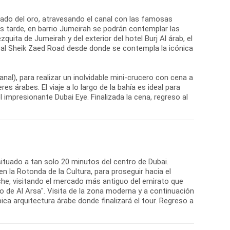
cado del oro, atravesando el canal con las famosas
ás tarde, en barrio Jumeirah se podrán contemplar las
quita de Jumeirah y del exterior del hotel Burj Al árab, el
cipal Sheik Zaed Road desde donde se contempla la icónica
anal), para realizar un inolvidable mini-crucero con cena a
 árabes. El viaje a lo largo de la bahía es ideal para
l impresionante Dubai Eye. Finalizada la cena, regreso al
 situado a tan solo 20 minutos del centro de Dubai.
 en la Rotonda de la Cultura, para proseguir hacia el
niche, visitando el mercado más antiguo del emirato que
o de Al Arsa". Visita de la zona moderna y a continuación
ca arquitectura árabe donde finalizará el tour. Regreso a