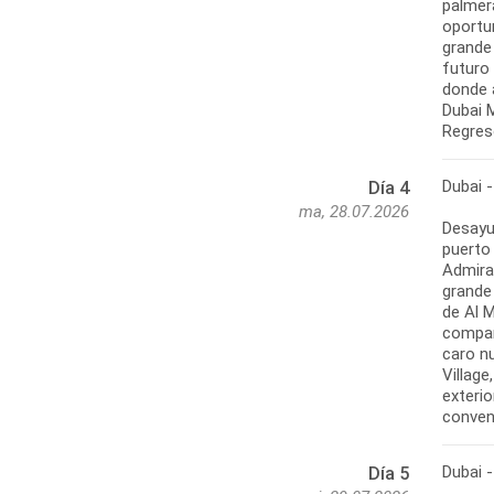
palmera
oportu
grande
futuro 
donde a
Dubai M
Regreso
Dubai -
Día 4
ma, 28.07.2026
Desayun
puerto 
Admira
grande
de Al M
compar
caro nu
Village
exterio
conven
Dubai -
Día 5