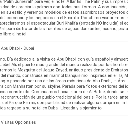
 "Palm Jumeirah" para ver, el hotel Atlantis The Palm y sus impresi
nidad de apreciar la palmera con todas sus formas. A continuación, 
 en su estilo y veremos modelos de estos asombrosos proyectos q
del comercio y los negocios en el Emirato. Por ultimo visitaremos e
preciaremos el espectacular Burj Khalifa (entrada NO incluida) el ed
all para disfrutar de las fuentes de aguas danzantes, acuario, pist
 libre al hotel
 Abu Dhabi - Dubai
o. Día dedicado a la visita de Abu Dhabi, con guía español y almuerz
Jebel Ali, el puerto más grande del mundo realizado por los hombres
remos la Mezquita del Jeque Zayed, antiguo presidente de Emiratos 
 del mundo, construida en mármol blanquísimo, inspirada en el Taj M
aqta pasando por una de las áreas más ricas de Abu Dhabi, el Área d
a con Manhattan por su skyline. Parada para fotos exteriores del 
nca construido. Continuamos hacia el área de Al Batee, donde se enc
, reconstrucción de un pueblo tradicional del oasis. Por la tarde, an
r del Parque Ferrari, con posibilidad de realizar alguna compra en la ti
ida regreso a su hotel en Dubai. Llegada y alojamiento
 Visitas Opcionales