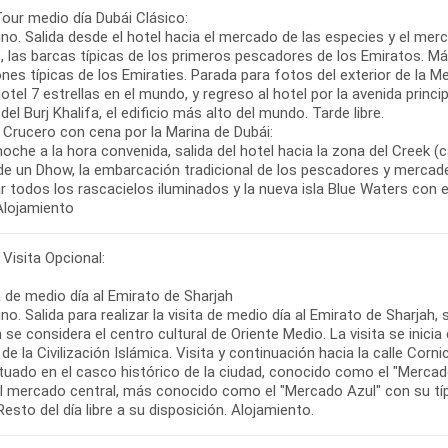
Tour medio día Dubái Clásico:
no. Salida desde el hotel hacia el mercado de las especies y el mer
, las barcas típicas de los primeros pescadores de los Emiratos. M
es típicas de los Emiraties. Parada para fotos del exterior de la Mez
otel 7 estrellas en el mundo, y regreso al hotel por la avenida prin
 del Burj Khalifa, el edificio más alto del mundo. Tarde libre.
- Crucero con cena por la Marina de Dubái:
noche a la hora convenida, salida del hotel hacia la zona del Creek (c
e un Dhow, la embarcación tradicional de los pescadores y mercaderes
r todos los rascacielos iluminados y la nueva isla Blue Waters con e
 Alojamiento
 Visita Opcional:
a de medio día al Emirato de Sharjah
o. Salida para realizar la visita de medio día al Emirato de Sharjah,
 se considera el centro cultural de Oriente Medio. La visita se inicia
e la Civilización Islámica. Visita y continuación hacia la calle Cor
ituado en el casco histórico de la ciudad, conocido como el "Mercad
al mercado central, más conocido como el "Mercado Azul" con su típi
Resto del día libre a su disposición. Alojamiento.