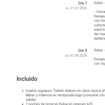
Dubai -
Día 7
vi, 31.07.2026
- Visit
Desayun
con Om
cultura
import
del ma
datiler
Dubai 
Día 8
sá, 01.08.2026
Desayun
con reg
Incluido
Vuelos regulares Turkish Airlines en clase turista (
Bilbao y Valencia en temporada baja (consultar otr
salida)
7 noches de hotel en Dubai en régimen A/D