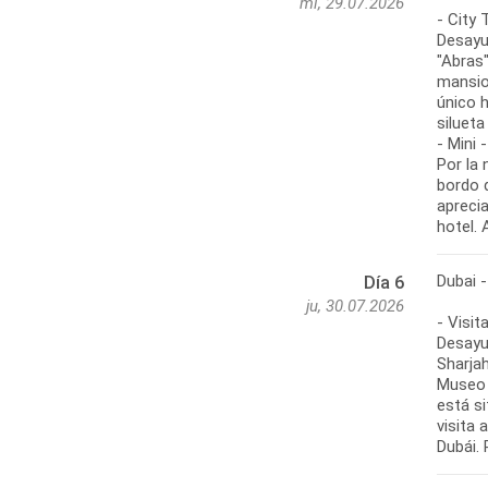
mi, 29.07.2026
- City 
Desayu
"Abras"
mansion
único h
silueta
- Mini 
Por la 
bordo d
aprecia
hotel.
Dubai -
Día 6
ju, 30.07.2026
- Visit
Desayun
Sharjah
Museo d
está s
visita 
Dubái. 