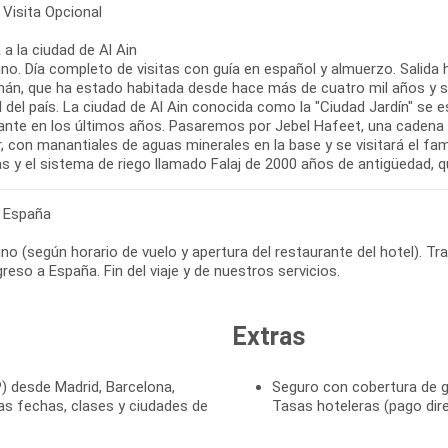
 Visita Opcional
a a la ciudad de Al Ain
o. Día completo de visitas con guía en español y almuerzo. Salida h
án, que ha estado habitada desde hace más de cuatro mil años y s
l del país. La ciudad de Al Ain conocida como la "Ciudad Jardín" se
ante en los últimos años. Pasaremos por Jebel Hafeet, una cadena 
r, con manantiales de aguas minerales en la base y se visitará el 
as y el sistema de riego llamado Falaj de 2000 años de antigüedad, 
- España
o (según horario de vuelo y apertura del restaurante del hotel). Tr
reso a España. Fin del viaje y de nuestros servicios.
Extras
P) desde Madrid, Barcelona,
Seguro con cobertura de g
as fechas, clases y ciudades de
Tasas hoteleras (pago dire