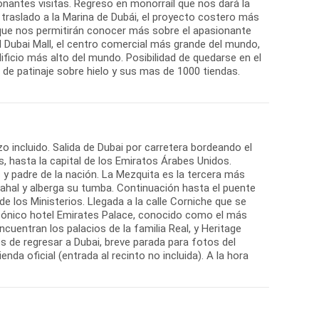
onantes visitas. Regreso en monorraíl que nos dará la
traslado a la Marina de Dubái, el proyecto costero más
ue nos permitirán conocer más sobre el apasionante
l Dubai Mall, el centro comercial más grande del mundo,
ificio más alto del mundo. Posibilidad de quedarse en el
a de patinaje sobre hielo y sus mas de 1000 tiendas.
o incluido. Salida de Dubai por carretera bordeando el
, hasta la capital de los Emiratos Árabes Unidos.
y padre de la nación. La Mezquita es la tercera más
ahal y alberga su tumba. Continuación hasta el puente
e los Ministerios. Llegada a la calle Corniche que se
icónico hotel Emirates Palace, conocido como el más
uentran los palacios de la familia Real, y Heritage
tes de regresar a Dubai, breve parada para fotos del
enda oficial (entrada al recinto no incluida). A la hora