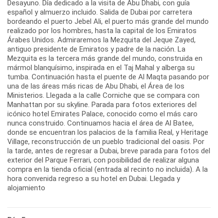
Desayuno. Día dedicado a la visita de Abu Dhabi, con guía
español y almuerzo incluido. Salida de Dubai por carretera
bordeando el puerto Jebel Ali, el puerto más grande del mundo
realizado por los hombres, hasta la capital de los Emiratos
Árabes Unidos. Admiraremos la Mezquita del Jeque Zayed,
antiguo presidente de Emiratos y padre de la nación. La
Mezquita es la tercera más grande del mundo, construida en
mármol blanquísimo, inspirada en el Taj Mahal y alberga su
tumba. Continuación hasta el puente de Al Maqta pasando por
una de las áreas más ricas de Abu Dhabi, el Área de los
Ministerios. Llegada a la calle Corniche que se compara con
Manhattan por su skyline. Parada para fotos exteriores del
icónico hotel Emirates Palace, conocido como el más caro
nunca construido. Continuamos hacia el área de Al Batee,
donde se encuentran los palacios de la familia Real, y Heritage
Village, reconstrucción de un pueblo tradicional del oasis. Por
la tarde, antes de regresar a Dubai, breve parada para fotos del
exterior del Parque Ferrari, con posibilidad de realizar alguna
compra en la tienda oficial (entrada al recinto no incluida). A la
hora convenida regreso a su hotel en Dubai. Llegada y
alojamiento