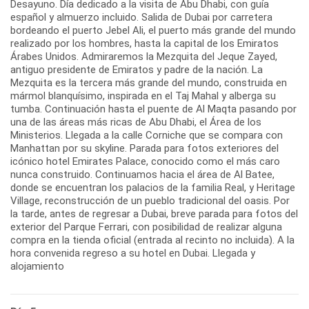
Desayuno. Día dedicado a la visita de Abu Dhabi, con guía
español y almuerzo incluido. Salida de Dubai por carretera
bordeando el puerto Jebel Ali, el puerto más grande del mundo
realizado por los hombres, hasta la capital de los Emiratos
Árabes Unidos. Admiraremos la Mezquita del Jeque Zayed,
antiguo presidente de Emiratos y padre de la nación. La
Mezquita es la tercera más grande del mundo, construida en
mármol blanquísimo, inspirada en el Taj Mahal y alberga su
tumba. Continuación hasta el puente de Al Maqta pasando por
una de las áreas más ricas de Abu Dhabi, el Área de los
Ministerios. Llegada a la calle Corniche que se compara con
Manhattan por su skyline. Parada para fotos exteriores del
icónico hotel Emirates Palace, conocido como el más caro
nunca construido. Continuamos hacia el área de Al Batee,
donde se encuentran los palacios de la familia Real, y Heritage
Village, reconstrucción de un pueblo tradicional del oasis. Por
la tarde, antes de regresar a Dubai, breve parada para fotos del
exterior del Parque Ferrari, con posibilidad de realizar alguna
compra en la tienda oficial (entrada al recinto no incluida). A la
hora convenida regreso a su hotel en Dubai. Llegada y
alojamiento