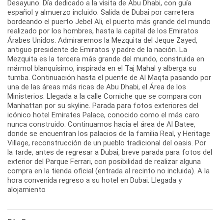
Desayuno. Día dedicado a la visita de Abu Dhabi, con guía
español y almuerzo incluido. Salida de Dubai por carretera
bordeando el puerto Jebel Ali, el puerto más grande del mundo
realizado por los hombres, hasta la capital de los Emiratos
Árabes Unidos. Admiraremos la Mezquita del Jeque Zayed,
antiguo presidente de Emiratos y padre de la nación. La
Mezquita es la tercera más grande del mundo, construida en
mármol blanquísimo, inspirada en el Taj Mahal y alberga su
tumba. Continuación hasta el puente de Al Maqta pasando por
una de las áreas más ricas de Abu Dhabi, el Área de los
Ministerios. Llegada a la calle Corniche que se compara con
Manhattan por su skyline. Parada para fotos exteriores del
icónico hotel Emirates Palace, conocido como el más caro
nunca construido. Continuamos hacia el área de Al Batee,
donde se encuentran los palacios de la familia Real, y Heritage
Village, reconstrucción de un pueblo tradicional del oasis. Por
la tarde, antes de regresar a Dubai, breve parada para fotos del
exterior del Parque Ferrari, con posibilidad de realizar alguna
compra en la tienda oficial (entrada al recinto no incluida). A la
hora convenida regreso a su hotel en Dubai. Llegada y
alojamiento