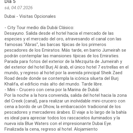
Día 5
sá, 04.07.2026
Dubai - Visitas Opcionales
- City Tour medio día Dubái Clásico:
Desayuno. Salida desde el hotel hacia el mercado de las
especies y el mercado del oro, atravesando el canal con las
famosas "Abras", las barcas típicas de los primeros
pescadores de los Emiratos. Más tarde, en barrio Jumeirah se
podrán contemplar las mansiones típicas de los Emiraties.
Parada para fotos del exterior de la Mezquita de Jumeirah y
del exterior del hotel Burj Al árab, el único hotel 7 estrellas en el
mundo, y regreso al hotel por la avenida principal Sheik Zaed
Road desde donde se contempla la icónica silueta del Burj
Khalifa, el edificio más alto del mundo. Tarde libre.
- Mini - Crucero con cena por la Marina de Dubái:
Por la noche a la hora convenida, salida del hotel hacia la zona
del Creek (canal), para realizar un inolvidable mini-crucero con
cena a bordo de un Dhow, la embarcación tradicional de los
pescadores y mercaderes árabes. El viaje a lo largo de la bahía
es ideal para apreciar todos los rascacielos iluminados y la
nueva isla Blue Waters con el impresionante Dubai Eye.
Finalizada la cena, regreso al hotel. Alojamiento