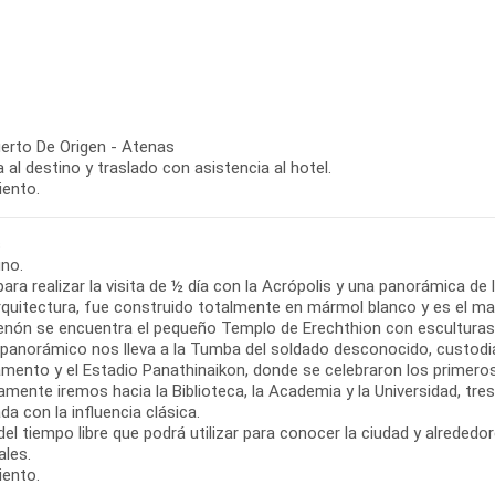
erto De Origen - Atenas
 al destino y traslado con asistencia al hotel.
iento.
s
no.
para realizar la visita de ½ día con la Acrópolis y una panorámica de
arquitectura, fue construido totalmente en mármol blanco y es el m
tenón se encuentra el pequeño Templo de Erechthion con esculturas 
r panorámico nos lleva a la Tumba del soldado desconocido, custodia
lamento y el Estadio Panathinaikon, donde se celebraron los primer
mente iremos hacia la Biblioteca, la Academia y la Universidad, tres 
a con la influencia clásica.
el tiempo libre que podrá utilizar para conocer la ciudad y alrededo
ales.
iento.