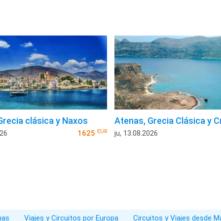
Grecia clásica y Naxos
Atenas, Grecia Clásica y C
EUR
026
1625
ju, 13.08.2026
nas
Viajes y Circuitos por Europa
Circuitos y Viajes desde M