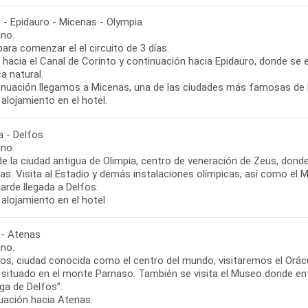
 - Epidauro - Micenas - Olympia
no.
para comenzar el el circuito de 3 días.
 hacia el Canal de Corinto y continuación hacia Epidauro, donde se
a natural.
inuación llegamos a Micenas, una de las ciudades más famosas de la 
alojamiento en el hotel.
a - Delfos
no.
de la ciudad antigua de Olimpia, centro de veneración de Zeus, don
as. Visita al Estadio y demás instalaciones olímpicas, así como el 
tarde llegada a Delfos.
alojamiento en el hotel
 - Atenas
no.
fos, ciudad conocida como el centro del mundo, visitaremos el Orá
, situado en el monte Parnaso. También se visita el Museo donde e
iga de Delfos”.
uación hacia Atenas.