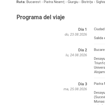
Ruta:
Bucarest - Piatra Neamț - Giurgiu - Bistrița - Sighi
Programa del viaje
Ciudad
Día 1
do, 23.08.2026
Bucare
Día 2
lu, 24.08.2026
Desayu
Triunfo
Univers
Piatra
Día 3
ma, 25.08.2026
Desayun
(Sucevi
Monast