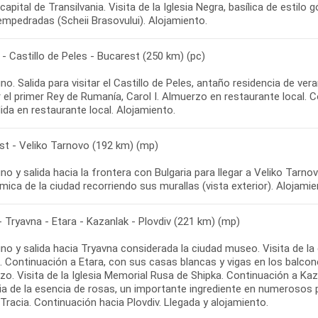
 capital de Transilvania. Visita de la Iglesia Negra, basílica de esti
- Castillo de Peles - Bucarest (250 km) (pc)
o. Salida para visitar el Castillo de Peles, antaño residencia de vera
 el primer Rey de Rumanía, Carol I. Almuerzo en restaurante local. 
st - Veliko Tarnovo (192 km) (mp)
o y salida hacia la frontera con Bulgaria para llegar a Veliko Tarnovo
- Tryavna - Etara - Kazanlak - Plovdiv (221 km) (mp)
no y salida hacia Tryavna considerada la ciudad museo. Visita de l
 Continuación a Etara, con sus casas blancas y vigas en los balcones
o. Visita de la Iglesia Memorial Rusa de Shipka. Continuación a Kazan
ia de la esencia de rosas, un importante ingrediente en numerosos pe