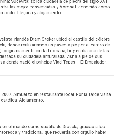
ina: Sucevita: sólida ciudadela de piedra del siglo XVI
n entre las mejor conservadas y Voronet: conocido como
ista irlandés Bram Stoker ubicó el castillo del célebre
vela, donde realizaremos un paseo a pie por el centro de
), originariamente ciudad romana, hoy en día una de las
estaca su ciudadela amurallada, visita a pie de sus
casa donde nació el príncipe Vlad Tepes – El Empalador.
 2007. Almuerzo en restaurante local. Por la tarde visita
o en el mundo como castillo de Drácula, gracias a los
toresca y tradicional, que recuerda con orgullo haber