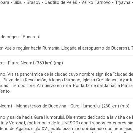
soara - Sibiu - Brasov - Castillo de Peleš - Veliko Tarnovo - Tryavna 
 de origen - Bucarest
st - Piatra Neamt (350 km) (mp)
no. Visita panorámica de la ciudad cuyo nombre significa “ciudad de
, Plaza de la Revolución, Ateneo Rumano, Iglesia Cretulescu, Ayuntam
idad. Tiempo libre. Almuerzo en ruta. Por la tarde salida hacia Piatr
 Neamt - Monasterios de Bucovina - Gura Humorului (260 km) (mp)
o y salida hacia Gura Humorului. Día entero dedicado a la visita de
ta y Voronet, (patrimonio de la UNESCO) con frescos exteriores pinta
erio de Agapia, siglo XVI, estilo bizantino combinado con neoclási