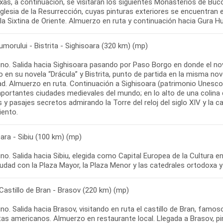
as, a continuación, se visitarán los siguientes Monasterios de Bucov
 iglesia de la Resurrección, cuyas pinturas exteriores se encuentra
morului - Bistrita - Sighisoara (320 km) (mp)
o. Salida hacia Sighisoara pasando por Paso Borgo en donde el novel
 en su novela “Drácula” y Bistrita, punto de partida en la misma no
ad. Almuerzo en ruta. Continuación a Sighisoara (patrimonio Unesco
portantes ciudades medievales del mundo; en lo alto de una colina d
 y pasajes secretos admirando la Torre del reloj del siglo XIV y la 
ara - Sibiu (100 km) (mp)
o. Salida hacia Sibiu, elegida como Capital Europea de la Cultura en
 Castillo de Bran - Brasov (220 km) (mp)
o. Salida hacia Brasov, visitando en ruta el castillo de Bran, famos
as americanos. Almuerzo en restaurante local. Llegada a Brasov, pin