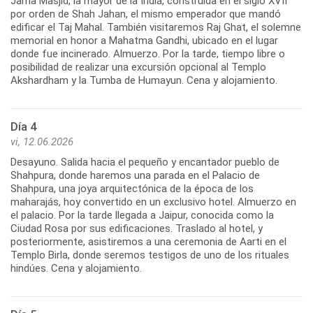
Jama Masjid, la mayor de la India, construida en el siglo XVII
por orden de Shah Jahan, el mismo emperador que mandó
edificar el Taj Mahal. También visitaremos Raj Ghat, el solemne
memorial en honor a Mahatma Gandhi, ubicado en el lugar
donde fue incinerado. Almuerzo. Por la tarde, tiempo libre o
posibilidad de realizar una excursión opcional al Templo
Akshardham y la Tumba de Humayun. Cena y alojamiento.
Día 4
vi, 12.06.2026
Desayuno. Salida hacia el pequeño y encantador pueblo de
Shahpura, donde haremos una parada en el Palacio de
Shahpura, una joya arquitectónica de la época de los
maharajás, hoy convertido en un exclusivo hotel. Almuerzo en
el palacio. Por la tarde llegada a Jaipur, conocida como la
Ciudad Rosa por sus edificaciones. Traslado al hotel, y
posteriormente, asistiremos a una ceremonia de Aarti en el
Templo Birla, donde seremos testigos de uno de los rituales
hindúes. Cena y alojamiento.