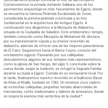
Comenzaremos la jornada visitando Sakkara, uno de los
yacimientos arqueológicos más fascinantes de Egipto, donde
se encuentra la famosa Pirámide Escalonada de Zoser,
considerada la primera pirámide construida y un hito
fundamental en la arquitectura del Antiguo Egipto. A
continuación nos dirigiremos a la Mezquita de Alabastro,
situada en la Ciudadela de Saladino. Este emblemático templo,
también conocido como Mezquita de Mohamed Alí, destaca
por su impresionante cúpula y su interior revestido de
alabastro, además de ofrecer una de las mejores panorámicas
de El Cairo. Seguiremos hacia el Barrio Copto, corazón del
cristianismo egipcio. Paseando por sus callejuelas
descubriremos algunos de sus templos más representativos,
como la iglesia de San Sergio, del siglo V, construida sobre la
cueva donde, según la tradición, se refugió la Sagrada Familia
durante su huida a Egipto. Comida en un restaurante local. Por
la tarde, finalizaremos nuestro recorrido en el bullicioso Bazar
de Khan el Khalili, fundado en 1382. Un inmenso zoco repleto
de estrechas callejuelas, pequeñas tiendas abarrotadas de
mercancías, cafés tradicionales y talleres de artesanos, donde
se respira la esencia más auténtica de la ciudad.*