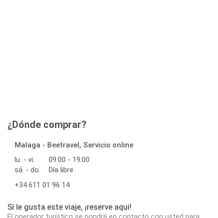
¿Dónde comprar?
Malaga - Beetravel, Servicio online
lu. - vi.
09:00 - 19:00
sá. - do.
Día libre
+34 611 01 96 14
Si le gusta este viaje, ¡reserve aqui!
El operador turístico se pondrá en contacto con usted para