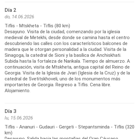
Día 2
do, 14.06.2026
Tiflis - Mtskheta - Tiflis (80 km)
Desayuno. Visita de la ciudad, comenzando por la iglesia
medieval de Metekhi, desde donde se camina hasta el centro
descubriendo las calles con los característicos balcones de
madera que le otorgan personalidad a la ciudad. Visita de la
Sinagoga, la catedral de Sioni y la basílica de Anchiskhati.
Subida hasta la fortaleza de Narikala. Tiempo de almuerzo. A
continuación, visita de Mtskheta, antigua capital del Reino de
Georgia. Visita de la Iglesia de Jvari (Iglesia de la Cruz) y de la
catedral de Svetitskhoveli, uno de los monumentos más
importantes de Georgia. Regreso a Tiflis. Cena libre.
Día 3
lu, 15.06.2026
Tiflis - Ananuri - Gudauri - Gergeti - Stepantsminda - Tiflis (320
km)
Desayuno. Salida hacia las montañas del Gran Cáucaso.