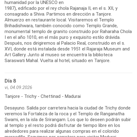
humanidad por la UNESCO en
1987), edificado por el rey chola Rajanaja II, en el s. XII, y
consagrado a Shiva. Partimos en dirección a Tanjore.
Almuerzo en restaurante local. Visitaremos el Templo
Brihadishwara, también conocido como Templo Grande,
monumental templo de granito construido por Raharaha Chola
I en el año 1010, en el más puro y exquisito estilo drávida.
Después, nos dirigiremos al Palacio Real, construido en el s.
XVI, donde está instalada desde 1951 el Rajaraja Museum and
Art Gallery. Junto al museo se encuentra la biblioteca
Saraswati Mahal. Vuelta al hotel, situado en Tanjore.
Día 8
vi, 04.09.2026
Tanjore - Trichy - Chettinad - Madurai
Desayuno. Salida por carretera hacia la ciudad de Trichy donde
veremos la Fortaleza de la roca y el Templo de Ranganatha
Swami, en la isla de Srirangam. Los que lo deseen podrán subir
al templo y el resto podrá disfrutar de tiempo libre en los
alrededores para realizar algunas compras en el colorido
mercadillo. Seguimos por carretera para visitar Madurai