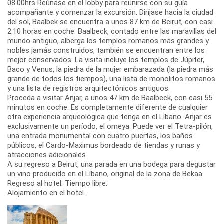
08.00hrs Reúnase en el lobby para reunirse con su guía
acompañante y comenzar la excursión. Diríjase hacia la ciudad
del sol, Baalbek se encuentra a unos 87 km de Beirut, con casi
2:10 horas en coche. Baalbeck, contado entre las maravillas del
mundo antiguo, alberga los templos romanos más grandes y
nobles jamás construidos, también se encuentran entre los
mejor conservados. La visita incluye los templos de Júpiter,
Baco y Venus, la piedra de la mujer embarazada (la piedra más
grande de todos los tiempos), una lista de monolitos romanos
y una lista de registros arquitectónicos antiguos.
Proceda a visitar Anjar, a unos 47 km de Baalbeck, con casi 55
minutos en coche. Es completamente diferente de cualquier
otra experiencia arqueológica que tenga en el Líbano. Anjar es
exclusivamente un período, el omeya. Puede ver el Tetra-pilón,
una entrada monumental con cuatro puertas, los baños
públicos, el Cardo-Maximus bordeado de tiendas y runas y
atracciones adicionales.
A su regreso a Beirut, una parada en una bodega para degustar
un vino producido en el Líbano, original de la zona de Bekaa.
Regreso al hotel. Tiempo libre.
Alojamiento en el hotel.