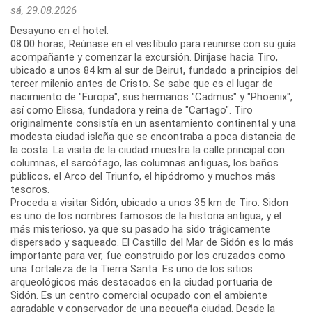
sá, 29.08.2026
Desayuno en el hotel.
08.00 horas, Reúnase en el vestíbulo para reunirse con su guía
acompañante y comenzar la excursión. Diríjase hacia Tiro,
ubicado a unos 84 km al sur de Beirut, fundado a principios del
tercer milenio antes de Cristo. Se sabe que es el lugar de
nacimiento de "Europa", sus hermanos "Cadmus" y "Phoenix",
así como Elissa, fundadora y reina de "Cartago". Tiro
originalmente consistía en un asentamiento continental y una
modesta ciudad isleña que se encontraba a poca distancia de
la costa. La visita de la ciudad muestra la calle principal con
columnas, el sarcófago, las columnas antiguas, los baños
públicos, el Arco del Triunfo, el hipódromo y muchos más
tesoros.
Proceda a visitar Sidón, ubicado a unos 35 km de Tiro. Sidon
es uno de los nombres famosos de la historia antigua, y el
más misterioso, ya que su pasado ha sido trágicamente
dispersado y saqueado. El Castillo del Mar de Sidón es lo más
importante para ver, fue construido por los cruzados como
una fortaleza de la Tierra Santa. Es uno de los sitios
arqueológicos más destacados en la ciudad portuaria de
Sidón. Es un centro comercial ocupado con el ambiente
agradable y conservador de una pequeña ciudad. Desde la