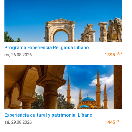
Programa Experiencia Religiosa Líbano
EUR
mi, 26.08.2026
1395
Experiencia cultural y patrimonial Líbano
EUR
sá, 29.08.2026
1445