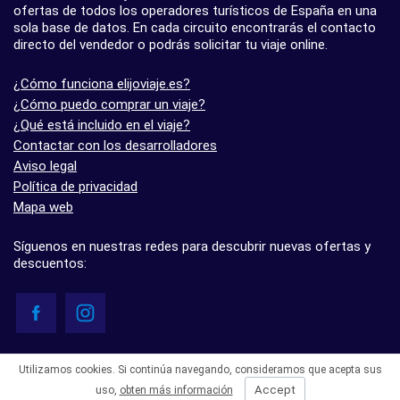
ofertas de todos los operadores turísticos de España en una
sola base de datos. En cada circuito encontrarás el contacto
directo del vendedor o podrás solicitar tu viaje online.
¿Cómo funciona elijoviaje.es?
¿Cómo puedo comprar un viaje?
¿Qué está incluido en el viaje?
Contactar con los desarrolladores
Aviso legal
Política de privacidad
Mapa web
Síguenos en nuestras redes para descubrir nuevas ofertas y
descuentos:
© elijoviaje.es – Plataforma de búsqueda de viajes organizados, 2026
Utilizamos cookies. Si continúa navegando, consideramos que acepta sus
- 5.0 basado en 7 opiniones
Accept
uso,
obten más información