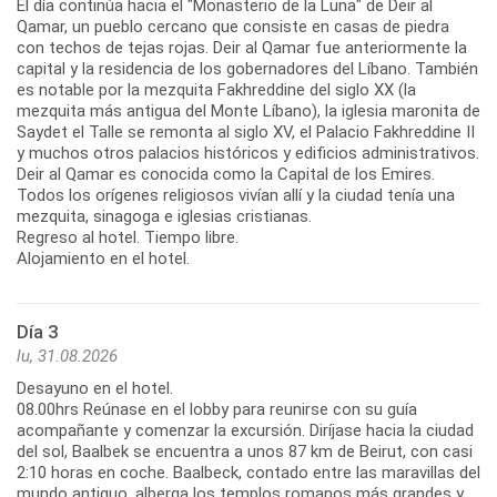
El día continúa hacia el "Monasterio de la Luna" de Deir al
Qamar, un pueblo cercano que consiste en casas de piedra
con techos de tejas rojas. Deir al Qamar fue anteriormente la
capital y la residencia de los gobernadores del Líbano. También
es notable por la mezquita Fakhreddine del siglo XX (la
mezquita más antigua del Monte Líbano), la iglesia maronita de
Saydet el Talle se remonta al siglo XV, el Palacio Fakhreddine II
y muchos otros palacios históricos y edificios administrativos.
Deir al Qamar es conocida como la Capital de los Emires.
Todos los orígenes religiosos vivían allí y la ciudad tenía una
mezquita, sinagoga e iglesias cristianas.
Regreso al hotel. Tiempo libre.
Alojamiento en el hotel.
Día 3
lu, 31.08.2026
Desayuno en el hotel.
08.00hrs Reúnase en el lobby para reunirse con su guía
acompañante y comenzar la excursión. Diríjase hacia la ciudad
del sol, Baalbek se encuentra a unos 87 km de Beirut, con casi
2:10 horas en coche. Baalbeck, contado entre las maravillas del
mundo antiguo, alberga los templos romanos más grandes y