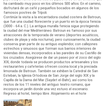
ha cambiado muy poco en los últimos 500 años. En el camino,
disfrutará de un café y pequeños bocados en algunos de los
famosos postres de Trípoli.
Continúe la visita a la encantadora ciudad costera de Batroun,
que fue una ciudad floreciente y un puerto en la época fenicia
(3000 - 64 a. C.). La antigua muralla fenicia sigue protegiendo
la ciudad del mar Mediterráneo. Batroun es famoso por sus
atracciones de la temporada de verano (deportes acuáticos,
clubes de playa y vida nocturna), pero curiosamente, la ciudad
conserva gran parte de su antiguo esplendor, con callejones
estrechos y sinuosos que forman sus barrios interiores de
viviendas densas, incorporados a las paredes de su Castillo de
los cruzados. Asegúrese de dar un paseo por el zoco del siglo
XIX, donde todavía se producen productos artesanales y los
restaurantes y cafeterías ofrecen cocina local y la preciada
limonada de Batroun. También se exhiben la Catedral de San
Esteban, la Iglesia Ortodoxa de San Jorge del siglo XIX y la
Capilla de la Dama del Mar (Saydet el-Bahr), así como los
restos de los 11 niveles del antiguo teatro romano, que
incorpora un jardín donde una vez estuvo el escenario.
Regreso al hotel, tiempo libre. Alojamiento en el hote