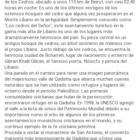
de los Cedros, ubicado a unos 115 km de Beirut, con casi 02.40
horas en coche. Es uno de los últimos vestigios de los
extensos bosques del cedro que alguna vez prosperaron en el
Monte Líbano en la antigüedad. Simplemente conocido como
"Los cedros del Señor", este asentamiento turístico en la
gama más alta de Líbano es uno de los lugares más
dramáticamente hermosos del país. Su pieza central es un
antiguo bosque de cedros, un árbol sinónimo de milenios con
el propio Líbano. Justo debajo de los cedros, se encuentra la
hermosa ciudad de Bcharreh, lugar de nacimiento y entierro de
Gibran Khalil Gibran, el famoso poeta, filósofo y pintura del
Líbano.
Una parada en el camino para tener una imagen panorámica
del majestuoso valle de Qadisha que abarca muchas cuevas
naturales que se han utilizado como refugios y lugares de
entierro desde el período Paleolítico. Las primeras
comunidades cristianas que huían de la persecución
encontraron refugio en la Qadisha. En 1998, la UNESCO agregó
el valle a la lista de sitios del Patrimonio Mundial debido a su
importancia como el sitio de algunos de los primeros
asentamientos monásticos cristianos en el mundo, y su
continuo ejemplo de la fe cristiana primitiva.
Proceda a visitar el monasterio de San Antonio, el convento
maronita más impresionante de Qadisha que ofrece una