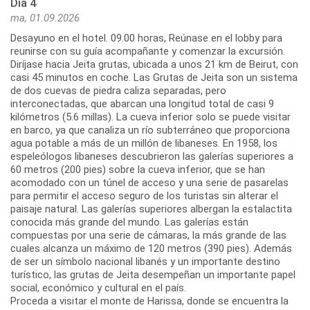
Día 4
ma, 01.09.2026
Desayuno en el hotel. 09.00 horas, Reúnase en el lobby para
reunirse con su guía acompañante y comenzar la excursión.
Diríjase hacia Jeita grutas, ubicada a unos 21 km de Beirut, con
casi 45 minutos en coche. Las Grutas de Jeita son un sistema
de dos cuevas de piedra caliza separadas, pero
interconectadas, que abarcan una longitud total de casi 9
kilómetros (5.6 millas). La cueva inferior solo se puede visitar
en barco, ya que canaliza un río subterráneo que proporciona
agua potable a más de un millón de libaneses. En 1958, los
espeleólogos libaneses descubrieron las galerías superiores a
60 metros (200 pies) sobre la cueva inferior, que se han
acomodado con un túnel de acceso y una serie de pasarelas
para permitir el acceso seguro de los turistas sin alterar el
paisaje natural. Las galerías superiores albergan la estalactita
conocida más grande del mundo. Las galerías están
compuestas por una serie de cámaras, la más grande de las
cuales alcanza un máximo de 120 metros (390 pies). Además
de ser un símbolo nacional libanés y un importante destino
turístico, las grutas de Jeita desempeñan un importante papel
social, económico y cultural en el país.
Proceda a visitar el monte de Harissa, donde se encuentra la