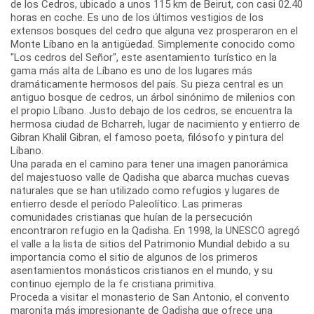
de los Cedros, ubicado a unos 115 km de Beirut, con casi 02.40
horas en coche. Es uno de los últimos vestigios de los
extensos bosques del cedro que alguna vez prosperaron en el
Monte Líbano en la antigüedad. Simplemente conocido como
"Los cedros del Señor", este asentamiento turístico en la
gama más alta de Líbano es uno de los lugares más
dramáticamente hermosos del país. Su pieza central es un
antiguo bosque de cedros, un árbol sinónimo de milenios con
el propio Líbano. Justo debajo de los cedros, se encuentra la
hermosa ciudad de Bcharreh, lugar de nacimiento y entierro de
Gibran Khalil Gibran, el famoso poeta, filósofo y pintura del
Líbano.
Una parada en el camino para tener una imagen panorámica
del majestuoso valle de Qadisha que abarca muchas cuevas
naturales que se han utilizado como refugios y lugares de
entierro desde el período Paleolítico. Las primeras
comunidades cristianas que huían de la persecución
encontraron refugio en la Qadisha. En 1998, la UNESCO agregó
el valle a la lista de sitios del Patrimonio Mundial debido a su
importancia como el sitio de algunos de los primeros
asentamientos monásticos cristianos en el mundo, y su
continuo ejemplo de la fe cristiana primitiva.
Proceda a visitar el monasterio de San Antonio, el convento
maronita más impresionante de Qadisha que ofrece una