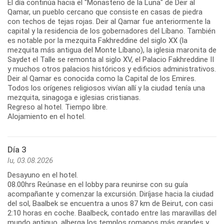
El día continúa hacia el "Monasterio de la Luna" de Deir al
Qamar, un pueblo cercano que consiste en casas de piedra
con techos de tejas rojas. Deir al Qamar fue anteriormente la
capital y la residencia de los gobernadores del Líbano. También
es notable por la mezquita Fakhreddine del siglo XX (la
mezquita más antigua del Monte Líbano), la iglesia maronita de
Saydet el Talle se remonta al siglo XV, el Palacio Fakhreddine II
y muchos otros palacios históricos y edificios administrativos.
Deir al Qamar es conocida como la Capital de los Emires.
Todos los orígenes religiosos vivían allí y la ciudad tenía una
mezquita, sinagoga e iglesias cristianas.
Regreso al hotel. Tiempo libre.
Alojamiento en el hotel.
Día 3
lu, 03.08.2026
Desayuno en el hotel.
08.00hrs Reúnase en el lobby para reunirse con su guía
acompañante y comenzar la excursión. Diríjase hacia la ciudad
del sol, Baalbek se encuentra a unos 87 km de Beirut, con casi
2:10 horas en coche. Baalbeck, contado entre las maravillas del
mundo antiguo, alberga los templos romanos más grandes y