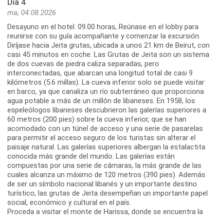
Día 4
ma, 04.08.2026
Desayuno en el hotel. 09.00 horas, Reúnase en el lobby para
reunirse con su guía acompañante y comenzar la excursión.
Diríjase hacia Jeita grutas, ubicada a unos 21 km de Beirut, con
casi 45 minutos en coche. Las Grutas de Jeita son un sistema
de dos cuevas de piedra caliza separadas, pero
interconectadas, que abarcan una longitud total de casi 9
kilómetros (5.6 millas). La cueva inferior solo se puede visitar
en barco, ya que canaliza un río subterráneo que proporciona
agua potable a más de un millón de libaneses. En 1958, los
espeleólogos libaneses descubrieron las galerías superiores a
60 metros (200 pies) sobre la cueva inferior, que se han
acomodado con un túnel de acceso y una serie de pasarelas
para permitir el acceso seguro de los turistas sin alterar el
paisaje natural. Las galerías superiores albergan la estalactita
conocida más grande del mundo. Las galerías están
compuestas por una serie de cámaras, la más grande de las
cuales alcanza un máximo de 120 metros (390 pies). Además
de ser un símbolo nacional libanés y un importante destino
turístico, las grutas de Jeita desempeñan un importante papel
social, económico y cultural en el país.
Proceda a visitar el monte de Harissa, donde se encuentra la