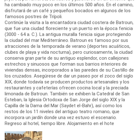
ha cambiado muy poco en los últimos 500 años. En el camino,
disfrutará de un café y pequeños bocados en algunos de los
famosos postres de Trípoli.
Continúe la visita a la encantadora ciudad costera de Batroun,
que fue una ciudad floreciente y un puerto en la época fenicia
(3000 - 64 a. C.). La antigua muralla fenicia sigue protegiendo
la ciudad del mar Mediterráneo. Batroun es famoso por sus
atracciones de la temporada de verano (deportes acuáticos,
clubes de playa y vida nocturna), pero curiosamente, la ciudad
conserva gran parte de su antiguo esplendor, con callejones
estrechos y sinuosos que forman sus barrios interiores de
viviendas densas, incorporados a las paredes de su Castillo de
los cruzados. Asegúrese de dar un paseo por el zoco del siglo
XIX, donde todavía se producen productos artesanales y los
restaurantes y cafeterías ofrecen cocina local y la preciada
limonada de Batroun. También se exhiben la Catedral de San
Esteban, la Iglesia Ortodoxa de San Jorge del siglo XIX y la
Capilla de la Dama del Mar (Saydet el-Bahr), así como los
restos de los 11 niveles del antiguo teatro romano, que
incorpora un jardín donde una vez estuvo el escenario.
Regreso al hotel, tiempo libre. Alojamiento en el hote