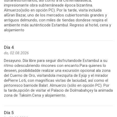
sultanesotomanos, así como a la CisternaBasílica,
impresionante obra subterráneade época bizantina.
Almuerzo(sólo en opción PC). Por la tarde, visita incluida
alGran Bazar, uno de los mercados cubiertosmás grandes y
antiguos delmundo, con miles de tiendas dondese respira el
ambiente más auténticode Estambul. Regreso al hotel, cena y
alojamiento
Día 4
do, 02.08.2026
Desayuno. Día libre para seguir disfrutandode Estambul a su
ritmo odescubriendo rincones con encanto.Para quienes lo
deseen, posibilidadde realizar una excursión opcional ala zona
del Cuerno de Oro, visitandola mezquita de Eyüp y el mirador
dePierre Loti, con magníficas vistas de laciudad, así como el
pintoresco barriode Balat. Almuerzo (sólo en opción PC). Por
la tarde,opción de visitar el Palacio de Dolmabahçey la animada
zona de Taksim.Cena y alojamiento.
Día 5