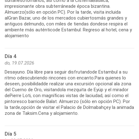
sultanesotomanos, así como a la CisternaBasílica,
impresionante obra subterráneade época bizantina.
Almuerzo(sólo en opción PC). Por la tarde, visita incluida
alGran Bazar, uno de los mercados cubiertosmás grandes y
antiguos delmundo, con miles de tiendas dondese respira el
ambiente más auténticode Estambul. Regreso al hotel, cena y
alojamiento
Día 4
do, 19.07.2026
Desayuno. Día libre para seguir disfrutandode Estambul a su
ritmo odescubriendo rincones con encanto.Para quienes lo
deseen, posibilidadde realizar una excursión opcional ala zona
del Cuerno de Oro, visitandola mezquita de Eyüp y el mirador
dePierre Loti, con magníficas vistas de laciudad, así como el
pintoresco barriode Balat. Almuerzo (sólo en opción PC). Por
la tarde,opción de visitar el Palacio de Dolmabahçey la animada
zona de Taksim.Cena y alojamiento.
Día 5