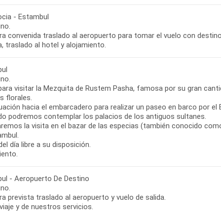
cia - Estambul
no.
ora convenida traslado al aeropuerto para tomar el vuelo con destin
, traslado al hotel y alojamiento.
ul
no.
 para visitar la Mezquita de Rustem Pasha, famosa por su gran cant
 florales.
uación hacia el embarcadero para realizar un paseo en barco por el 
ido podremos contemplar los palacios de los antiguos sultanes.
zaremos la visita en el bazar de las especias (también conocido com
ambul.
el día libre a su disposición.
iento.
ul - Aeropuerto De Destino
no.
ra prevista traslado al aeropuerto y vuelo de salida.