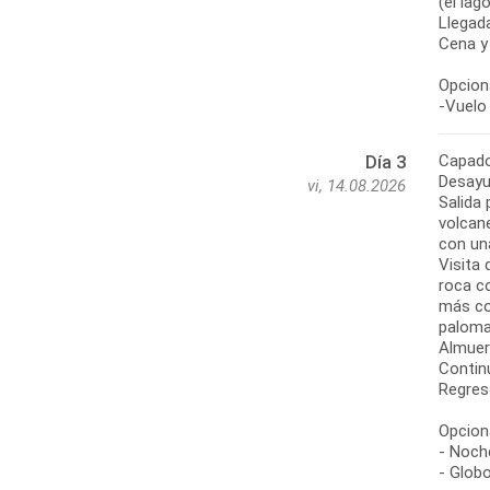
(el lag
Llegada
Cena y
Opciona
-Vuelo 
Capado
Día 3
Desayu
vi, 14.08.2026
Salida 
volcane
con un
Visita 
roca c
más co
paloma
Almuer
Continu
Regreso
Opciona
- Noche
- Glob