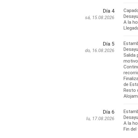
Capado
Día 4
Desayu
sá, 15.08.2026
A la h
Llegada
Estamb
Día 5
Desayu
do, 16.08.2026
Salida
motivos
Contin
recorr
Finali
de Est
Resto d
Alojam
Estamb
Día 6
Desayu
lu, 17.08.2026
A la ho