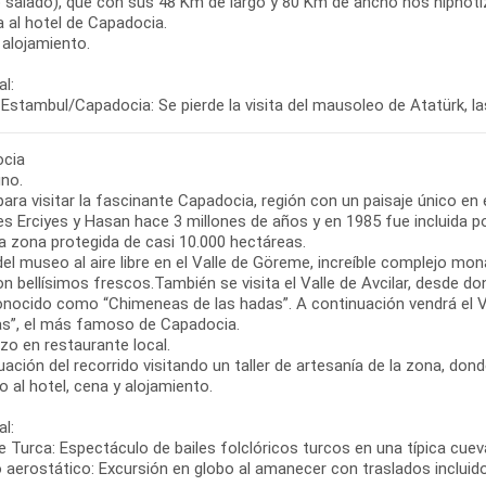
o salado), que con sus 48 Km de largo y 80 Km de ancho nos hipnoti
 al hotel de Capadocia.
 alojamiento.
l:
Estambul/Capadocia: Se pierde la visita del mausoleo de Atatürk, las
cia
no.
para visitar la fascinante Capadocia, región con un paisaje único en
s Erciyes y Hasan hace 3 millones de años y en 1985 fue incluida po
a zona protegida de casi 10.000 hectáreas.
del museo al aire libre en el Valle de Göreme, increíble complejo mo
on bellísimos frescos.También se visita el Valle de Avcilar, desde 
nocido como “Chimeneas de las hadas”. A continuación vendrá el Va
s”, el más famoso de Capadocia.
zo en restaurante local.
ación del recorrido visitando un taller de artesanía de la zona, do
 al hotel, cena y alojamiento.
l:
 Turca: Espectáculo de bailes folclóricos turcos en una típica cueva
o aerostático: Excursión en globo al amanecer con traslados incluid