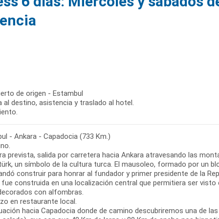
ss 6 días: Miércoles y sábados d
lencia
erto de origen - Estambul
 al destino, asistencia y traslado al hotel.
iento.
ul - Ankara - Capadocia (733 Km.)
no.
ra prevista, salida por carretera hacia Ankara atravesando las mont
türk, un símbolo de la cultura turca. El mausoleo, formado por un 
ndó construir para honrar al fundador y primer presidente de la Repú
fue construida en una localización central que permitiera ser vist
decorados con alfombras.
zo en restaurante local.
uación hacia Capadocia donde de camino descubriremos una de las jo