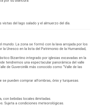
za por su blancura.
 vistas del lago salado y el almuerzo del día.
 el mundo. La zona se formó con la lava arrojada por los
r la Unesco en la lista del Patrimonio de la Humanidad,
nástico Bizantino integrado por iglesias excavadas en la
donde tendremos una espectacular panorámica del valle
lle de Guvercinlik más conocido como “Valle de las
nde se pueden comprar alfombras, ónix y turquesas.
, con bebidas locales ilimitadas.
os. Sujeta a condiciones meteorológicas.