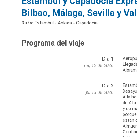
Estambul y Capadocia Expre
Bilbao, Málaga, Sevilla y Va
Ruta:
Estambul - Ankara - Capadocia
Programa del viaje
Aeropu
Día 1
Llegada
mi, 12.08.2026
Alojam
Estamb
Día 2
Desayu
ju, 13.08.2026
A la ho
de Ata
y se ma
porque 
están 
Almuer
Contin