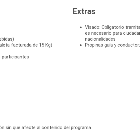
Extras
Visado: Obligatorio tramita
P
es necesario para ciudada
ebidas)
nacionalidades
leta facturada de 15 Kg)
Propinas guía y conductor
 participantes
ción sin que afecte al contenido del programa.