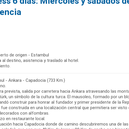
ss 6 días: Miércoles y sábados d
lencia
erto de origen - Estambul
 al destino, asistencia y traslado al hotel.
iento.
ul - Ankara - Capadocia (733 Km.)
no.
ra prevista, salida por carretera hacia Ankara atravesando las mont
türk, un símbolo de la cultura turca. El mausoleo, formado por un 
ndó construir para honrar al fundador y primer presidente de la Repú
fue construida en una localización central que permitiera ser vist
decorados con alfombras.
zo en restaurante local.
uación hacia Capadocia donde de camino descubriremos una de las jo