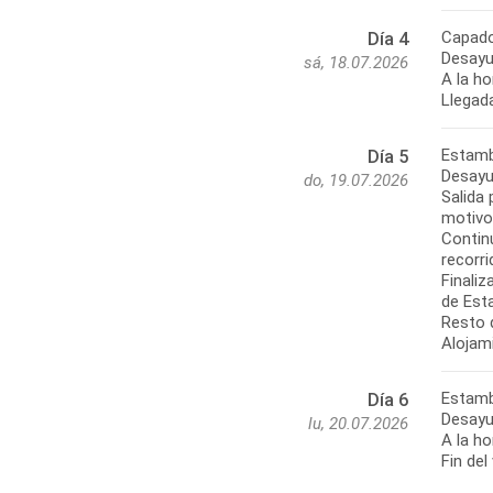
Capado
Día 4
Desayu
sá, 18.07.2026
A la h
Llegada
Estamb
Día 5
Desayu
do, 19.07.2026
Salida
motivos
Contin
recorr
Finali
de Est
Resto d
Alojam
Estamb
Día 6
Desayu
lu, 20.07.2026
A la ho