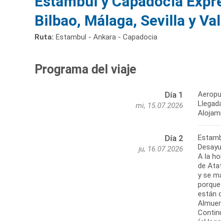
Estambul y Capadocia Expre
Bilbao, Málaga, Sevilla y Va
Ruta:
Estambul - Ankara - Capadocia
Programa del viaje
Aeropu
Día 1
Llegada
mi, 15.07.2026
Alojam
Estamb
Día 2
Desayu
ju, 16.07.2026
A la ho
de Ata
y se ma
porque 
están 
Almuer
Contin