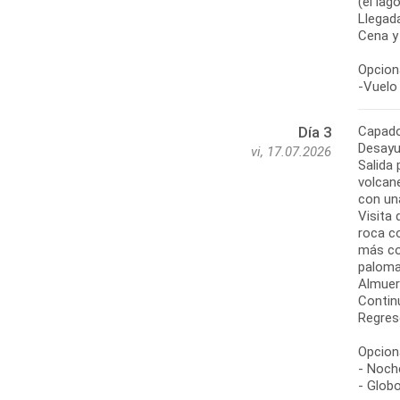
(el lag
Llegada
Cena y
Opciona
-Vuelo 
Capado
Día 3
Desayu
vi, 17.07.2026
Salida 
volcane
con un
Visita 
roca c
más co
paloma
Almuer
Continu
Regreso
Opciona
- Noche
- Glob