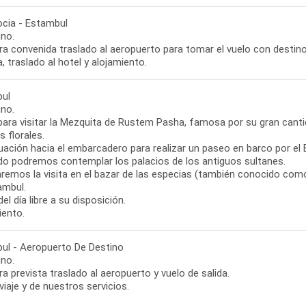
cia - Estambul
no.
ora convenida traslado al aeropuerto para tomar el vuelo con destin
, traslado al hotel y alojamiento.
ul
no.
 para visitar la Mezquita de Rustem Pasha, famosa por su gran cant
 florales.
uación hacia el embarcadero para realizar un paseo en barco por el 
ido podremos contemplar los palacios de los antiguos sultanes.
zaremos la visita en el bazar de las especias (también conocido com
ambul.
el día libre a su disposición.
iento.
ul - Aeropuerto De Destino
no.
ra prevista traslado al aeropuerto y vuelo de salida.