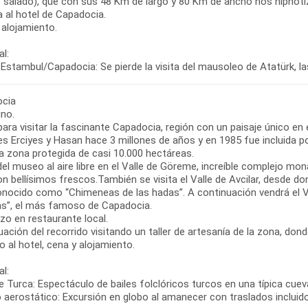
o salado), que con sus 48 Km de largo y 80 Km de ancho nos hipnoti
 al hotel de Capadocia.
 alojamiento.
l:
Estambul/Capadocia: Se pierde la visita del mausoleo de Atatürk, las
cia
no.
para visitar la fascinante Capadocia, región con un paisaje único en
s Erciyes y Hasan hace 3 millones de años y en 1985 fue incluida po
a zona protegida de casi 10.000 hectáreas.
del museo al aire libre en el Valle de Göreme, increíble complejo mo
on bellísimos frescos.También se visita el Valle de Avcilar, desde 
nocido como “Chimeneas de las hadas”. A continuación vendrá el Va
s”, el más famoso de Capadocia.
zo en restaurante local.
ación del recorrido visitando un taller de artesanía de la zona, do
 al hotel, cena y alojamiento.
l:
 Turca: Espectáculo de bailes folclóricos turcos en una típica cueva
o aerostático: Excursión en globo al amanecer con traslados incluid