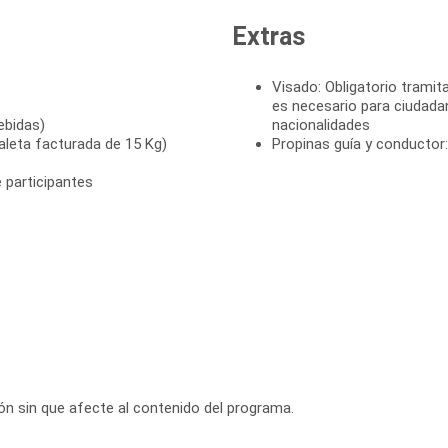
Extras
Visado: Obligatorio tramita
P
es necesario para ciudada
ebidas)
nacionalidades
leta facturada de 15 Kg)
Propinas guía y conductor
 participantes
ción sin que afecte al contenido del programa.