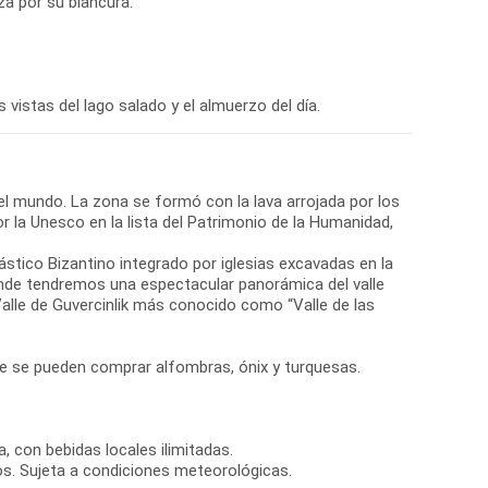
za por su blancura.
 vistas del lago salado y el almuerzo del día.
 el mundo. La zona se formó con la lava arrojada por los
r la Unesco en la lista del Patrimonio de la Humanidad,
nástico Bizantino integrado por iglesias excavadas en la
donde tendremos una espectacular panorámica del valle
lle de Guvercinlik más conocido como “Valle de las
nde se pueden comprar alfombras, ónix y turquesas.
, con bebidas locales ilimitadas.
os. Sujeta a condiciones meteorológicas.