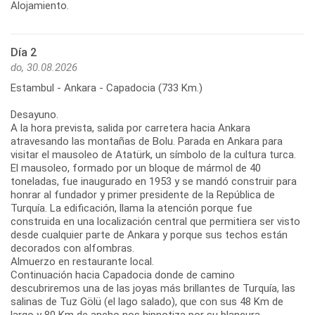
Alojamiento.
Día 2
do, 30.08.2026
Estambul - Ankara - Capadocia (733 Km.)
Desayuno.
A la hora prevista, salida por carretera hacia Ankara
atravesando las montañas de Bolu. Parada en Ankara para
visitar el mausoleo de Atatürk, un símbolo de la cultura turca.
El mausoleo, formado por un bloque de mármol de 40
toneladas, fue inaugurado en 1953 y se mandó construir para
honrar al fundador y primer presidente de la República de
Turquía. La edificación, llama la atención porque fue
construida en una localización central que permitiera ser visto
desde cualquier parte de Ankara y porque sus techos están
decorados con alfombras.
Almuerzo en restaurante local.
Continuación hacia Capadocia donde de camino
descubriremos una de las joyas más brillantes de Turquía, las
salinas de Tuz Gölü (el lago salado), que con sus 48 Km de
largo y 80 Km de ancho nos hipnotiza por su blancura.