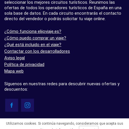
seleccionar los mejores circuitos turísticos. Reunimos las
ofertas de todos los operadores turísticos de España en una
sola base de datos. En cada circuito encontrarás el contacto
directo del vendedor o podrás solicitar tu viaje online.
¿Cómo funciona elijoviaje.es?
¿Cómo puedo comprar un viaje?
¿Qué está incluido en el viaje?
Contactar con los desarrolladores
Aviso legal
Política de privacidad
Mapa web
Síguenos en nuestras redes para descubrir nuevas ofertas y
descuentos:
© elijoviaje.es – Plataforma de búsqueda de viajes organizados, 2026
Utilizamos cookies. Si continúa navegando, consideramos que acepta sus
- 5.0 basado en 7 opiniones