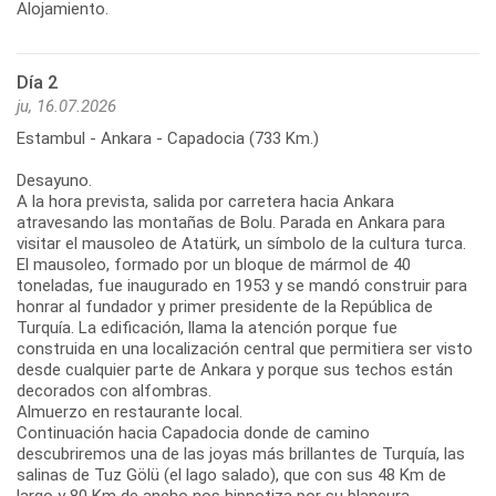
Alojamiento.
Día 2
ju, 16.07.2026
Estambul - Ankara - Capadocia (733 Km.)
Desayuno.
A la hora prevista, salida por carretera hacia Ankara
atravesando las montañas de Bolu. Parada en Ankara para
visitar el mausoleo de Atatürk, un símbolo de la cultura turca.
El mausoleo, formado por un bloque de mármol de 40
toneladas, fue inaugurado en 1953 y se mandó construir para
honrar al fundador y primer presidente de la República de
Turquía. La edificación, llama la atención porque fue
construida en una localización central que permitiera ser visto
desde cualquier parte de Ankara y porque sus techos están
decorados con alfombras.
Almuerzo en restaurante local.
Continuación hacia Capadocia donde de camino
descubriremos una de las joyas más brillantes de Turquía, las
salinas de Tuz Gölü (el lago salado), que con sus 48 Km de
largo y 80 Km de ancho nos hipnotiza por su blancura.