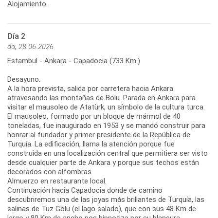
Alojamiento.
Día 2
do, 28.06.2026
Estambul - Ankara - Capadocia (733 Km.)
Desayuno.
A la hora prevista, salida por carretera hacia Ankara
atravesando las montañas de Bolu. Parada en Ankara para
visitar el mausoleo de Atatürk, un símbolo de la cultura turca.
El mausoleo, formado por un bloque de mármol de 40
toneladas, fue inaugurado en 1953 y se mandó construir para
honrar al fundador y primer presidente de la República de
Turquía. La edificación, llama la atención porque fue
construida en una localización central que permitiera ser visto
desde cualquier parte de Ankara y porque sus techos están
decorados con alfombras.
Almuerzo en restaurante local.
Continuación hacia Capadocia donde de camino
descubriremos una de las joyas más brillantes de Turquía, las
salinas de Tuz Gölü (el lago salado), que con sus 48 Km de
largo y 80 Km de ancho nos hipnotiza por su blancura.