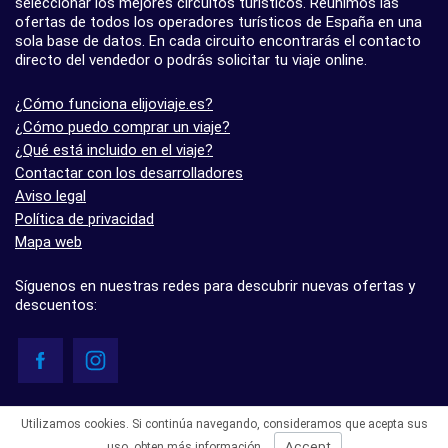
seleccionar los mejores circuitos turísticos. Reunimos las
ofertas de todos los operadores turísticos de España en una
sola base de datos. En cada circuito encontrarás el contacto
directo del vendedor o podrás solicitar tu viaje online.
¿Cómo funciona elijoviaje.es?
¿Cómo puedo comprar un viaje?
¿Qué está incluido en el viaje?
Contactar con los desarrolladores
Aviso legal
Política de privacidad
Mapa web
Síguenos en nuestras redes para descubrir nuevas ofertas y
descuentos:
© elijoviaje.es – Plataforma de búsqueda de viajes organizados, 2026
Utilizamos cookies. Si continúa navegando, consideramos que acepta sus
- 5.0 basado en 7 opiniones
Accept
uso,
obten más información