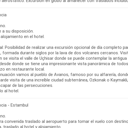
o aerostático: Excursión en globo al amanecer con traslados incluid
cia
no.
re a su disposición.
alojamiento en el hotel.
l: Posibilidad de realizar una excursión opcional de día completo p
, formada durante siglos por la lava de dos volcanes cercanos. Vis
 se visita el valle de Uçhisar donde se puede contemplar la antigua
 desde donde se tiene una impresionante vista panorámica de todos l
zo en restaurante local.
inuación vamos al pueblo de Avanos, famoso por su alfarería, donde
tarde visita de una increíble ciudad subterránea, Ozkonak o Kaymakl
scapar de las persecuciones.
o al hotel.
cia - Estambul
no.
ora convenida traslado al aeropuerto para tomar el vuelo con destin
, traslado al hotel y alojamiento.