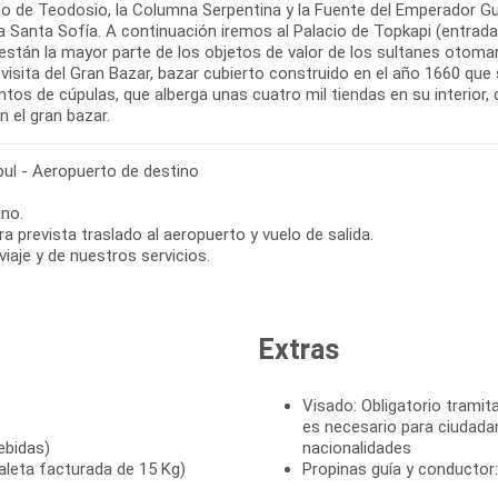
co de Teodosio, la Columna Serpentina y la Fuente del Emperador Gui
a Santa Sofía. A continuación iremos al Palacio de Topkapi (entrada i
están la mayor parte de los objetos de valor de los sultanes otoma
a visita del Gran Bazar, bazar cubierto construido en el año 1660 q
ntos de cúpulas, que alberga unas cuatro mil tiendas en su interior, 
en el gran bazar.
ul - Aeropuerto de destino
no.
ra prevista traslado al aeropuerto y vuelo de salida.
 viaje y de nuestros servicios.
Extras
Visado: Obligatorio tramita
P
es necesario para ciudada
ebidas)
nacionalidades
leta facturada de 15 Kg)
Propinas guía y conductor