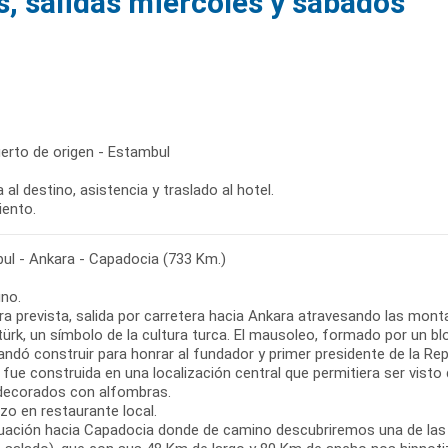
, salidas miércoles y sábados
erto de origen - Estambul
 al destino, asistencia y traslado al hotel.
iento.
ul - Ankara - Capadocia (733 Km.)
no.
ra prevista, salida por carretera hacia Ankara atravesando las mont
türk, un símbolo de la cultura turca. El mausoleo, formado por un 
ndó construir para honrar al fundador y primer presidente de la Repú
fue construida en una localización central que permitiera ser vist
decorados con alfombras.
zo en restaurante local.
uación hacia Capadocia donde de camino descubriremos una de las jo