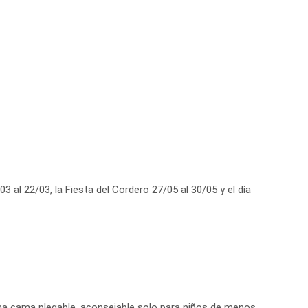
 al 22/03, la Fiesta del Cordero 27/05 al 30/05 y el día
una cama plegable, aconsejable solo para niños de menos