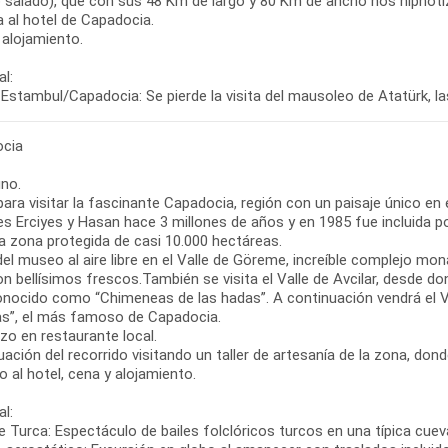
o salado), que con sus 48 Km de largo y 80 Km de ancho nos hipnoti
 al hotel de Capadocia.
 alojamiento.
l:
Estambul/Capadocia: Se pierde la visita del mausoleo de Atatürk, las
cia
no.
para visitar la fascinante Capadocia, región con un paisaje único en
s Erciyes y Hasan hace 3 millones de años y en 1985 fue incluida po
a zona protegida de casi 10.000 hectáreas.
del museo al aire libre en el Valle de Göreme, increíble complejo mo
on bellísimos frescos.También se visita el Valle de Avcilar, desde 
nocido como “Chimeneas de las hadas”. A continuación vendrá el Va
s”, el más famoso de Capadocia.
zo en restaurante local.
ación del recorrido visitando un taller de artesanía de la zona, do
 al hotel, cena y alojamiento.
l:
 Turca: Espectáculo de bailes folclóricos turcos en una típica cueva