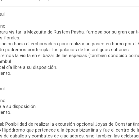
ul
no.
 para visitar la Mezquita de Rustem Pasha, famosa por su gran cant
 florales.
uación hacia el embarcadero para realizar un paseo en barco por el 
ido podremos contemplar los palacios de los antiguos sultanes.
zaremos la visita en el bazar de las especias (también conocido com
ambul.
el día libre a su disposición.
iento.
ul
no.
re a su disposición.
iento.
l: Posibilidad de realizar la excursión opcional Joyas de Constantin
 Hipódromo que pertenece a la época bizantina y fue el centro de la 
as de caballos y combates de gladiadores, sino también las celebrac