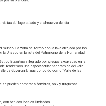
za por su blancura.
 vistas del lago salado y el almuerzo del día.
 el mundo. La zona se formó con la lava arrojada por los
r la Unesco en la lista del Patrimonio de la Humanidad,
nástico Bizantino integrado por iglesias excavadas en la
donde tendremos una espectacular panorámica del valle
lle de Guvercinlik más conocido como “Valle de las
nde se pueden comprar alfombras, ónix y turquesas.
, con bebidas locales ilimitadas.