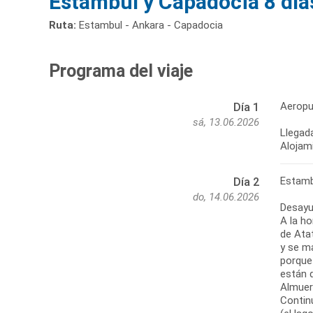
Estambul y Capadocia 8 días
Ruta:
Estambul - Ankara - Capadocia
Programa del viaje
Aeropu
Día 1
sá, 13.06.2026
Llegada
Alojam
Estamb
Día 2
do, 14.06.2026
Desayu
A la ho
de Ata
y se ma
porque 
están 
Almuer
Contin