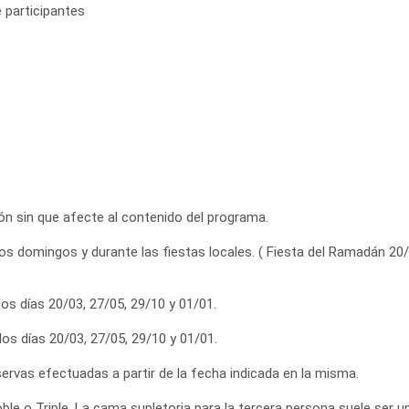
 participantes
ción sin que afecte al contenido del programa.
s domingos y durante las fiestas locales. ( Fiesta del Ramadán 20/03
os días 20/03, 27/05, 29/10 y 01/01.
los días 20/03, 27/05, 29/10 y 01/01.
eservas efectuadas a partir de la fecha indicada en la misma.
ble o Triple. La cama supletoria para la tercera persona suele ser 