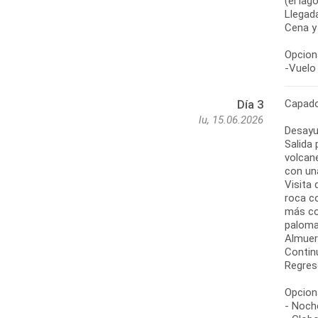
(el lag
Llegada
Cena y
Opciona
-Vuelo 
Capado
Día 3
lu, 15.06.2026
Desayu
Salida 
volcane
con un
Visita 
roca c
más co
paloma
Almuer
Continu
Regreso
Opciona
- Noche