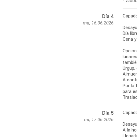
- Glob
Capado
Día 4
ma, 16.06.2026
Desayu
Día lib
Cena y 
Opciona
lunares
también
Urgup,
Almuer
A cont
Por la 
para e
Traslad
Capado
Día 5
mi, 17.06.2026
Desayu
A la h
Llegada