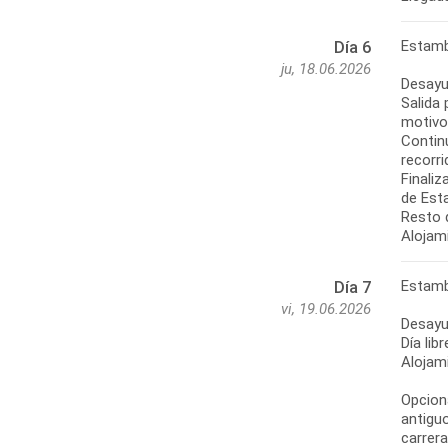
Estamb
Día 6
ju, 18.06.2026
Desayu
Salida
motivos
Contin
recorr
Finali
de Est
Resto d
Alojam
Estamb
Día 7
vi, 19.06.2026
Desayu
Día lib
Alojam
Opciona
antiguo
carrer