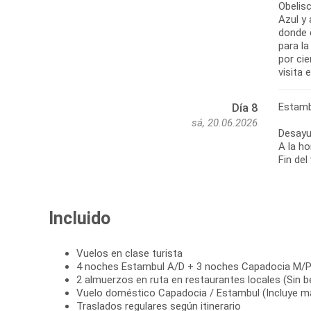
Obelis
Azul y 
donde 
para l
por cie
visita 
Estamb
Día 8
sá, 20.06.2026
Desayu
A la ho
Fin del
Incluido
Vuelos en clase turista
4 noches Estambul A/D + 3 noches Capadocia M/
2 almuerzos en ruta en restaurantes locales (Sin b
Vuelo doméstico Capadocia / Estambul (Incluye ma
Traslados regulares según itinerario