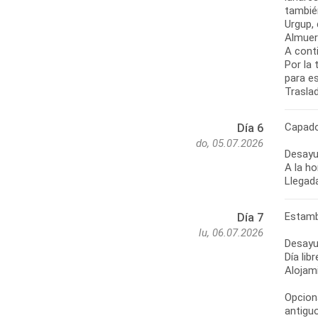
también
Urgup,
Almuer
A cont
Por la 
para e
Traslad
Capado
Día 6
do, 05.07.2026
Desayu
A la h
Llegada
Estamb
Día 7
lu, 06.07.2026
Desayu
Día lib
Alojam
Opciona
antiguo