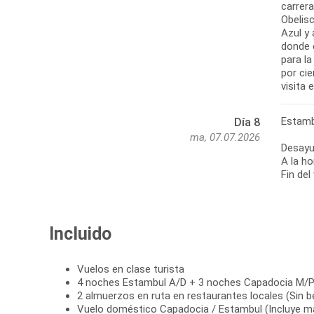
carrer
Obelis
Azul y 
donde 
para l
por cie
visita 
Estamb
Día 8
ma, 07.07.2026
Desayu
A la ho
Fin del
Incluido
Vuelos en clase turista
4 noches Estambul A/D + 3 noches Capadocia M/
2 almuerzos en ruta en restaurantes locales (Sin b
Vuelo doméstico Capadocia / Estambul (Incluye ma