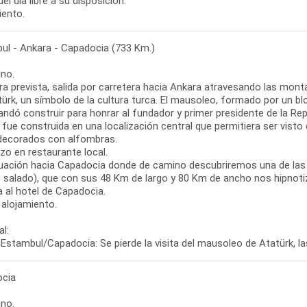
el día libre a su disposición.
iento.
ul - Ankara - Capadocia (733 Km.)
no.
ra prevista, salida por carretera hacia Ankara atravesando las mont
türk, un símbolo de la cultura turca. El mausoleo, formado por un 
ndó construir para honrar al fundador y primer presidente de la Repú
fue construida en una localización central que permitiera ser vist
decorados con alfombras.
zo en restaurante local.
uación hacia Capadocia donde de camino descubriremos una de las jo
o salado), que con sus 48 Km de largo y 80 Km de ancho nos hipnoti
 al hotel de Capadocia.
 alojamiento.
l:
Estambul/Capadocia: Se pierde la visita del mausoleo de Atatürk, las
cia
no.