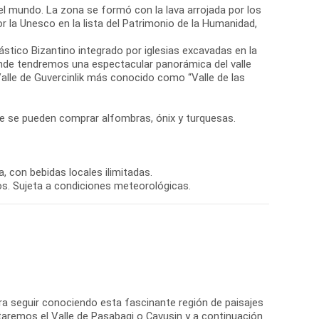
 el mundo. La zona se formó con la lava arrojada por los
r la Unesco en la lista del Patrimonio de la Humanidad,
nástico Bizantino integrado por iglesias excavadas en la
donde tendremos una espectacular panorámica del valle
lle de Guvercinlik más conocido como “Valle de las
nde se pueden comprar alfombras, ónix y turquesas.
, con bebidas locales ilimitadas.
os. Sujeta a condiciones meteorológicas.
ara seguir conociendo esta fascinante región de paisajes
itaremos el Valle de Pasabagi o Çavusin y a continuación