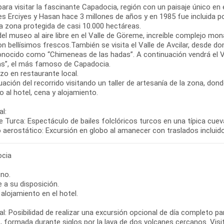
para visitar la fascinante Capadocia, región con un paisaje único en
s Erciyes y Hasan hace 3 millones de años y en 1985 fue incluida po
a zona protegida de casi 10.000 hectáreas.
del museo al aire libre en el Valle de Göreme, increíble complejo mo
on bellísimos frescos.También se visita el Valle de Avcilar, desde 
nocido como “Chimeneas de las hadas”. A continuación vendrá el Va
s”, el más famoso de Capadocia.
zo en restaurante local.
ación del recorrido visitando un taller de artesanía de la zona, do
 al hotel, cena y alojamiento.
l:
 Turca: Espectáculo de bailes folclóricos turcos en una típica cueva
o aerostático: Excursión en globo al amanecer con traslados incluid
cia
no.
re a su disposición.
alojamiento en el hotel.
l: Posibilidad de realizar una excursión opcional de día completo p
, formada durante siglos por la lava de dos volcanes cercanos. Vis