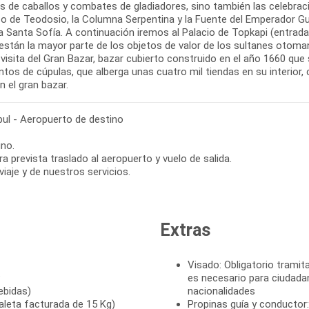
as de caballos y combates de gladiadores, sino también las celebrac
co de Teodosio, la Columna Serpentina y la Fuente del Emperador Gui
a Santa Sofía. A continuación iremos al Palacio de Topkapi (entrada i
están la mayor parte de los objetos de valor de los sultanes otoma
a visita del Gran Bazar, bazar cubierto construido en el año 1660 q
ntos de cúpulas, que alberga unas cuatro mil tiendas en su interior, 
en el gran bazar.
ul - Aeropuerto de destino
no.
ra prevista traslado al aeropuerto y vuelo de salida.
 viaje y de nuestros servicios.
Extras
Visado: Obligatorio tramita
P
es necesario para ciudada
ebidas)
nacionalidades
leta facturada de 15 Kg)
Propinas guía y conductor