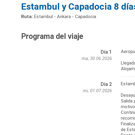
Estambul y Capadocia 8 días
Ruta:
Estambul - Ankara - Capadocia
Programa del viaje
Aeropu
Día 1
ma, 30.06.2026
Llegada
Alojam
Estamb
Día 2
mi, 01.07.2026
Desayu
Salida
motivos
Contin
recorr
Finali
de Est