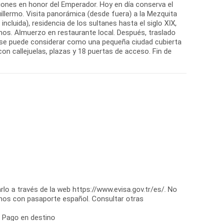
iones en honor del Emperador. Hoy en día conserva el
llermo. Visita panorámica (desde fuera) a la Mezquita
ncluida), residencia de los sultanes hasta el siglo XIX,
nos. Almuerzo en restaurante local. Después, traslado
ue se puede considerar como una pequeña ciudad cubierta
con callejuelas, plazas y 18 puertas de acceso. Fin de
rlo a través de la web https://www.evisa.gov.tr/es/. No
nos con pasaporte español. Consultar otras
: Pago en destino