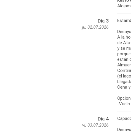
Resto d
Alojam
Estamb
Día 3
ju, 02.07.2026
Desayu
A la ho
de Ata
y se ma
porque 
están 
Almuer
Contin
(el lag
Llegada
Cena y
Opciona
-Vuelo 
Capado
Día 4
vi, 03.07.2026
Desayu