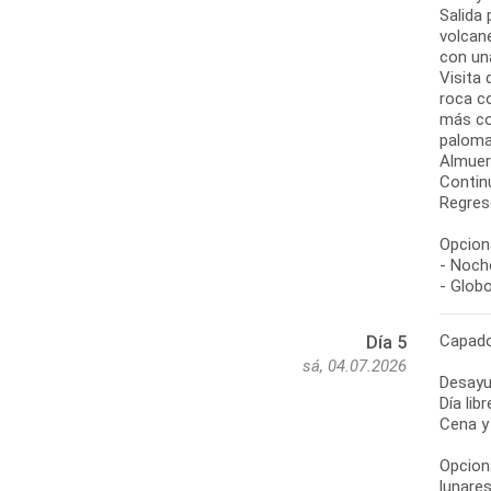
Salida 
volcane
con un
Visita 
roca c
más co
paloma
Almuer
Continu
Regreso
Opciona
- Noche
- Glob
Capado
Día 5
sá, 04.07.2026
Desayu
Día lib
Cena y 
Opciona
lunares