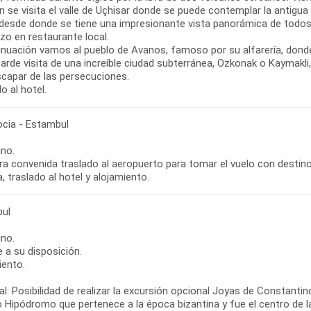
 se visita el valle de Uçhisar donde se puede contemplar la antigua
 desde donde se tiene una impresionante vista panorámica de todos l
zo en restaurante local.
inuación vamos al pueblo de Avanos, famoso por su alfarería, donde
tarde visita de una increíble ciudad subterránea, Ozkonak o Kaymakl
scapar de las persecuciones.
o al hotel.
cia - Estambul
no.
ora convenida traslado al aeropuerto para tomar el vuelo con destin
, traslado al hotel y alojamiento.
ul
no.
re a su disposición.
iento.
l: Posibilidad de realizar la excursión opcional Joyas de Constantin
 Hipódromo que pertenece a la época bizantina y fue el centro de la 