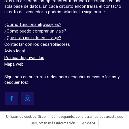
ofertas de todos los operadores turísticos de España en una
sola base de datos. En cada circuito encontrarás el contacto
directo del vendedor o podrás solicitar tu viaje online.
¿Cómo funciona elijoviaje.es?
¿Cómo puedo comprar un viaje?
¿Qué está incluido en el viaje?
Contactar con los desarrolladores
Aviso legal
Política de privacidad
Mapa web
Síguenos en nuestras redes para descubrir nuevas ofertas y
descuentos:
© elijoviaje.es – Plataforma de búsqueda de viajes organizados, 2026
Utilizamos cookies. Si continúa navegando, consideramos que acepta sus
- 5.0 basado en 7 opiniones
Accept
uso,
obten más información