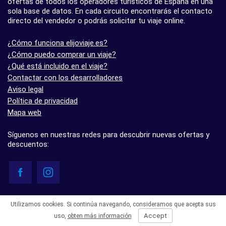
ofertas de todos los operadores turísticos de España en una
sola base de datos. En cada circuito encontrarás el contacto
directo del vendedor o podrás solicitar tu viaje online.
¿Cómo funciona elijoviaje.es?
¿Cómo puedo comprar un viaje?
¿Qué está incluido en el viaje?
Contactar con los desarrolladores
Aviso legal
Política de privacidad
Mapa web
Síguenos en nuestras redes para descubrir nuevas ofertas y
descuentos:
© elijoviaje.es – Plataforma de búsqueda de viajes organizados, 2026
Utilizamos cookies. Si continúa navegando, consideramos que acepta sus
- 5.0 basado en 7 opiniones
Accept
uso,
obten más información