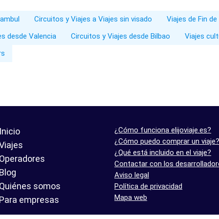
stambul
Circuitos y Viajes a Viajes sin visado
Viajes de Fin d
jes desde Valencia
Circuitos y Viajes desde Bilbao
Viajes cul
rs
¿Cómo funciona elijoviaje.es?
Inicio
¿Cómo puedo comprar un viaje
Viajes
¿Qué está incluido en el viaje?
Operadores
Contactar con los desarrollado
Blog
Aviso legal
Quiénes somos
Política de privacidad
Mapa web
Para empresas