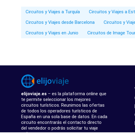
Circuitos y Viajes a Turquía
Circuitos y Viajes a E
Circuitos y Viajes desde Barcelona
Circuitos y Via
Circuitos y Viajes en Junio
Circuitos de Image Tou
elijoviaje.es
– es la plataforma online que
te permite seleccionar los mejores
circuitos turísticos. Reunimos las ofertas
de todos los operadores turísticos de
España en una sola base de datos. En cada
circuito encontrarás el contacto directo
del vendedor o podrás solicitar tu viaje
online.