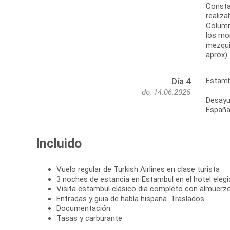
Constan
realiza
Column
los mo
mezquit
aprox).
Estamb
Día 4
do, 14.06.2026
Desayun
Españ
Incluido
Vuelo regular de Turkish Airlines en clase turista
3 noches de estancia en Estambul en el hotel eleg
Visita estambul clásico dia completo con almuerz
Entradas y guia de habla hispana. Traslados
Documentación
Tasas y carburante