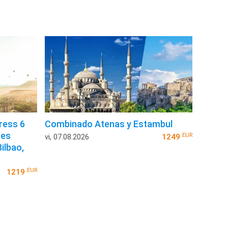
ress 6
Combinado Atenas y Estambul
nes
EUR
vi, 07.08.2026
1249
ilbao,
EUR
1219