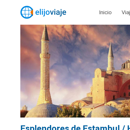
Inicio
Via
Esplendores de Estambul /