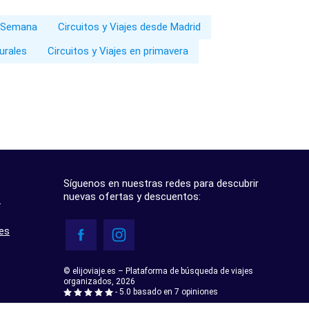
e Semana
Circuitos y Viajes desde Madrid
turales
Circuitos y Viajes en primavera
Síguenos en nuestras redes para descubrir
nuevas ofertas y descuentos:
?
res
© elijoviaje.es – Plataforma de búsqueda de viajes
organizados, 2026
- 5.0 basado en 7 opiniones