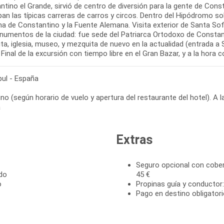
tino el Grande, sirvió de centro de diversión para la gente de Cons
ban las típicas carreras de carros y circos. Dentro del Hipódromo so
a de Constantino y la Fuente Alemana. Visita exterior de Santa Sofi
numentos de la ciudad: fue sede del Patriarca Ortodoxo de Constant
a, iglesia, museo, y mezquita de nuevo en la actualidad (entrada a 
 Final de la excursión con tiempo libre en el Gran Bazar, y a la hora 
ul - España
o (según horario de vuelo y apertura del restaurante del hotel). A l
a
Extras
Seguro opcional con cober
ido
45 €
o
Propinas guía y conductor:
Pago en destino obligatori