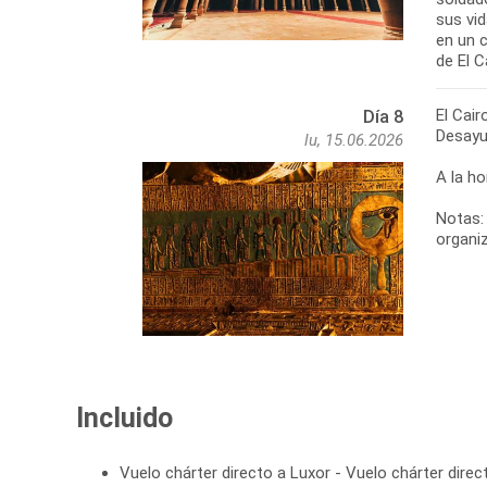
sus vid
en un c
de El C
El Cair
Día 8
Desayu
lu, 15.06.2026
A la ho
Notas: 
organiz
Incluido
Vuelo chárter directo a Luxor - Vuelo chárter dire