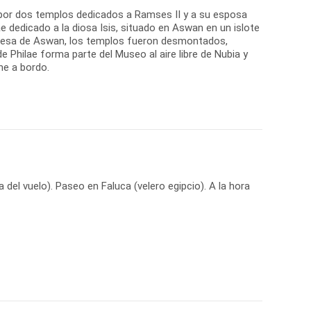
o por dos templos dedicados a Ramses II y a su esposa
lae dedicado a la diosa Isis, situado en Aswan en un islote
la presa de Aswan, los templos fueron desmontados,
e Philae forma parte del Museo al aire libre de Nubia y
he a bordo.
el vuelo). Paseo en Faluca (velero egipcio). A la hora