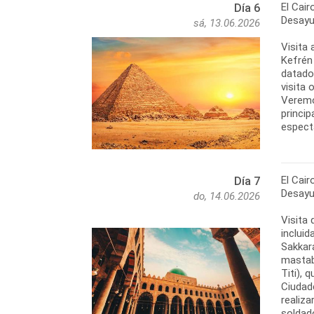
El Cair
Día 6
Desayu
sá, 13.06.2026
Visita 
Kefrén 
datados
visita
Veremos
princi
espect
El Cair
Día 7
Desayu
do, 14.06.2026
Visita
inclui
Sakkar
mastaba
Titi), 
Ciudad
realiza
soldad