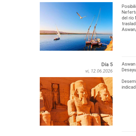
Posibi
Neferta
del río
traslad
Aswan,
Aswan 
Día 5
Desayu
vi, 12.06.2026
Desemba
indicad