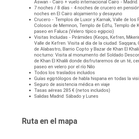
Aswan - Cairo + vuelo internacional Cairo - Madrid
7 noches / 8 días - 4 noches de crucero en pensión
noches en El Cairo alojamiento y desayuno
Crucero - Templos de Luxor y Karnak, Valle de los
Colosos de Memnon, Templo de Edfu, Templo de 
paseo en Faluca (Velero típico egipcio)
Visitas Incluidas - Pirámides (Keops, Kefren, Mikeri
Valle de Kefren. Visita al día de la ciudad: Saqqara
de Alabastro, Barrio Copto y Bazar de Khan El Khalil
nocturno: Visita al monumento del Soldado Descon
de Khan El Khalili donde disfrutaremos de un té, ce
paseo en velero por el río Nilo
Todos los traslados incluidos
Guías egiptólogos de habla hispana en todas la vis
Seguro de asistencia médica en viaje
Tasas aéreas 285 € (netos incluidos)
Salidas Madrid: Sábado y Lunes
Ruta en el mapa