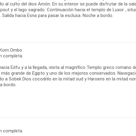
o al culto del dios Amón. En su interior se puede disfrutar de la sal
sut y el lago sagrado. Continuación hacia el templo de Luxor , situa
 Salida hacia Esna para pasar la esclusa. Noche a bordo.
- Kom Ombo
n completa.
hacia Edfu y a la llegada, visita al magnífico Templo greco romano 
 más grande de Egipto y uno de los mejores conservados. Navegac
o a Sobek Dios cocodrilo en la mitad sud y Haroeris en la mitad nor
a bordo.
n completa.