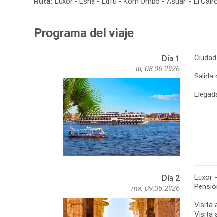
Ruta:
Luxor - Esna - Edfu - Kom Ombo - Asuán - El Cair
Programa del viaje
Ciudad 
Día 1
lu, 08.06.2026
Salida 
Llegada
Luxor 
Día 2
Pensió
ma, 09.06.2026
Visita
Visita 