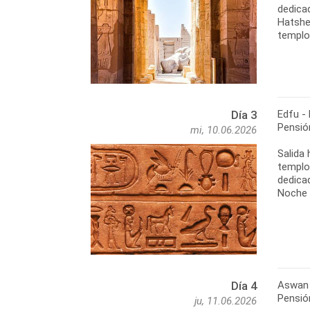
dedicad
Hatshep
templo.
Edfu 
Día 3
Pensió
mi, 10.06.2026
Salida 
templo
dedicad
Noche 
Aswan
Día 4
Pensió
ju, 11.06.2026