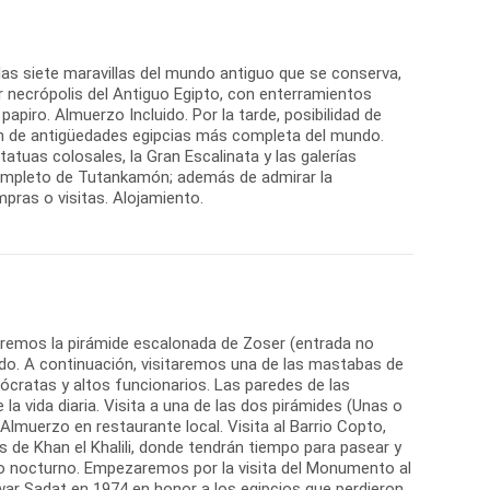
 las siete maravillas del mundo antiguo que se conserva,
yor necrópolis del Antiguo Egipto, con enterramientos
papiro. Almuerzo Incluido. Por la tarde, posibilidad de
ión de antigüedades egipcias más completa del mundo.
tatuas colosales, la Gran Escalinata y las galerías
 completo de Tutankamón; además de admirar la
pras o visitas. Alojamiento.
Veremos la pirámide escalonada de Zoser (entrada no
ndo. A continuación, visitaremos una de las mastabas de
ócratas y altos funcionarios. Las paredes de las
a vida diaria. Visita a una de las dos pirámides (Unas o
 Almuerzo en restaurante local. Visita al Barrio Copto,
 de Khan el Khalili, donde tendrán tiempo para pasear y
airo nocturno. Empezaremos por la visita del Monumento al
ar Sadat en 1974 en honor a los egipcios que perdieron