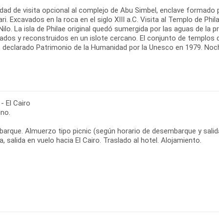
lidad de visita opcional al complejo de Abu Simbel, enclave formad
ri. Excavados en la roca en el siglo XIII a.C. Visita al Templo de Phi
 Nilo. La isla de Philae original quedó sumergida por las aguas de 
ados y reconstruidos en un islote cercano. El conjunto de templos d
 declarado Patrimonio de la Humanidad por la Unesco en 1979. Noc
- El Cairo
no.
rque. Almuerzo tipo picnic (según horario de desembarque y salida d
a, salida en vuelo hacia El Cairo. Traslado al hotel. Alojamiento.