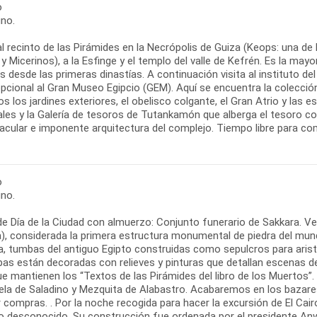
o
no.
al recinto de las Pirámides en la Necrópolis de Guiza (Keops: una de
y Micerinos), a la Esfinge y el templo del valle de Kefrén. Es la ma
 desde las primeras dinastías. A continuación visita al instituto del 
 opcional al Gran Museo Egipcio (GEM). Aquí se encuentra la colecc
 los jardines exteriores, el obelisco colgante, el Gran Atrio y las es
pales y la Galería de tesoros de Tutankamón que alberga el tesoro
acular e imponente arquitectura del complejo. Tiempo libre para com
o
no.
 de Día de la Ciudad con almuerzo: Conjunto funerario de Sakkara. 
da), considerada la primera estructura monumental de piedra del mu
a, tumbas del antiguo Egipto construidas como sepulcros para arist
s están decoradas con relieves y pinturas que detallan escenas de l
que mantienen los “Textos de las Pirámides del libro de los Muertos”.
ela de Saladino y Mezquita de Alabastro. Acabaremos en los bazares
r compras. . Por la noche recogida para hacer la excursión de El C
o desconocido. Su construcción fue ordenada por el presidente Anw