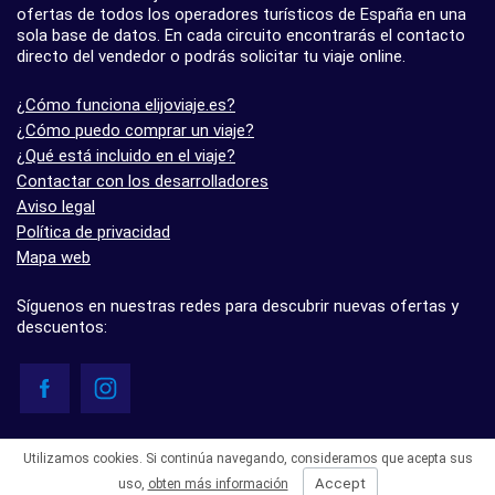
ofertas de todos los operadores turísticos de España en una
sola base de datos. En cada circuito encontrarás el contacto
directo del vendedor o podrás solicitar tu viaje online.
¿Cómo funciona elijoviaje.es?
¿Cómo puedo comprar un viaje?
¿Qué está incluido en el viaje?
Contactar con los desarrolladores
Aviso legal
Política de privacidad
Mapa web
Síguenos en nuestras redes para descubrir nuevas ofertas y
descuentos:
© elijoviaje.es – Plataforma de búsqueda de viajes organizados, 2026
Utilizamos cookies. Si continúa navegando, consideramos que acepta sus
- 5.0 basado en 7 opiniones
Accept
uso,
obten más información