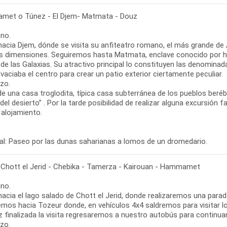
et o Túnez - El Djem- Matmata - Douz
no.
 hacia Djem, dónde se visita su anfiteatro romano, el más grande de
s dimensiones. Seguiremos hasta Matmata, enclave conocido por hab
de las Galaxias. Su atractivo principal lo constituyen las denomina
vaciaba el centro para crear un patio exterior ciertamente peculiar.
zo.
 de una casa troglodita, típica casa subterránea de los pueblos ber
del desierto” . Por la tarde posibilidad de realizar alguna excursión fa
 alojamiento.
al: Paseo por las dunas saharianas a lomos de un dromedario.
 Chott el Jerid - Chebika - Tamerza - Kairouan - Hammamet
no.
hacia el lago salado de Chott el Jerid, donde realizaremos una para
emos hacia Tozeur donde, en vehículos 4x4 saldremos para visitar 
 finalizada la visita regresaremos a nuestro autobús para continua
zo.