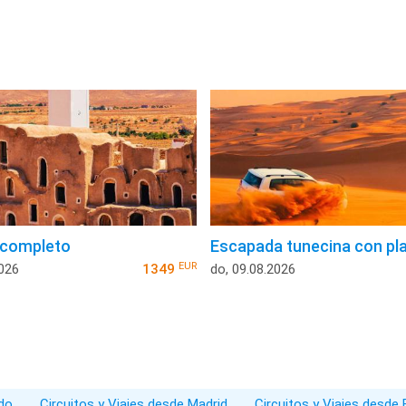
 completo
Escapada tunecina con pl
EUR
2026
1349
do, 09.08.2026
ado
Circuitos y Viajes desde Madrid
Circuitos y Viajes desde