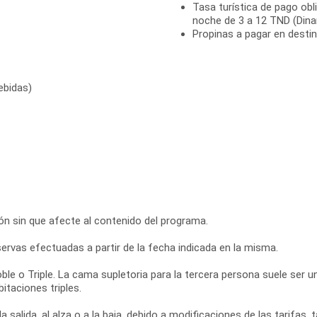
Tasa turística de pago obl
noche de 3 a 12 TND (Dina
Propinas a pagar en desti
ebidas)
ción sin que afecte al contenido del programa.
eservas efectuadas a partir de la fecha indicada en la misma.
ble o Triple. La cama supletoria para la tercera persona suele ser 
itaciones triples.
a salida, al alza o a la baja, debido a modificaciones de las tarifas,