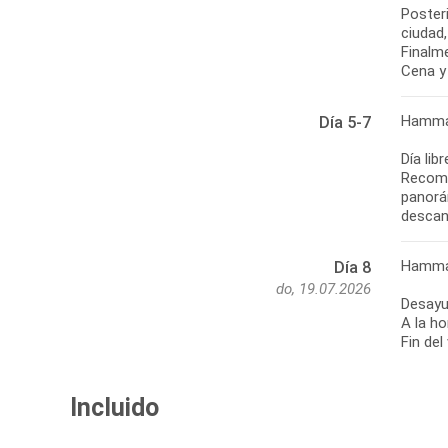
Poster
ciudad,
Finalm
Cena y 
Hamm
Día 5-7
Día lib
Recome
panorám
descans
Hammam
Día 8
do, 19.07.2026
Desayu
A la ho
Fin del
Incluido