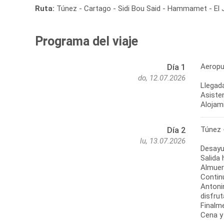
Ruta:
Túnez - Cartago - Sidi Bou Said - Hammamet - El J
Programa del viaje
Aeropu
Día 1
do, 12.07.2026
Llegada
Asisten
Alojam
Túnez 
Día 2
lu, 13.07.2026
Desayu
Salida
Almuer
Contin
Antoni
disfrut
Finalm
Cena y 