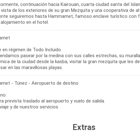
iormente, continuación hacia Kairouan, cuarta ciudad santa del Isla
 vista de los exteriores de su gran Mezquita y una cooperativa de a
ente seguiremos hasta Hammamet, famoso enclave turístico con f
alojamiento en el hotel.
amet
re en régimen de Todo Incluido.
ndamos pasear por la medina con sus calles estrechas, su muralla y 
ica de la ciudad desde la kasba, visitar la gran mezquita que les de
ar en las maravillosas playas.
et - Túnez - Aeropuerto de destino
no.
ra prevista traslado al aeropuerto y vuelo de salida.
 viaje y de nuestros servicios.
Extras