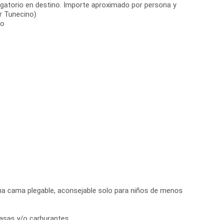
igatorio en destino. Importe aproximado por persona y
r Tunecino)
no
una cama plegable, aconsejable solo para niños de menos
 tasas y/o carburantes.