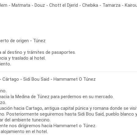
em - Matmata - Douz - Chott el Djerid - Chebika - Tamarza - Kairo
erto de origen - Túnez
 al destino y trámites de pasaportes.
cia y traslado al hotel.
iento.
- Cártago - Sidi Bou Said - Hammamet O Túnez
no.
 hacia la Medina de Túnez para perdernos en su mercado.
zo.
uación hacia Cartago, antigua capital púnica y romana donde se visi
no. Posteriormente seguiremos hasta Sidi Bou Said, pueblo blanco y 
ar del ambiente tunecino.
ente nos dirigiremos hacia Hammamet o Túnez.
alojamiento en el hotel.