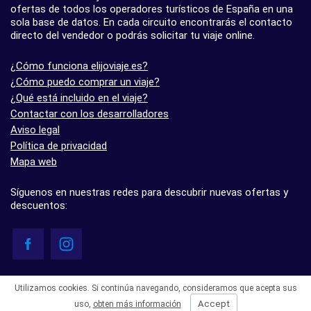
ofertas de todos los operadores turísticos de España en una
sola base de datos. En cada circuito encontrarás el contacto
directo del vendedor o podrás solicitar tu viaje online.
¿Cómo funciona elijoviaje.es?
¿Cómo puedo comprar un viaje?
¿Qué está incluido en el viaje?
Contactar con los desarrolladores
Aviso legal
Política de privacidad
Mapa web
Síguenos en nuestras redes para descubrir nuevas ofertas y
descuentos:
© elijoviaje.es – Plataforma de búsqueda de viajes organizados, 2026
Utilizamos cookies. Si continúa navegando, consideramos que acepta sus
- 5.0 basado en 7 opiniones
Accept
uso,
obten más información