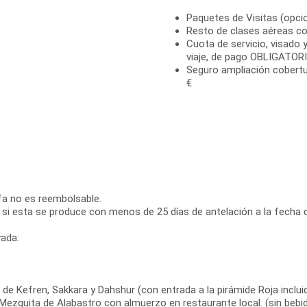
Paquetes de Visitas (opci
Resto de clases aéreas co
Cuota de servicio, visado y
viaje, de pago OBLIGATORI
Seguro ampliación cobertu
€
ifa no es reembolsable.
 si esta se produce con menos de 25 días de antelación a la fecha d
ada:
 de Kefren, Sakkara y Dahshur (con entrada a la pirámide Roja incluid
 Mezquita de Alabastro con almuerzo en restaurante local. (sin bebid