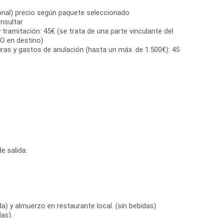
onal) precio según paquete seleccionado
nsultar
 tramitación: 45€ (se trata de una parte vinculante del
O en destino)
ras y gastos de anulación (hasta un máx. de 1.500€): 45
e salida.
a) y almuerzo en restaurante local. (sin bebidas)
as).