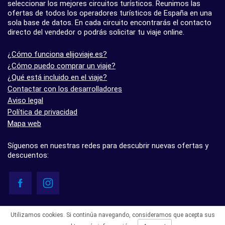
seleccionar los mejores circuitos turísticos. Reunimos las
ofertas de todos los operadores turísticos de España en una
sola base de datos. En cada circuito encontrarás el contacto
directo del vendedor o podrás solicitar tu viaje online.
¿Cómo funciona elijoviaje.es?
¿Cómo puedo comprar un viaje?
¿Qué está incluido en el viaje?
Contactar con los desarrolladores
Aviso legal
Política de privacidad
Mapa web
Síguenos en nuestras redes para descubrir nuevas ofertas y
descuentos:
© elijoviaje.es – Plataforma de búsqueda de viajes organizados, 2026
Utilizamos cookies. Si continúa navegando, consideramos que acepta sus
- 5.0 basado en 7 opiniones