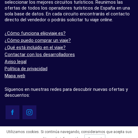
seleccionar los mejores circuitos turísticos. Reunimos las
ofertas de todos los operadores turísticos de España en una
sola base de datos. En cada circuito encontrarás el contacto
directo del vendedor o podrás solicitar tu viaje online.
¿Cómo funciona elijoviaje.es?
¿Cómo puedo comprar un viaje?
¿Qué está incluido en el viaje?
Contactar con los desarrolladores
Aviso legal
Política de privacidad
Mapa web
Síguenos en nuestras redes para descubrir nuevas ofertas y
descuentos:
© elijoviaje.es – Plataforma de búsqueda de viajes organizados, 2026
Utilizamos cookies. Si continúa navegando, consideramos que acepta sus
- 5.0 basado en 7 opiniones