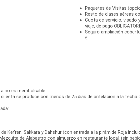
Paquetes de Visitas (opci
Resto de clases aéreas co
Cuota de servicio, visado y
viaje, de pago OBLIGATORI
Seguro ampliación cobertu
€
ifa no es reembolsable.
 si esta se produce con menos de 25 días de antelación a la fecha d
ada:
 de Kefren, Sakkara y Dahshur (con entrada a la pirámide Roja incluid
 Mezquita de Alabastro con almuerzo en restaurante local. (sin bebid