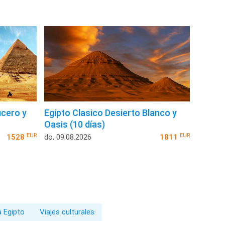
ucero y
Egipto Clasico Desierto Blanco y
Oasis (10 días)
EUR
EUR
1528
do, 09.08.2026
1811
a Egipto
Viajes culturales