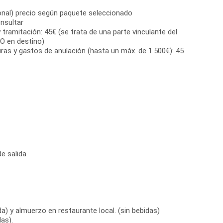
onal) precio según paquete seleccionado
nsultar
 tramitación: 45€ (se trata de una parte vinculante del
O en destino)
ras y gastos de anulación (hasta un máx. de 1.500€): 45
e salida.
a) y almuerzo en restaurante local. (sin bebidas)
as).