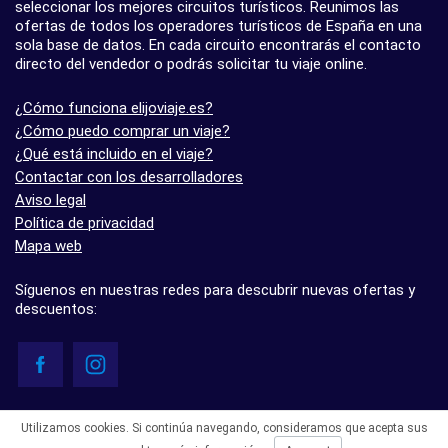
seleccionar los mejores circuitos turísticos. Reunimos las
ofertas de todos los operadores turísticos de España en una
sola base de datos. En cada circuito encontrarás el contacto
directo del vendedor o podrás solicitar tu viaje online.
¿Cómo funciona elijoviaje.es?
¿Cómo puedo comprar un viaje?
¿Qué está incluido en el viaje?
Contactar con los desarrolladores
Aviso legal
Política de privacidad
Mapa web
Síguenos en nuestras redes para descubrir nuevas ofertas y
descuentos:
© elijoviaje.es – Plataforma de búsqueda de viajes organizados, 2026
Utilizamos cookies. Si continúa navegando, consideramos que acepta sus
- 5.0 basado en 7 opiniones