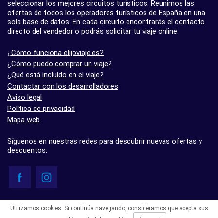
seleccionar los mejores circuitos turísticos. Reunimos las
ofertas de todos los operadores turísticos de España en una
sola base de datos. En cada circuito encontrarás el contacto
directo del vendedor o podrás solicitar tu viaje online.
¿Cómo funciona elijoviaje.es?
¿Cómo puedo comprar un viaje?
¿Qué está incluido en el viaje?
Contactar con los desarrolladores
Aviso legal
Política de privacidad
Mapa web
Síguenos en nuestras redes para descubrir nuevas ofertas y
descuentos:
© elijoviaje.es – Plataforma de búsqueda de viajes organizados, 2026
Utilizamos cookies. Si continúa navegando, consideramos que acepta sus
- 5.0 basado en 7 opiniones