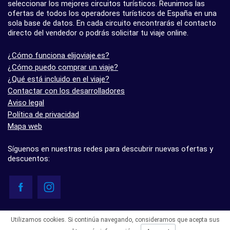
seleccionar los mejores circuitos turísticos. Reunimos las
ofertas de todos los operadores turísticos de España en una
sola base de datos. En cada circuito encontrarás el contacto
directo del vendedor o podrás solicitar tu viaje online.
¿Cómo funciona elijoviaje.es?
¿Cómo puedo comprar un viaje?
¿Qué está incluido en el viaje?
Contactar con los desarrolladores
Aviso legal
Política de privacidad
Mapa web
Síguenos en nuestras redes para descubrir nuevas ofertas y
descuentos:
© elijoviaje.es – Plataforma de búsqueda de viajes organizados, 2026
Utilizamos cookies. Si continúa navegando, consideramos que acepta sus
- 5.0 basado en 7 opiniones