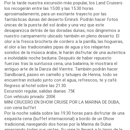
Por la tarde nuestra excursión más popular, los Land Cruisers
los recogerán entre las 15.00 y las 15.30 horas
aproximadamente, para un excitante trayecto por las
fantásticas dunas del desierto Emirati. Podrán hacer fotos
únicas de la puesta del sol árabe y una vez que este
desaparezca detrás de las doradas dunas, nos dirigiremos a
nuestro campamento ubicado también en pleno desierto. El
olor a la fresca brocheta de cordero a la parrilla, las hogueras,
el olor a las tradicionales pipas de agua y los relajantes
sonidos de la música árabe, le harán disfrutar de una autentica
e inolvidable noche beduina. Después de haber repuesto
fuerzas tras la suntuosa cena, una bailarina, le mostrara el
antiguo arte de la Danza del Vientre. También podrán hacer
Sandboard, paseo en camello y tatuajes de Henna, todo se
encuentran incluido junto con el agua, refrescos, te y café.
Regreso al hotel sobre las 21:30.
Excursión regular, salidas diarias: 75€
Con vehículo privado: 200€
MINI CRUCERO EN DHOW CRUISE POR LA MARINA DE DUBA,
con cena buffet
Por la noche salida sobre las 19:30 horas para disfrutar de una
exquisita cena (buffet internacional) a bordo de un Dhow
tradicional, navegando dos horas por la Marina de Dubai
apreciando todas sus vistas. Su viaje lo llevará a lo largo de la