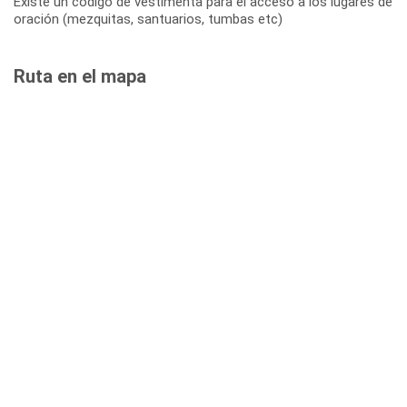
Existe un código de vestimenta para el acceso a los lugares de
oración (mezquitas, santuarios, tumbas etc)
Ruta en el mapa