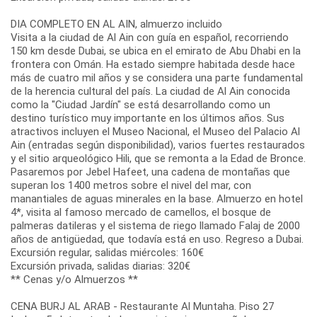
DIA COMPLETO EN AL AIN, almuerzo incluido
Visita a la ciudad de Al Ain con guía en español, recorriendo
150 km desde Dubai, se ubica en el emirato de Abu Dhabi en la
frontera con Omán. Ha estado siempre habitada desde hace
más de cuatro mil años y se considera una parte fundamental
de la herencia cultural del país. La ciudad de Al Ain conocida
como la "Ciudad Jardín" se está desarrollando como un
destino turístico muy importante en los últimos años. Sus
atractivos incluyen el Museo Nacional, el Museo del Palacio Al
Ain (entradas según disponibilidad), varios fuertes restaurados
y el sitio arqueológico Hili, que se remonta a la Edad de Bronce.
Pasaremos por Jebel Hafeet, una cadena de montañas que
superan los 1400 metros sobre el nivel del mar, con
manantiales de aguas minerales en la base. Almuerzo en hotel
4*, visita al famoso mercado de camellos, el bosque de
palmeras datileras y el sistema de riego llamado Falaj de 2000
años de antigüedad, que todavía está en uso. Regreso a Dubai.
Excursión regular, salidas miércoles: 160€
Excursión privada, salidas diarias: 320€
** Cenas y/o Almuerzos **
CENA BURJ AL ARAB - Restaurante Al Muntaha. Piso 27