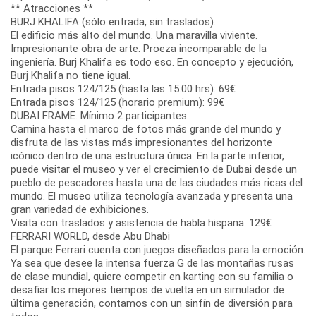
** Atracciones **
BURJ KHALIFA (sólo entrada, sin traslados).
El edificio más alto del mundo. Una maravilla viviente.
Impresionante obra de arte. Proeza incomparable de la
ingeniería. Burj Khalifa es todo eso. En concepto y ejecución,
Burj Khalifa no tiene igual.
Entrada pisos 124/125 (hasta las 15.00 hrs): 69€
Entrada pisos 124/125 (horario premium): 99€
DUBAI FRAME. Mínimo 2 participantes
Camina hasta el marco de fotos más grande del mundo y
disfruta de las vistas más impresionantes del horizonte
icónico dentro de una estructura única. En la parte inferior,
puede visitar el museo y ver el crecimiento de Dubai desde un
pueblo de pescadores hasta una de las ciudades más ricas del
mundo. El museo utiliza tecnología avanzada y presenta una
gran variedad de exhibiciones.
Visita con traslados y asistencia de habla hispana: 129€
FERRARI WORLD, desde Abu Dhabi
El parque Ferrari cuenta con juegos diseñados para la emoción.
Ya sea que desee la intensa fuerza G de las montañas rusas
de clase mundial, quiere competir en karting con su familia o
desafiar los mejores tiempos de vuelta en un simulador de
última generación, contamos con un sinfín de diversión para