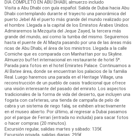
DIA COMPLETO EN ABU DHABI, almuerzo incluido
Visita a Abu Dhabi con guía español. Salida de Dubai hacia Abu
Dhabi contemplando durante el trayecto una panorámica del
puerto Jebel Ali el puerto más grande del mundo realizado por
el hombre. Llegada a la capital de los Emiratos Árabes Unidos.
Admiraremos la Mezquita del Jeque Zayed, la tercera más
grande del mundo, así como la tumba del mismo. Seguiremos
hasta el puente de Al Maqta pasando por una de las áreas más
ricas de Abu Dhabi, el área de los ministros. Llegada a la calle
Corniche que es comparada con Manhattan por su Skyline.
Almuerzo buffet internacional en restaurante de hotel 5*.
Parada para fotos en el hotel Emirates Palace. Continuamos a
Al Batee área, donde se encuentran los palacios de la familia
Real. Luego haremos una parada en el Heritage Village, una
reconstrucción de un pueblo de oasis tradicional que ofrece
una visión interesante del pasado del emirato. Los aspectos
tradicionales de la forma de vida del desierto, que incluyen una
fogata con cafeteras, una tienda de campaña de pelo de
cabra y un sistema de riego falaj, se exhiben atractivamente
en el museo abierto. Por último, al regresar a Dubai pasamos
por el parque de Ferrari (entrada no incluida) para sacar fotos
o hacer compras (20 minutos).
Excursión regular, salidas martes y sábado: 135€
Excursión privada, salidas diarias: 295€