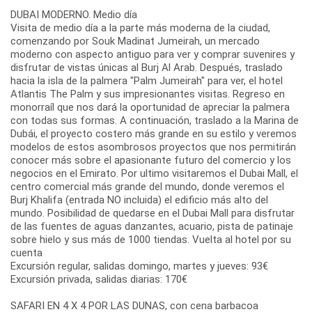
DUBAI MODERNO. Medio día
Visita de medio día a la parte más moderna de la ciudad,
comenzando por Souk Madinat Jumeirah, un mercado
moderno con aspecto antiguo para ver y comprar suvenires y
disfrutar de vistas únicas al Burj Al Arab. Después, traslado
hacia la isla de la palmera "Palm Jumeirah" para ver, el hotel
Atlantis The Palm y sus impresionantes visitas. Regreso en
monorraíl que nos dará la oportunidad de apreciar la palmera
con todas sus formas. A continuación, traslado a la Marina de
Dubái, el proyecto costero más grande en su estilo y veremos
modelos de estos asombrosos proyectos que nos permitirán
conocer más sobre el apasionante futuro del comercio y los
negocios en el Emirato. Por ultimo visitaremos el Dubai Mall, el
centro comercial más grande del mundo, donde veremos el
Burj Khalifa (entrada NO incluida) el edificio más alto del
mundo. Posibilidad de quedarse en el Dubai Mall para disfrutar
de las fuentes de aguas danzantes, acuario, pista de patinaje
sobre hielo y sus más de 1000 tiendas. Vuelta al hotel por su
cuenta
Excursión regular, salidas domingo, martes y jueves: 93€
Excursión privada, salidas diarias: 170€
SAFARI EN 4 X 4 POR LAS DUNAS, con cena barbacoa