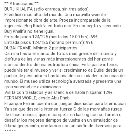
** Atracciones **
BURJ KHALIFA (sólo entrada, sin traslados).
El edificio más alto del mundo. Una maravilla viviente.
Impresionante obra de arte. Proeza incomparable de la
ingeniería. Burj Khalifa es todo eso. En concepto y ejecución,
Burj Khalifa no tiene igual.
Entrada pisos 124/125 (hasta las 15.00 hrs): 69€
Entrada pisos 124/125 (horario premium): 99€
DUBAI FRAME. Mínimo 2 participantes
Camina hasta el marco de fotos más grande del mundo y
disfruta de las vistas más impresionantes del horizonte
icónico dentro de una estructura única. En la parte inferior,
puede visitar el museo y ver el crecimiento de Dubai desde un
pueblo de pescadores hasta una de las ciudades más ricas del
mundo. El museo utiliza tecnología avanzada y presenta una
gran variedad de exhibiciones.
Visita con traslados y asistencia de habla hispana: 129€
FERRARI WORLD, desde Abu Dhabi
El parque Ferrari cuenta con juegos diseñados para la emoción.
Ya sea que desee la intensa fuerza G de las montañas rusas
de clase mundial, quiere competir en karting con su familia o
desafiar los mejores tiempos de vuelta en un simulador de
última generación, contamos con un sinfín de diversión para