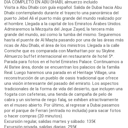
DIA COMPLETO EN ABU DHABI, almuerzo incluido
Visita a Abu Dhabi con guía español. Salida de Dubai hacia Abu
Dhabi contemplando durante el trayecto una panorámica del
puerto Jebel Ali el puerto más grande del mundo realizado por
el hombre. Llegada a la capital de los Emiratos Árabes Unidos.
Admiraremos la Mezquita del Jeque Zayed, la tercera más
grande del mundo, así como la tumba del mismo. Seguiremos
hasta el puente de Al Maqta pasando por una de las áreas más
ricas de Abu Dhabi, el área de los ministros. Llegada a la calle
Corniche que es comparada con Manhattan por su Skyline.
Almuerzo buffet internacional en restaurante de hotel 5*.
Parada para fotos en el hotel Emirates Palace. Continuamos a
Al Batee área, donde se encuentran los palacios de la familia
Real. Luego haremos una parada en el Heritage Village, una
reconstrucción de un pueblo de oasis tradicional que ofrece
una visión interesante del pasado del emirato. Los aspectos
tradicionales de la forma de vida del desierto, que incluyen una
fogata con cafeteras, una tienda de campaña de pelo de
cabra y un sistema de riego falaj, se exhiben atractivamente
en el museo abierto. Por último, al regresar a Dubai pasamos
por el parque de Ferrari (entrada no incluida) para sacar fotos
o hacer compras (20 minutos).
Excursión regular, salidas martes y sábado: 135€
Excursión privada, salidas diarias: 295€