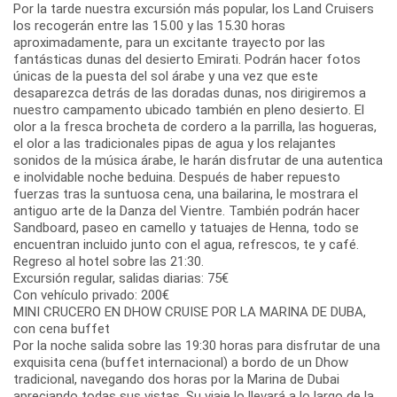
Por la tarde nuestra excursión más popular, los Land Cruisers
los recogerán entre las 15.00 y las 15.30 horas
aproximadamente, para un excitante trayecto por las
fantásticas dunas del desierto Emirati. Podrán hacer fotos
únicas de la puesta del sol árabe y una vez que este
desaparezca detrás de las doradas dunas, nos dirigiremos a
nuestro campamento ubicado también en pleno desierto. El
olor a la fresca brocheta de cordero a la parrilla, las hogueras,
el olor a las tradicionales pipas de agua y los relajantes
sonidos de la música árabe, le harán disfrutar de una autentica
e inolvidable noche beduina. Después de haber repuesto
fuerzas tras la suntuosa cena, una bailarina, le mostrara el
antiguo arte de la Danza del Vientre. También podrán hacer
Sandboard, paseo en camello y tatuajes de Henna, todo se
encuentran incluido junto con el agua, refrescos, te y café.
Regreso al hotel sobre las 21:30.
Excursión regular, salidas diarias: 75€
Con vehículo privado: 200€
MINI CRUCERO EN DHOW CRUISE POR LA MARINA DE DUBA,
con cena buffet
Por la noche salida sobre las 19:30 horas para disfrutar de una
exquisita cena (buffet internacional) a bordo de un Dhow
tradicional, navegando dos horas por la Marina de Dubai
apreciando todas sus vistas. Su viaje lo llevará a lo largo de la