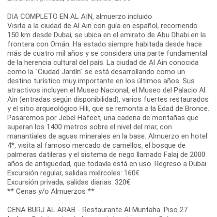
DIA COMPLETO EN AL AIN, almuerzo incluido
Visita a la ciudad de Al Ain con guía en español, recorriendo
150 km desde Dubai, se ubica en el emirato de Abu Dhabi en la
frontera con Omán. Ha estado siempre habitada desde hace
más de cuatro mil años y se considera una parte fundamental
de la herencia cultural del país. La ciudad de Al Ain conocida
como la "Ciudad Jardín" se está desarrollando como un
destino turístico muy importante en los últimos años. Sus
atractivos incluyen el Museo Nacional, el Museo del Palacio Al
Ain (entradas según disponibilidad), varios fuertes restaurados
y el sitio arqueológico Hili, que se remonta a la Edad de Bronce.
Pasaremos por Jebel Hafeet, una cadena de montañas que
superan los 1400 metros sobre el nivel del mar, con
manantiales de aguas minerales en la base. Almuerzo en hotel
4*, visita al famoso mercado de camellos, el bosque de
palmeras datileras y el sistema de riego llamado Falaj de 2000
años de antigüedad, que todavía está en uso. Regreso a Dubai.
Excursión regular, salidas miércoles: 160€
Excursión privada, salidas diarias: 320€
** Cenas y/o Almuerzos **
CENA BURJ AL ARAB - Restaurante Al Muntaha. Piso 27