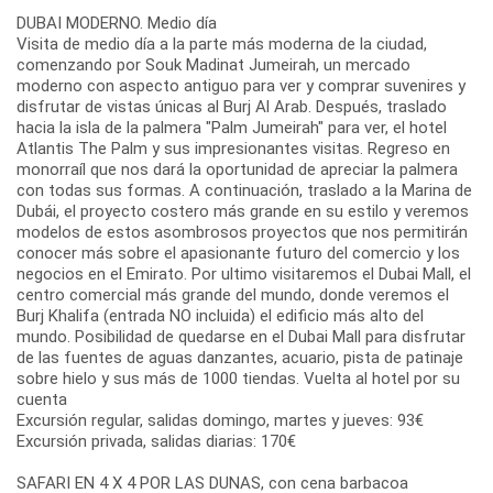
DUBAI MODERNO. Medio día
Visita de medio día a la parte más moderna de la ciudad,
comenzando por Souk Madinat Jumeirah, un mercado
moderno con aspecto antiguo para ver y comprar suvenires y
disfrutar de vistas únicas al Burj Al Arab. Después, traslado
hacia la isla de la palmera "Palm Jumeirah" para ver, el hotel
Atlantis The Palm y sus impresionantes visitas. Regreso en
monorraíl que nos dará la oportunidad de apreciar la palmera
con todas sus formas. A continuación, traslado a la Marina de
Dubái, el proyecto costero más grande en su estilo y veremos
modelos de estos asombrosos proyectos que nos permitirán
conocer más sobre el apasionante futuro del comercio y los
negocios en el Emirato. Por ultimo visitaremos el Dubai Mall, el
centro comercial más grande del mundo, donde veremos el
Burj Khalifa (entrada NO incluida) el edificio más alto del
mundo. Posibilidad de quedarse en el Dubai Mall para disfrutar
de las fuentes de aguas danzantes, acuario, pista de patinaje
sobre hielo y sus más de 1000 tiendas. Vuelta al hotel por su
cuenta
Excursión regular, salidas domingo, martes y jueves: 93€
Excursión privada, salidas diarias: 170€
SAFARI EN 4 X 4 POR LAS DUNAS, con cena barbacoa