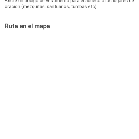
Existe un código de vestimenta para el acceso a los lugares de
oración (mezquitas, santuarios, tumbas etc)
Ruta en el mapa