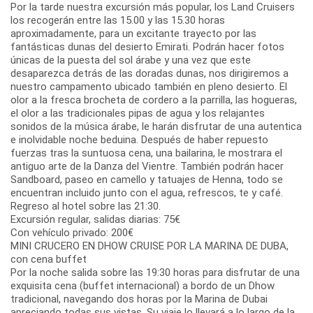
Por la tarde nuestra excursión más popular, los Land Cruisers
los recogerán entre las 15.00 y las 15.30 horas
aproximadamente, para un excitante trayecto por las
fantásticas dunas del desierto Emirati. Podrán hacer fotos
únicas de la puesta del sol árabe y una vez que este
desaparezca detrás de las doradas dunas, nos dirigiremos a
nuestro campamento ubicado también en pleno desierto. El
olor a la fresca brocheta de cordero a la parrilla, las hogueras,
el olor a las tradicionales pipas de agua y los relajantes
sonidos de la música árabe, le harán disfrutar de una autentica
e inolvidable noche beduina. Después de haber repuesto
fuerzas tras la suntuosa cena, una bailarina, le mostrara el
antiguo arte de la Danza del Vientre. También podrán hacer
Sandboard, paseo en camello y tatuajes de Henna, todo se
encuentran incluido junto con el agua, refrescos, te y café.
Regreso al hotel sobre las 21:30.
Excursión regular, salidas diarias: 75€
Con vehículo privado: 200€
MINI CRUCERO EN DHOW CRUISE POR LA MARINA DE DUBA,
con cena buffet
Por la noche salida sobre las 19:30 horas para disfrutar de una
exquisita cena (buffet internacional) a bordo de un Dhow
tradicional, navegando dos horas por la Marina de Dubai
apreciando todas sus vistas. Su viaje lo llevará a lo largo de la