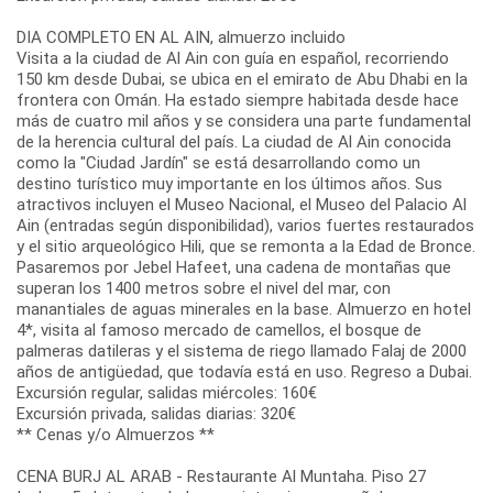
DIA COMPLETO EN AL AIN, almuerzo incluido
Visita a la ciudad de Al Ain con guía en español, recorriendo
150 km desde Dubai, se ubica en el emirato de Abu Dhabi en la
frontera con Omán. Ha estado siempre habitada desde hace
más de cuatro mil años y se considera una parte fundamental
de la herencia cultural del país. La ciudad de Al Ain conocida
como la "Ciudad Jardín" se está desarrollando como un
destino turístico muy importante en los últimos años. Sus
atractivos incluyen el Museo Nacional, el Museo del Palacio Al
Ain (entradas según disponibilidad), varios fuertes restaurados
y el sitio arqueológico Hili, que se remonta a la Edad de Bronce.
Pasaremos por Jebel Hafeet, una cadena de montañas que
superan los 1400 metros sobre el nivel del mar, con
manantiales de aguas minerales en la base. Almuerzo en hotel
4*, visita al famoso mercado de camellos, el bosque de
palmeras datileras y el sistema de riego llamado Falaj de 2000
años de antigüedad, que todavía está en uso. Regreso a Dubai.
Excursión regular, salidas miércoles: 160€
Excursión privada, salidas diarias: 320€
** Cenas y/o Almuerzos **
CENA BURJ AL ARAB - Restaurante Al Muntaha. Piso 27