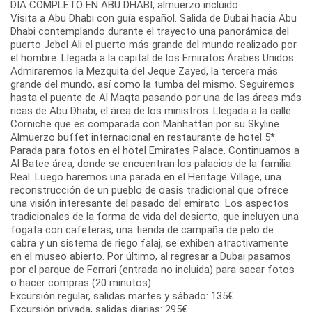
DIA COMPLETO EN ABU DHABI, almuerzo incluido
Visita a Abu Dhabi con guía español. Salida de Dubai hacia Abu
Dhabi contemplando durante el trayecto una panorámica del
puerto Jebel Ali el puerto más grande del mundo realizado por
el hombre. Llegada a la capital de los Emiratos Árabes Unidos.
Admiraremos la Mezquita del Jeque Zayed, la tercera más
grande del mundo, así como la tumba del mismo. Seguiremos
hasta el puente de Al Maqta pasando por una de las áreas más
ricas de Abu Dhabi, el área de los ministros. Llegada a la calle
Corniche que es comparada con Manhattan por su Skyline.
Almuerzo buffet internacional en restaurante de hotel 5*.
Parada para fotos en el hotel Emirates Palace. Continuamos a
Al Batee área, donde se encuentran los palacios de la familia
Real. Luego haremos una parada en el Heritage Village, una
reconstrucción de un pueblo de oasis tradicional que ofrece
una visión interesante del pasado del emirato. Los aspectos
tradicionales de la forma de vida del desierto, que incluyen una
fogata con cafeteras, una tienda de campaña de pelo de
cabra y un sistema de riego falaj, se exhiben atractivamente
en el museo abierto. Por último, al regresar a Dubai pasamos
por el parque de Ferrari (entrada no incluida) para sacar fotos
o hacer compras (20 minutos).
Excursión regular, salidas martes y sábado: 135€
Excursión privada, salidas diarias: 295€