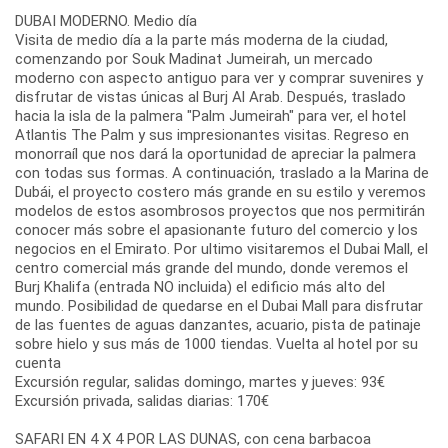
DUBAI MODERNO. Medio día
Visita de medio día a la parte más moderna de la ciudad,
comenzando por Souk Madinat Jumeirah, un mercado
moderno con aspecto antiguo para ver y comprar suvenires y
disfrutar de vistas únicas al Burj Al Arab. Después, traslado
hacia la isla de la palmera "Palm Jumeirah" para ver, el hotel
Atlantis The Palm y sus impresionantes visitas. Regreso en
monorraíl que nos dará la oportunidad de apreciar la palmera
con todas sus formas. A continuación, traslado a la Marina de
Dubái, el proyecto costero más grande en su estilo y veremos
modelos de estos asombrosos proyectos que nos permitirán
conocer más sobre el apasionante futuro del comercio y los
negocios en el Emirato. Por ultimo visitaremos el Dubai Mall, el
centro comercial más grande del mundo, donde veremos el
Burj Khalifa (entrada NO incluida) el edificio más alto del
mundo. Posibilidad de quedarse en el Dubai Mall para disfrutar
de las fuentes de aguas danzantes, acuario, pista de patinaje
sobre hielo y sus más de 1000 tiendas. Vuelta al hotel por su
cuenta
Excursión regular, salidas domingo, martes y jueves: 93€
Excursión privada, salidas diarias: 170€
SAFARI EN 4 X 4 POR LAS DUNAS, con cena barbacoa