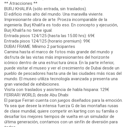
** Atracciones **
BURJ KHALIFA (sólo entrada, sin traslados).
El edificio más alto del mundo. Una maravilla viviente.
Impresionante obra de arte. Proeza incomparable de la
ingeniería. Burj Khalifa es todo eso. En concepto y ejecución,
Burj Khalifa no tiene igual.
Entrada pisos 124/125 (hasta las 15.00 hrs): 69€
Entrada pisos 124/125 (horario premium): 99€
DUBAI FRAME. Mínimo 2 participantes
Camina hasta el marco de fotos más grande del mundo y
disfruta de las vistas más impresionantes del horizonte
icónico dentro de una estructura única. En la parte inferior,
puede visitar el museo y ver el crecimiento de Dubai desde un
pueblo de pescadores hasta una de las ciudades más ricas del
mundo. El museo utiliza tecnología avanzada y presenta una
gran variedad de exhibiciones.
Visita con traslados y asistencia de habla hispana: 129€
FERRARI WORLD, desde Abu Dhabi
El parque Ferrari cuenta con juegos diseñados para la emoción.
Ya sea que desee la intensa fuerza G de las montañas rusas
de clase mundial, quiere competir en karting con su familia o
desafiar los mejores tiempos de vuelta en un simulador de
última generación, contamos con un sinfín de diversión para