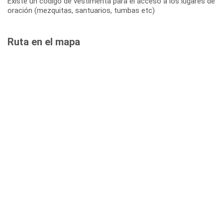
Existe un código de vestimenta para el acceso a los lugares de
oración (mezquitas, santuarios, tumbas etc)
Ruta en el mapa