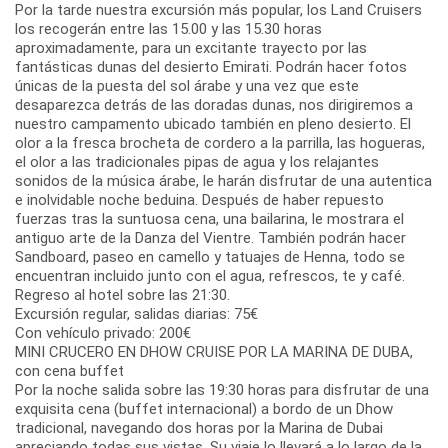
Por la tarde nuestra excursión más popular, los Land Cruisers
los recogerán entre las 15.00 y las 15.30 horas
aproximadamente, para un excitante trayecto por las
fantásticas dunas del desierto Emirati. Podrán hacer fotos
únicas de la puesta del sol árabe y una vez que este
desaparezca detrás de las doradas dunas, nos dirigiremos a
nuestro campamento ubicado también en pleno desierto. El
olor a la fresca brocheta de cordero a la parrilla, las hogueras,
el olor a las tradicionales pipas de agua y los relajantes
sonidos de la música árabe, le harán disfrutar de una autentica
e inolvidable noche beduina. Después de haber repuesto
fuerzas tras la suntuosa cena, una bailarina, le mostrara el
antiguo arte de la Danza del Vientre. También podrán hacer
Sandboard, paseo en camello y tatuajes de Henna, todo se
encuentran incluido junto con el agua, refrescos, te y café.
Regreso al hotel sobre las 21:30.
Excursión regular, salidas diarias: 75€
Con vehículo privado: 200€
MINI CRUCERO EN DHOW CRUISE POR LA MARINA DE DUBA,
con cena buffet
Por la noche salida sobre las 19:30 horas para disfrutar de una
exquisita cena (buffet internacional) a bordo de un Dhow
tradicional, navegando dos horas por la Marina de Dubai
apreciando todas sus vistas. Su viaje lo llevará a lo largo de la