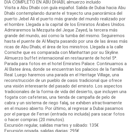
DIA COMPLETO EN ABU DHABI, almuerzo incluido
Visita a Abu Dhabi con guía español. Salida de Dubai hacia Abu
Dhabi contemplando durante el trayecto una panorámica del
puerto Jebel Ali el puerto más grande del mundo realizado por
el hombre. Llegada a la capital de los Emiratos Árabes Unidos.
Admiraremos la Mezquita del Jeque Zayed, la tercera más
grande del mundo, así como la tumba del mismo. Seguiremos
hasta el puente de Al Maqta pasando por una de las áreas más
ricas de Abu Dhabi, el área de los ministros. Llegada a la calle
Corniche que es comparada con Manhattan por su Skyline.
Almuerzo buffet internacional en restaurante de hotel 5*.
Parada para fotos en el hotel Emirates Palace. Continuamos a
Al Batee área, donde se encuentran los palacios de la familia
Real. Luego haremos una parada en el Heritage Village, una
reconstrucción de un pueblo de oasis tradicional que ofrece
una visión interesante del pasado del emirato. Los aspectos
tradicionales de la forma de vida del desierto, que incluyen una
fogata con cafeteras, una tienda de campaña de pelo de
cabra y un sistema de riego falaj, se exhiben atractivamente
en el museo abierto. Por último, al regresar a Dubai pasamos
por el parque de Ferrari (entrada no incluida) para sacar fotos
o hacer compras (20 minutos).
Excursión regular, salidas martes y sábado: 135€
Excursión privada, salidas diarias: 295€