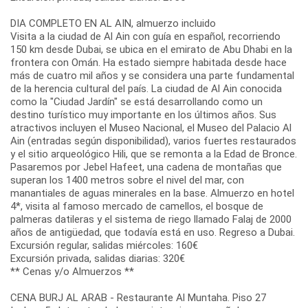
DIA COMPLETO EN AL AIN, almuerzo incluido
Visita a la ciudad de Al Ain con guía en español, recorriendo
150 km desde Dubai, se ubica en el emirato de Abu Dhabi en la
frontera con Omán. Ha estado siempre habitada desde hace
más de cuatro mil años y se considera una parte fundamental
de la herencia cultural del país. La ciudad de Al Ain conocida
como la "Ciudad Jardín" se está desarrollando como un
destino turístico muy importante en los últimos años. Sus
atractivos incluyen el Museo Nacional, el Museo del Palacio Al
Ain (entradas según disponibilidad), varios fuertes restaurados
y el sitio arqueológico Hili, que se remonta a la Edad de Bronce.
Pasaremos por Jebel Hafeet, una cadena de montañas que
superan los 1400 metros sobre el nivel del mar, con
manantiales de aguas minerales en la base. Almuerzo en hotel
4*, visita al famoso mercado de camellos, el bosque de
palmeras datileras y el sistema de riego llamado Falaj de 2000
años de antigüedad, que todavía está en uso. Regreso a Dubai.
Excursión regular, salidas miércoles: 160€
Excursión privada, salidas diarias: 320€
** Cenas y/o Almuerzos **
CENA BURJ AL ARAB - Restaurante Al Muntaha. Piso 27