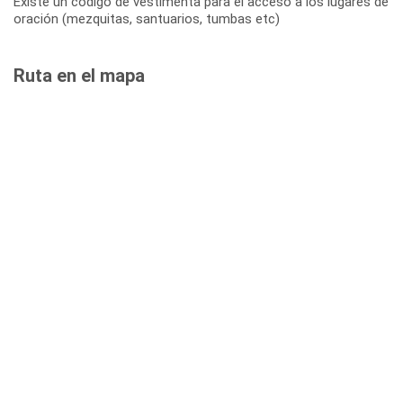
Existe un código de vestimenta para el acceso a los lugares de
oración (mezquitas, santuarios, tumbas etc)
Ruta en el mapa