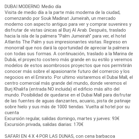
DUBAI MODERNO. Medio día
Visita de medio día a la parte más moderna de la ciudad,
comenzando por Souk Madinat Jumeirah, un mercado
moderno con aspecto antiguo para ver y comprar suvenires y
disfrutar de vistas únicas al Burj Al Arab. Después, traslado
hacia la isla de la palmera "Palm Jumeirah" para ver, el hotel
Atlantis The Palm y sus impresionantes visitas. Regreso en
monorraíl que nos dará la oportunidad de apreciar la palmera
con todas sus formas. A continuación, traslado a la Marina de
Dubái, el proyecto costero más grande en su estilo y veremos
modelos de estos asombrosos proyectos que nos permitirán
conocer más sobre el apasionante futuro del comercio y los
negocios en el Emirato. Por ultimo visitaremos el Dubai Mall, el
centro comercial más grande del mundo, donde veremos el
Burj Khalifa (entrada NO incluida) el edificio más alto del
mundo. Posibilidad de quedarse en el Dubai Mall para disfrutar
de las fuentes de aguas danzantes, acuario, pista de patinaje
sobre hielo y sus más de 1000 tiendas. Vuelta al hotel por su
cuenta
Excursión regular, salidas domingo, martes y jueves: 93€
Excursión privada, salidas diarias: 170€
SAFARI EN 4 X 4 POR LAS DUNAS, con cena barbacoa