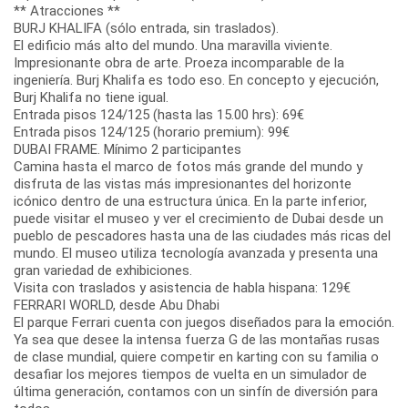
** Atracciones **
BURJ KHALIFA (sólo entrada, sin traslados).
El edificio más alto del mundo. Una maravilla viviente.
Impresionante obra de arte. Proeza incomparable de la
ingeniería. Burj Khalifa es todo eso. En concepto y ejecución,
Burj Khalifa no tiene igual.
Entrada pisos 124/125 (hasta las 15.00 hrs): 69€
Entrada pisos 124/125 (horario premium): 99€
DUBAI FRAME. Mínimo 2 participantes
Camina hasta el marco de fotos más grande del mundo y
disfruta de las vistas más impresionantes del horizonte
icónico dentro de una estructura única. En la parte inferior,
puede visitar el museo y ver el crecimiento de Dubai desde un
pueblo de pescadores hasta una de las ciudades más ricas del
mundo. El museo utiliza tecnología avanzada y presenta una
gran variedad de exhibiciones.
Visita con traslados y asistencia de habla hispana: 129€
FERRARI WORLD, desde Abu Dhabi
El parque Ferrari cuenta con juegos diseñados para la emoción.
Ya sea que desee la intensa fuerza G de las montañas rusas
de clase mundial, quiere competir en karting con su familia o
desafiar los mejores tiempos de vuelta en un simulador de
última generación, contamos con un sinfín de diversión para