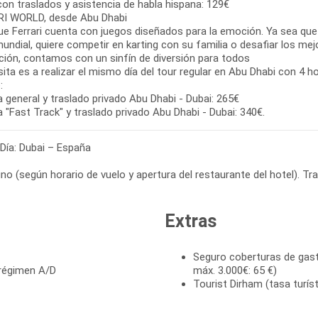
con traslados y asistencia de habla hispana: 129€
I WORLD, desde Abu Dhabi
que Ferrari cuenta con juegos diseñados para la emoción. Ya sea qu
undial, quiere competir en karting con su familia o desafiar los me
ción, contamos con un sinfín de diversión para todos
sita es a realizar el mismo día del tour regular en Abu Dhabi con 4 ho
:
 general y traslado privado Abu Dhabi - Dubai: 265€
 Día: Dubai – España
Extras
Seguro coberturas de gasto
 régimen A/D
máx. 3.000€: 65 €)
Tourist Dirham (tasa turís