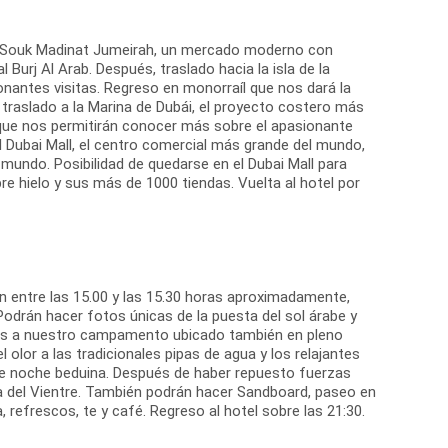
or Souk Madinat Jumeirah, un mercado moderno con
 Burj Al Arab. Después, traslado hacia la isla de la
onantes visitas. Regreso en monorraíl que nos dará la
traslado a la Marina de Dubái, el proyecto costero más
ue nos permitirán conocer más sobre el apasionante
l Dubai Mall, el centro comercial más grande del mundo,
l mundo. Posibilidad de quedarse en el Dubai Mall para
re hielo y sus más de 1000 tiendas. Vuelta al hotel por
án entre las 15.00 y las 15.30 horas aproximadamente,
 Podrán hacer fotos únicas de la puesta del sol árabe y
mos a nuestro campamento ubicado también en pleno
el olor a las tradicionales pipas de agua y los relajantes
able noche beduina. Después de haber repuesto fuerzas
nza del Vientre. También podrán hacer Sandboard, paseo en
 refrescos, te y café. Regreso al hotel sobre las 21:30.