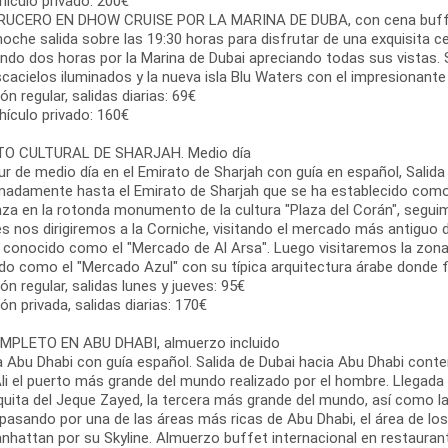
hículo privado: 200€
RUCERO EN DHOW CRUISE POR LA MARINA DE DUBA, con cena buf
noche salida sobre las 19:30 horas para disfrutar de una exquisita c
do dos horas por la Marina de Dubai apreciando todas sus vistas. Su 
cacielos iluminados y la nueva isla Blu Waters con el impresionante 
ón regular, salidas diarias: 69€
hículo privado: 160€
TO CULTURAL DE SHARJAH. Medio día
ur de medio día en el Emirato de Sharjah con guía en español, Salida
madamente hasta el Emirato de Sharjah que se ha establecido como e
a en la rotonda monumento de la cultura "Plaza del Corán", seguimos
 nos dirigiremos a la Corniche, visitando el mercado más antiguo d
, conocido como el "Mercado de Al Arsa". Luego visitaremos la zon
do como el "Mercado Azul" con su típica arquitectura árabe donde f
ón regular, salidas lunes y jueves: 95€
ón privada, salidas diarias: 170€
MPLETO EN ABU DHABI, almuerzo incluido
 a Abu Dhabi con guía español. Salida de Dubai hacia Abu Dhabi con
Ali el puerto más grande del mundo realizado por el hombre. Llegada
quita del Jeque Zayed, la tercera más grande del mundo, así como 
pasando por una de las áreas más ricas de Abu Dhabi, el área de los
nhattan por su Skyline. Almuerzo buffet internacional en restaurant