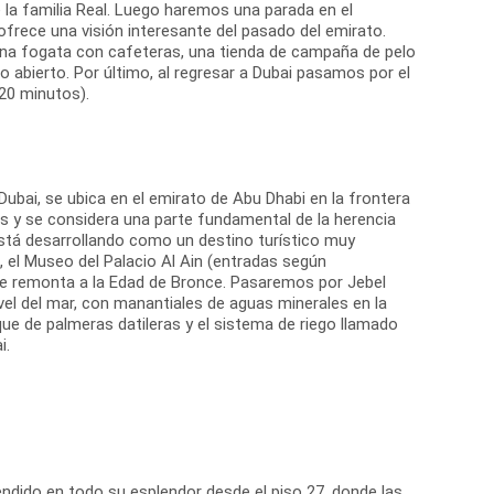
 la familia Real. Luego haremos una parada en el
 ofrece una visión interesante del pasado del emirato.
 una fogata con cafeteras, una tienda de campaña de pelo
o abierto. Por último, al regresar a Dubai pasamos por el
(20 minutos).
Dubai, se ubica en el emirato de Abu Dhabi en la frontera
 y se considera una parte fundamental de la herencia
 está desarrollando como un destino turístico muy
, el Museo del Palacio Al Ain (entradas según
ue se remonta a la Edad de Bronce. Pasaremos por Jebel
el del mar, con manantiales de aguas minerales en la
ue de palmeras datileras y el sistema de riego llamado
i.
ndido en todo su esplendor desde el piso 27, donde las