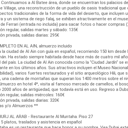
. Continuamos a Al Batee área, donde se encuentran los palacios de
e Village, una reconstrucción de un pueblo de oasis tradicional que
pectos tradicionales de la forma de vida del desierto, que incluyen
a y un sistema de riego falaj, se exhiben atractivamente en el muse
de Ferrari (entrada no incluida) para sacar fotos o hacer compras 
ón regular, salidas martes y sábado: 135€
ón privada, salidas diarias: 295€
MPLETO EN AL AIN, almuerzo incluido
a la ciudad de Al Ain con guía en español, recorriendo 150 km desde 
án. Ha estado siempre habitada desde hace más de cuatro mil años
l del país. La ciudad de Al Ain conocida como la "Ciudad Jardín" se
nte en los últimos años. Sus atractivos incluyen el Museo Nacional
bilidad), varios fuertes restaurados y el sitio arqueológico Hili, q
, una cadena de montañas que superan los 1400 metros sobre el niv
Almuerzo en hotel 4*, visita al famoso mercado de camellos, el bosq
de 2000 años de antigüedad, que todavía está en uso. Regreso a Duba
ón regular, salidas miércoles: 160€
ón privada, salidas diarias: 320€
as y/o Almuerzos **
URJ AL ARAB - Restaurante Al Muntaha. Piso 27
 5 platos, traslados y asistencia en español
taha es un restaurante que hace honor a su nombre. Vea Dubai exte