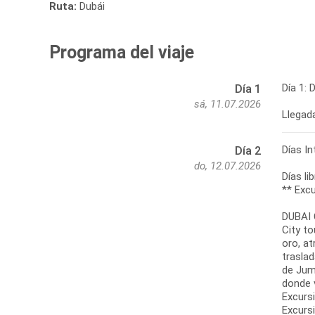
Ruta:
Dubái
Programa del viaje
Día 1: 
Día 1
sá, 11.07.2026
Llegada
Días I
Día 2
do, 12.07.2026
Días li
** Excu
DUBAI 
City to
oro, a
trasla
de Jume
donde v
Excursi
Excursi