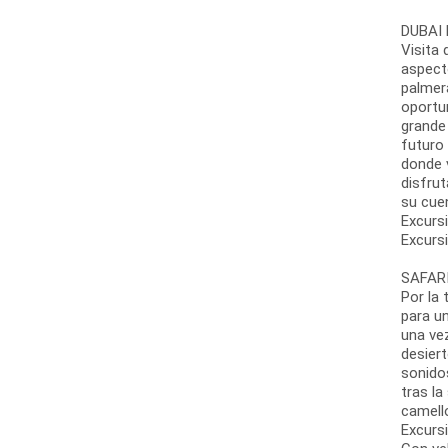
DUBAI 
Visita
aspecto
palmera
oportu
grande
futuro 
donde v
disfrut
su cue
Excursi
Excursi
SAFARI
Por la 
para un
una ve
desiert
sonidos
tras la
camello
Excursi