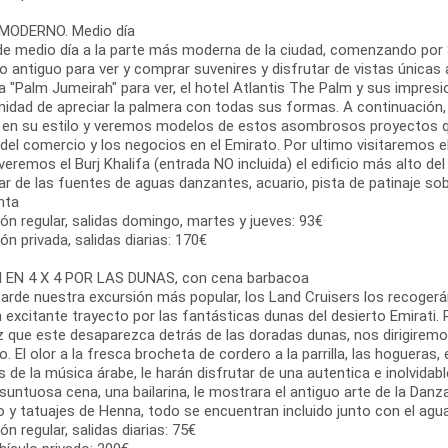
MODERNO. Medio día
 de medio día a la parte más moderna de la ciudad, comenzando p
 antiguo para ver y comprar suvenires y disfrutar de vistas únicas al
 "Palm Jumeirah" para ver, el hotel Atlantis The Palm y sus impresi
nidad de apreciar la palmera con todas sus formas. A continuación, 
 en su estilo y veremos modelos de estos asombrosos proyectos q
del comercio y los negocios en el Emirato. Por ultimo visitaremos e
eremos el Burj Khalifa (entrada NO incluida) el edificio más alto de
ar de las fuentes de aguas danzantes, acuario, pista de patinaje sob
nta
ón regular, salidas domingo, martes y jueves: 93€
ón privada, salidas diarias: 170€
 EN 4 X 4 POR LAS DUNAS, con cena barbacoa
tarde nuestra excursión más popular, los Land Cruisers los recoger
 excitante trayecto por las fantásticas dunas del desierto Emirati.
z que este desaparezca detrás de las doradas dunas, nos dirigire
o. El olor a la fresca brocheta de cordero a la parrilla, las hogueras, 
 de la música árabe, le harán disfrutar de una autentica e inolvid
 suntuosa cena, una bailarina, le mostrara el antiguo arte de la Da
 y tatuajes de Henna, todo se encuentran incluido junto con el agua,
ón regular, salidas diarias: 75€