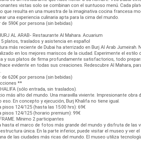
ionantes vistas solo se combinan con el suntuoso menú. Cada plat
 lo que resulta en una muestra de la imaginativa cocina francesa m
ear una experiencia culinaria apta para la cima del mundo.
r de 590€ por persona (sin bebidas)
URJ AL ARAB- Restaurante Al Mahara. Acuarium
 5 platos, traslados y asistencia en español
tura más reciente de Dubai ha aterrizado en Burj Al Arab Jumeirah. 
alizado en los mejores mariscos de la ciudad. Experimente el estil
ica y sus platos de firma profundamente satisfactorios, todo prepa
 hace evidente en todas sus creaciones. Redescubre Al Mahara, par
.
r de 620€ por persona (sin bebidas)
acciones **
HALIFA (sólo entrada, sin traslados).
icio más alto del mundo. Una maravilla viviente. Impresionante obra d
 eso. En concepto y ejecución, Burj Khalifa no tiene igual.
 pisos 124/125 (hasta las 15.00 hrs): 69€
a pisos 124/125 (horario premium): 99€
FRAME. Mínimo 2 participantes
 hasta el marco de fotos más grande del mundo y disfruta de las v
estructura única. En la parte inferior, puede visitar el museo y ver
una de las ciudades más ricas del mundo. El museo utiliza tecnologí