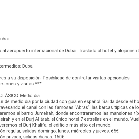
Dubai
 al aeropuerto internacional de Dubai. Traslado al hotel y alojamien
ntermedios: Dubai
bres a su disposición. Posibilidad de contratar visitas opcionales.
rsiones y visitas ***
CLÁSICO. Medio día
ur de medio día por la ciudad con guía en español. Salida desde el h
travesando el canal con las famosas "Abras", las barcas típicas de 
daremos al barrio Jumeirah, donde encontraremos las mansiones típi
irah y en el Burj Al árab, el único hotel 7 estrellas en el mundo. Vue
eremos el Burj Khalifa, el edificio más alto del mundo.
ón regular, salidas domingo, lunes, miércoles y jueves: 65€
ón privada, salidas diarias: 160€