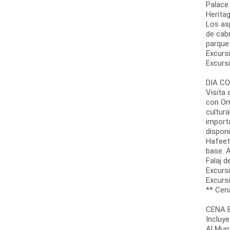
Palace
Heritag
Los as
de cabr
parque 
Excursi
Excursi
DIA CO
Visita 
con Om
cultura
importa
disponi
Hafeet
base. 
Falaj 
Excursi
Excursi
** Cen
CENA B
Incluye
Al Mun