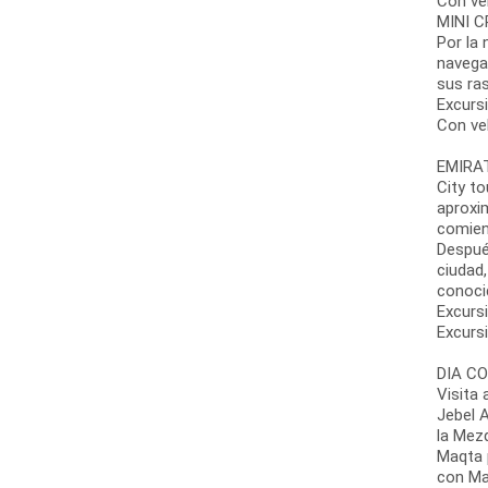
Con ve
MINI C
Por la 
navegan
sus ras
Excursi
Con ve
EMIRA
City to
aproxi
comienz
Después
ciudad
conoci
Excursi
Excursi
DIA CO
Visita
Jebel 
la Mez
Maqta 
con Ma