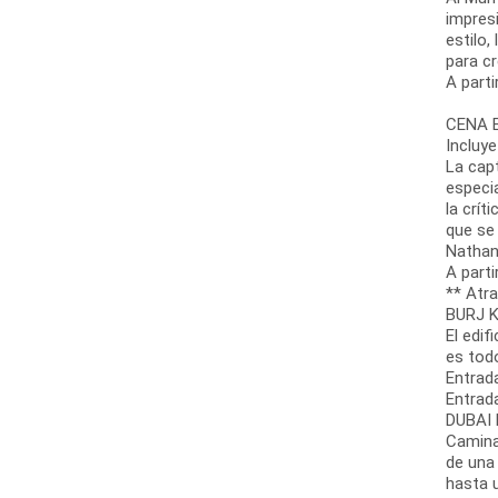
impres
estilo,
para cr
A parti
CENA B
Incluye
La cap
especi
la crít
que se
Nathan
A parti
** Atr
BURJ K
El edif
es todo
Entrada
Entrad
DUBAI 
Camina
de una 
hasta 