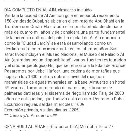
DIA COMPLETO EN AL AIN, almuerzo incluido
Visita a la ciudad de Al Ain con guía en español, recorriendo
150 km desde Dubai, se ubica en el emirato de Abu Dhabi en la
frontera con Omán. Ha estado siempre habitada desde hace
más de cuatro mil años y se considera una parte fundamental
de la herencia cultural del país. La ciudad de Al Ain conocida
como la "Ciudad Jardín" se está desarrollando como un
destino turístico muy importante en los últimos años. Sus
atractivos incluyen el Museo Nacional, el Museo del Palacio Al
Ain (entradas según disponibilidad), varios fuertes restaurados
y el sitio arqueológico Hili, que se remonta a la Edad de Bronce.
Pasaremos por Jebel Hafeet, una cadena de montañas que
superan los 1400 metros sobre el nivel del mar, con
manantiales de aguas minerales en la base. Almuerzo en hotel
4*, visita al famoso mercado de camellos, el bosque de
palmeras datileras y el sistema de riego llamado Falaj de 2000
años de antigüedad, que todavía está en uso. Regreso a Dubai.
Excursión regular, salidas miércoles: 160€
Excursión privada, salidas diarias: 320€
** Cenas y/o Almuerzos **
CENA BURJ AL ARAB - Restaurante Al Muntaha. Piso 27