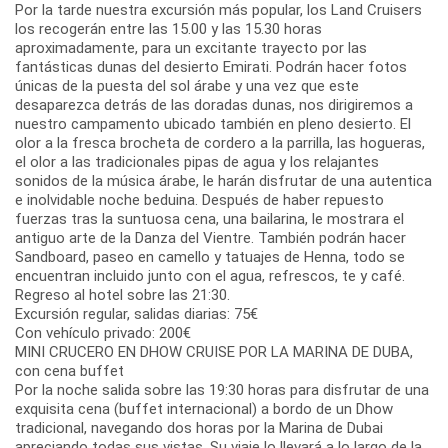
Por la tarde nuestra excursión más popular, los Land Cruisers
los recogerán entre las 15.00 y las 15.30 horas
aproximadamente, para un excitante trayecto por las
fantásticas dunas del desierto Emirati. Podrán hacer fotos
únicas de la puesta del sol árabe y una vez que este
desaparezca detrás de las doradas dunas, nos dirigiremos a
nuestro campamento ubicado también en pleno desierto. El
olor a la fresca brocheta de cordero a la parrilla, las hogueras,
el olor a las tradicionales pipas de agua y los relajantes
sonidos de la música árabe, le harán disfrutar de una autentica
e inolvidable noche beduina. Después de haber repuesto
fuerzas tras la suntuosa cena, una bailarina, le mostrara el
antiguo arte de la Danza del Vientre. También podrán hacer
Sandboard, paseo en camello y tatuajes de Henna, todo se
encuentran incluido junto con el agua, refrescos, te y café.
Regreso al hotel sobre las 21:30.
Excursión regular, salidas diarias: 75€
Con vehículo privado: 200€
MINI CRUCERO EN DHOW CRUISE POR LA MARINA DE DUBA,
con cena buffet
Por la noche salida sobre las 19:30 horas para disfrutar de una
exquisita cena (buffet internacional) a bordo de un Dhow
tradicional, navegando dos horas por la Marina de Dubai
apreciando todas sus vistas. Su viaje lo llevará a lo largo de la