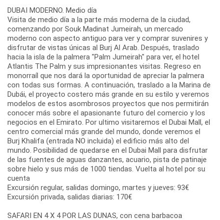
DUBAI MODERNO. Medio día
Visita de medio día a la parte más moderna de la ciudad,
comenzando por Souk Madinat Jumeirah, un mercado
moderno con aspecto antiguo para ver y comprar suvenires y
disfrutar de vistas únicas al Burj Al Arab. Después, traslado
hacia la isla de la palmera "Palm Jumeirah" para ver, el hotel
Atlantis The Palm y sus impresionantes visitas. Regreso en
monorraíl que nos dará la oportunidad de apreciar la palmera
con todas sus formas. A continuación, traslado a la Marina de
Dubái, el proyecto costero más grande en su estilo y veremos
modelos de estos asombrosos proyectos que nos permitirán
conocer más sobre el apasionante futuro del comercio y los
negocios en el Emirato. Por ultimo visitaremos el Dubai Mall, el
centro comercial más grande del mundo, donde veremos el
Burj Khalifa (entrada NO incluida) el edificio más alto del
mundo. Posibilidad de quedarse en el Dubai Mall para disfrutar
de las fuentes de aguas danzantes, acuario, pista de patinaje
sobre hielo y sus más de 1000 tiendas. Vuelta al hotel por su
cuenta
Excursión regular, salidas domingo, martes y jueves: 93€
Excursión privada, salidas diarias: 170€
SAFARI EN 4 X 4 POR LAS DUNAS, con cena barbacoa