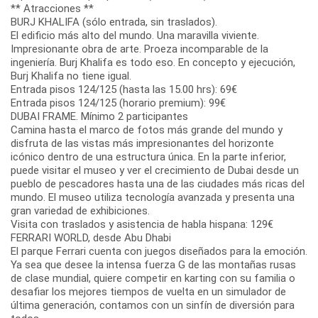
** Atracciones **
BURJ KHALIFA (sólo entrada, sin traslados).
El edificio más alto del mundo. Una maravilla viviente.
Impresionante obra de arte. Proeza incomparable de la
ingeniería. Burj Khalifa es todo eso. En concepto y ejecución,
Burj Khalifa no tiene igual.
Entrada pisos 124/125 (hasta las 15.00 hrs): 69€
Entrada pisos 124/125 (horario premium): 99€
DUBAI FRAME. Mínimo 2 participantes
Camina hasta el marco de fotos más grande del mundo y
disfruta de las vistas más impresionantes del horizonte
icónico dentro de una estructura única. En la parte inferior,
puede visitar el museo y ver el crecimiento de Dubai desde un
pueblo de pescadores hasta una de las ciudades más ricas del
mundo. El museo utiliza tecnología avanzada y presenta una
gran variedad de exhibiciones.
Visita con traslados y asistencia de habla hispana: 129€
FERRARI WORLD, desde Abu Dhabi
El parque Ferrari cuenta con juegos diseñados para la emoción.
Ya sea que desee la intensa fuerza G de las montañas rusas
de clase mundial, quiere competir en karting con su familia o
desafiar los mejores tiempos de vuelta en un simulador de
última generación, contamos con un sinfín de diversión para