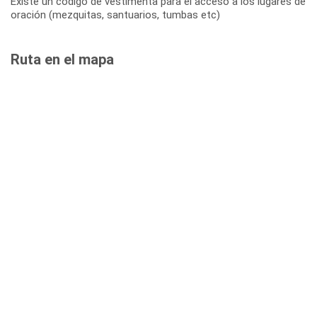
Existe un código de vestimenta para el acceso a los lugares de
oración (mezquitas, santuarios, tumbas etc)
Ruta en el mapa