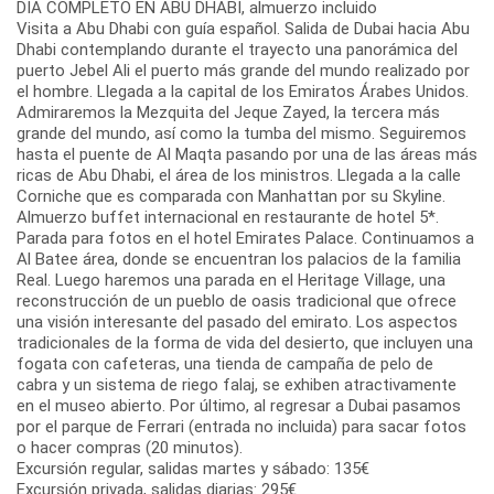
DIA COMPLETO EN ABU DHABI, almuerzo incluido
Visita a Abu Dhabi con guía español. Salida de Dubai hacia Abu
Dhabi contemplando durante el trayecto una panorámica del
puerto Jebel Ali el puerto más grande del mundo realizado por
el hombre. Llegada a la capital de los Emiratos Árabes Unidos.
Admiraremos la Mezquita del Jeque Zayed, la tercera más
grande del mundo, así como la tumba del mismo. Seguiremos
hasta el puente de Al Maqta pasando por una de las áreas más
ricas de Abu Dhabi, el área de los ministros. Llegada a la calle
Corniche que es comparada con Manhattan por su Skyline.
Almuerzo buffet internacional en restaurante de hotel 5*.
Parada para fotos en el hotel Emirates Palace. Continuamos a
Al Batee área, donde se encuentran los palacios de la familia
Real. Luego haremos una parada en el Heritage Village, una
reconstrucción de un pueblo de oasis tradicional que ofrece
una visión interesante del pasado del emirato. Los aspectos
tradicionales de la forma de vida del desierto, que incluyen una
fogata con cafeteras, una tienda de campaña de pelo de
cabra y un sistema de riego falaj, se exhiben atractivamente
en el museo abierto. Por último, al regresar a Dubai pasamos
por el parque de Ferrari (entrada no incluida) para sacar fotos
o hacer compras (20 minutos).
Excursión regular, salidas martes y sábado: 135€
Excursión privada, salidas diarias: 295€