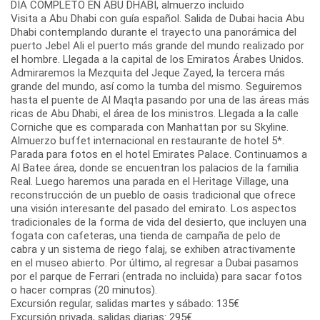
DIA COMPLETO EN ABU DHABI, almuerzo incluido
Visita a Abu Dhabi con guía español. Salida de Dubai hacia Abu
Dhabi contemplando durante el trayecto una panorámica del
puerto Jebel Ali el puerto más grande del mundo realizado por
el hombre. Llegada a la capital de los Emiratos Árabes Unidos.
Admiraremos la Mezquita del Jeque Zayed, la tercera más
grande del mundo, así como la tumba del mismo. Seguiremos
hasta el puente de Al Maqta pasando por una de las áreas más
ricas de Abu Dhabi, el área de los ministros. Llegada a la calle
Corniche que es comparada con Manhattan por su Skyline.
Almuerzo buffet internacional en restaurante de hotel 5*.
Parada para fotos en el hotel Emirates Palace. Continuamos a
Al Batee área, donde se encuentran los palacios de la familia
Real. Luego haremos una parada en el Heritage Village, una
reconstrucción de un pueblo de oasis tradicional que ofrece
una visión interesante del pasado del emirato. Los aspectos
tradicionales de la forma de vida del desierto, que incluyen una
fogata con cafeteras, una tienda de campaña de pelo de
cabra y un sistema de riego falaj, se exhiben atractivamente
en el museo abierto. Por último, al regresar a Dubai pasamos
por el parque de Ferrari (entrada no incluida) para sacar fotos
o hacer compras (20 minutos).
Excursión regular, salidas martes y sábado: 135€
Excursión privada, salidas diarias: 295€