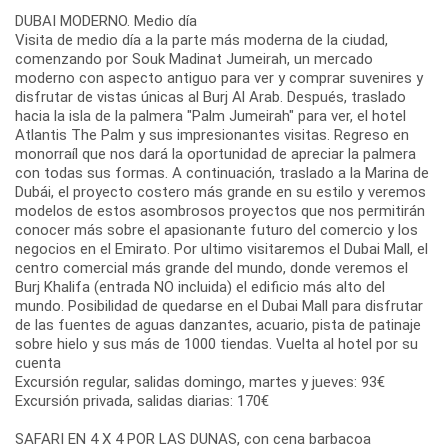
DUBAI MODERNO. Medio día
Visita de medio día a la parte más moderna de la ciudad,
comenzando por Souk Madinat Jumeirah, un mercado
moderno con aspecto antiguo para ver y comprar suvenires y
disfrutar de vistas únicas al Burj Al Arab. Después, traslado
hacia la isla de la palmera "Palm Jumeirah" para ver, el hotel
Atlantis The Palm y sus impresionantes visitas. Regreso en
monorraíl que nos dará la oportunidad de apreciar la palmera
con todas sus formas. A continuación, traslado a la Marina de
Dubái, el proyecto costero más grande en su estilo y veremos
modelos de estos asombrosos proyectos que nos permitirán
conocer más sobre el apasionante futuro del comercio y los
negocios en el Emirato. Por ultimo visitaremos el Dubai Mall, el
centro comercial más grande del mundo, donde veremos el
Burj Khalifa (entrada NO incluida) el edificio más alto del
mundo. Posibilidad de quedarse en el Dubai Mall para disfrutar
de las fuentes de aguas danzantes, acuario, pista de patinaje
sobre hielo y sus más de 1000 tiendas. Vuelta al hotel por su
cuenta
Excursión regular, salidas domingo, martes y jueves: 93€
Excursión privada, salidas diarias: 170€
SAFARI EN 4 X 4 POR LAS DUNAS, con cena barbacoa