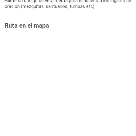
Existe un código de vestimenta para el acceso a los lugares de
oración (mezquitas, santuarios, tumbas etc)
Ruta en el mapa