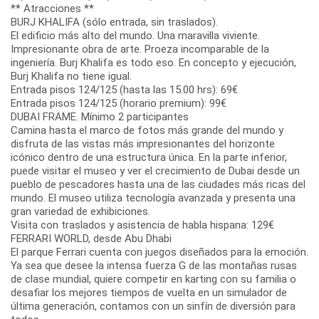
** Atracciones **
BURJ KHALIFA (sólo entrada, sin traslados).
El edificio más alto del mundo. Una maravilla viviente.
Impresionante obra de arte. Proeza incomparable de la
ingeniería. Burj Khalifa es todo eso. En concepto y ejecución,
Burj Khalifa no tiene igual.
Entrada pisos 124/125 (hasta las 15.00 hrs): 69€
Entrada pisos 124/125 (horario premium): 99€
DUBAI FRAME. Mínimo 2 participantes
Camina hasta el marco de fotos más grande del mundo y
disfruta de las vistas más impresionantes del horizonte
icónico dentro de una estructura única. En la parte inferior,
puede visitar el museo y ver el crecimiento de Dubai desde un
pueblo de pescadores hasta una de las ciudades más ricas del
mundo. El museo utiliza tecnología avanzada y presenta una
gran variedad de exhibiciones.
Visita con traslados y asistencia de habla hispana: 129€
FERRARI WORLD, desde Abu Dhabi
El parque Ferrari cuenta con juegos diseñados para la emoción.
Ya sea que desee la intensa fuerza G de las montañas rusas
de clase mundial, quiere competir en karting con su familia o
desafiar los mejores tiempos de vuelta en un simulador de
última generación, contamos con un sinfín de diversión para