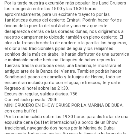
Por la tarde nuestra excursión más popular, los Land Cruisers
los recogerán entre las 15.00 y las 15.30 horas
aproximadamente, para un excitante trayecto por las
fantásticas dunas del desierto Emirati. Podrán hacer fotos
únicas de la puesta del sol árabe y una vez que este
desaparezca detrás de las doradas dunas, nos dirigiremos a
nuestro campamento ubicado también en pleno desierto. El
olor a la fresca brocheta de cordero a la parrilla, las hogueras,
el olor a las tradicionales pipas de agua y los relajantes
sonidos de la música árabe, le harán disfrutar de una autentica
e inolvidable noche beduina. Después de haber repuesto
fuerzas tras la suntuosa cena, una bailarina, le mostrara el
antiguo arte de la Danza del Vientre. También podrán hacer
Sandboard, paseo en camello y tatuajes de Henna, todo se
encuentran incluido junto con el agua, refrescos, te y café.
Regreso al hotel sobre las 21:30.
Excursión regular, salidas diarias: 75€
Con vehículo privado: 200€
MINI CRUCERO EN DHOW CRUISE POR LA MARINA DE DUBA,
con cena buffet
Por la noche salida sobre las 19:30 horas para disfrutar de una
exquisita cena (buffet internacional) a bordo de un Dhow
tradicional, navegando dos horas por la Marina de Dubai
apreciando todas sus vistas. Su viaje lo llevará a lo largo de la