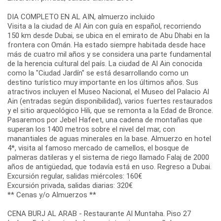
DIA COMPLETO EN AL AIN, almuerzo incluido
Visita a la ciudad de Al Ain con guía en español, recorriendo
150 km desde Dubai, se ubica en el emirato de Abu Dhabi en la
frontera con Omán. Ha estado siempre habitada desde hace
más de cuatro mil años y se considera una parte fundamental
de la herencia cultural del país. La ciudad de Al Ain conocida
como la "Ciudad Jardín" se está desarrollando como un
destino turístico muy importante en los últimos años. Sus
atractivos incluyen el Museo Nacional, el Museo del Palacio Al
Ain (entradas según disponibilidad), varios fuertes restaurados
y el sitio arqueológico Hili, que se remonta a la Edad de Bronce.
Pasaremos por Jebel Hafeet, una cadena de montañas que
superan los 1400 metros sobre el nivel del mar, con
manantiales de aguas minerales en la base. Almuerzo en hotel
4*, visita al famoso mercado de camellos, el bosque de
palmeras datileras y el sistema de riego llamado Falaj de 2000
años de antigüedad, que todavía está en uso. Regreso a Dubai.
Excursión regular, salidas miércoles: 160€
Excursión privada, salidas diarias: 320€
** Cenas y/o Almuerzos **
CENA BURJ AL ARAB - Restaurante Al Muntaha. Piso 27