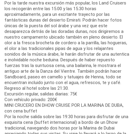
Por la tarde nuestra excursión más popular, los Land Cruisers
los recogerán entre las 15.00 y las 15.30 horas
aproximadamente, para un excitante trayecto por las
fantásticas dunas del desierto Emirati. Podrán hacer fotos
únicas de la puesta del sol árabe y una vez que este
desaparezca detrás de las doradas dunas, nos dirigiremos a
nuestro campamento ubicado también en pleno desierto. El
olor a la fresca brocheta de cordero a la parrilla, las hogueras,
el olor a las tradicionales pipas de agua y los relajantes
sonidos de la música árabe, le harán disfrutar de una autentica
e inolvidable noche beduina. Después de haber repuesto
fuerzas tras la suntuosa cena, una bailarina, le mostrara el
antiguo arte de la Danza del Vientre. También podrán hacer
Sandboard, paseo en camello y tatuajes de Henna, todo se
encuentran incluido junto con el agua, refrescos, te y café.
Regreso al hotel sobre las 21:30.
Excursión regular, salidas diarias: 75€
Con vehículo privado: 200€
MINI CRUCERO EN DHOW CRUISE POR LA MARINA DE DUBA,
con cena buffet
Por la noche salida sobre las 19:30 horas para disfrutar de una
exquisita cena (buffet internacional) a bordo de un Dhow
tradicional, navegando dos horas por la Marina de Dubai
apreciando todas sus vistas. Su viaje lo llevará a lo largo de la