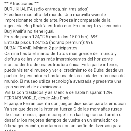
** Atracciones **
BURJ KHALIFA (sólo entrada, sin traslados).
El edificio más alto del mundo. Una maravilla viviente.
Impresionante obra de arte. Proeza incomparable de la
ingeniería. Burj Khalifa es todo eso. En concepto y ejecución,
Burj Khalifa no tiene igual.
Entrada pisos 124/125 (hasta las 15.00 hrs): 69€
Entrada pisos 124/125 (horario premium): 99€
DUBAI FRAME. Mínimo 2 participantes
Camina hasta el marco de fotos más grande del mundo y
disfruta de las vistas más impresionantes del horizonte
icónico dentro de una estructura única. En la parte inferior,
puede visitar el museo y ver el crecimiento de Dubai desde un
pueblo de pescadores hasta una de las ciudades más ricas del
mundo. El museo utiliza tecnología avanzada y presenta una
gran variedad de exhibiciones.
Visita con traslados y asistencia de habla hispana: 129€
FERRARI WORLD, desde Abu Dhabi
El parque Ferrari cuenta con juegos diseñados para la emoción.
Ya sea que desee la intensa fuerza G de las montañas rusas
de clase mundial, quiere competir en karting con su familia o
desafiar los mejores tiempos de vuelta en un simulador de
última generación, contamos con un sinfín de diversión para