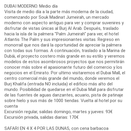
DUBAI MODERNO. Medio día
Visita de medio día a la parte más moderna de la ciudad,
comenzando por Souk Madinat Jumeirah, un mercado
moderno con aspecto antiguo para ver y comprar suvenires y
disfrutar de vistas únicas al Burj Al Arab. Después, traslado
hacia la isla de la palmera "Palm Jumeirah" para ver, el hotel
Atlantis The Palm y sus impresionantes visitas. Regreso en
monorraíl que nos dará la oportunidad de apreciar la palmera
con todas sus formas. A continuación, traslado a la Marina de
Dubái, el proyecto costero más grande en su estilo y veremos
modelos de estos asombrosos proyectos que nos permitirán
conocer más sobre el apasionante futuro del comercio y los
negocios en el Emirato. Por ultimo visitaremos el Dubai Mall, el
centro comercial más grande del mundo, donde veremos el
Burj Khalifa (entrada NO incluida) el edificio más alto del
mundo. Posibilidad de quedarse en el Dubai Mall para disfrutar
de las fuentes de aguas danzantes, acuario, pista de patinaje
sobre hielo y sus más de 1000 tiendas. Vuelta al hotel por su
cuenta
Excursión regular, salidas domingo, martes y jueves: 93€
Excursión privada, salidas diarias: 170€
SAFARI EN 4 X 4 POR LAS DUNAS, con cena barbacoa