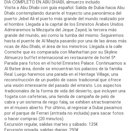
DIA COMPLETO EN ABU DHABI, almuerzo incluido
Visita a Abu Dhabi con guía español. Salida de Dubai hacia Abu
Dhabi contemplando durante el trayecto una panorámica del
puerto Jebel Ali el puerto más grande del mundo realizado por
el hombre. Llegada a la capital de los Emiratos Árabes Unidos.
Admiraremos la Mezquita del Jeque Zayed, la tercera más
grande del mundo, así como la tumba del mismo. Seguiremos
hasta el puente de Al Maqta pasando por una de las áreas más
ricas de Abu Dhabi, el área de los ministros. Llegada a la calle
Corniche que es comparada con Manhattan por su Skyline.
Almuerzo buffet internacional en restaurante de hotel 5*.
Parada para fotos en el hotel Emirates Palace. Continuamos a
Al Batee área, donde se encuentran los palacios de la familia
Real. Luego haremos una parada en el Heritage Village, una
reconstrucción de un pueblo de oasis tradicional que ofrece
una visión interesante del pasado del emirato. Los aspectos
tradicionales de la forma de vida del desierto, que incluyen una
fogata con cafeteras, una tienda de campaña de pelo de
cabra y un sistema de riego falaj, se exhiben atractivamente
en el museo abierto. Por último, al regresar a Dubai pasamos
por el parque de Ferrari (entrada no incluida) para sacar fotos
o hacer compras (20 minutos).
Excursión regular, salidas martes y sábado: 135€
Excursión privada, salidas diarias: 295€