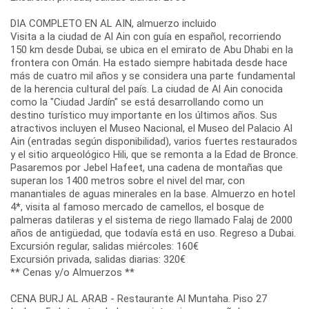
DIA COMPLETO EN AL AIN, almuerzo incluido
Visita a la ciudad de Al Ain con guía en español, recorriendo
150 km desde Dubai, se ubica en el emirato de Abu Dhabi en la
frontera con Omán. Ha estado siempre habitada desde hace
más de cuatro mil años y se considera una parte fundamental
de la herencia cultural del país. La ciudad de Al Ain conocida
como la "Ciudad Jardín" se está desarrollando como un
destino turístico muy importante en los últimos años. Sus
atractivos incluyen el Museo Nacional, el Museo del Palacio Al
Ain (entradas según disponibilidad), varios fuertes restaurados
y el sitio arqueológico Hili, que se remonta a la Edad de Bronce.
Pasaremos por Jebel Hafeet, una cadena de montañas que
superan los 1400 metros sobre el nivel del mar, con
manantiales de aguas minerales en la base. Almuerzo en hotel
4*, visita al famoso mercado de camellos, el bosque de
palmeras datileras y el sistema de riego llamado Falaj de 2000
años de antigüedad, que todavía está en uso. Regreso a Dubai.
Excursión regular, salidas miércoles: 160€
Excursión privada, salidas diarias: 320€
** Cenas y/o Almuerzos **
CENA BURJ AL ARAB - Restaurante Al Muntaha. Piso 27