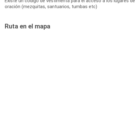
Existe un código de vestimenta para el acceso a los lugares de
oración (mezquitas, santuarios, tumbas etc)
Ruta en el mapa