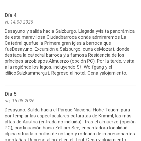
Día 4
vi, 14.08.2026
Desayuno y salida hacia Salzburgo. Llegada yvisita panorámica
de esta maravillosa Ciudadbarroca donde admiraremos La
Catedral quefue la Primera gran iglesia barroca que
fueDesayuno. Excursión a Salzburgo, cuna deMozart, donde
destaca la catedral barroca yla famosa Residencia de los
príncipes arzobispos.Almuerzo (opción PC). Por la tarde, visita
a la regiónde los lagos, incluyendo St. Wolfgang y el
idílicoSalzkammergut. Regreso al hotel. Cena yalojamiento.
Día 5
sá, 15.08.2026
Desayuno. Salida hacia el Parque Nacional Hohe Tauern para
contemplar las espectaculares cataratas de Krimml, las más
altas de Austria (entrada no incluida). Tras el almuerzo (opción
PC), continuación hacia Zell am See, encantadora localidad
alpina situada a orillas de un lago y rodeada de impresionantes
montañas. Regreso al hotel en el Tirol. Cena y alojamiento.