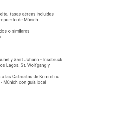
elta, tasas aéreas incluidas
eropuerto de Múnich
dos o similares
s
buhel y Sant Johann - Inssbruck
e los Lagos, St. Wolfgang y
da a las Cataratas de Krimml no
 - Múnich con guía local