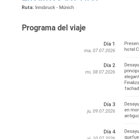
Ruta:
Innsbruck - Múnich
Programa del viaje
Present
Día 1
hotel.C
ma, 07.07.2026
Desayu
Día 2
princip
mi, 08.07.2026
elegant
Finaliz
fachad
Desayun
Día 3
en mon
ju, 09.07.2026
antigu
Desayu
Día 4
quefue
vi, 10.07.2026