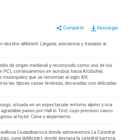
Descargar
 destino aMúnich. Llegada, asistencia y traslado al
ueblo de origen medieval y reconocido como uno de los
ción PC), continuaremos en autobús hacia Kitzbühel,
s municipales que se remontan al siglo XIII.
erva las típicas casas tirolesas, decoradas con delicadas
sburgo, situada en un espectacular entorno alpino y rica
agradable paseo por Hall in Tirol, cuyo precioso casco
reso al hotel. Cena y alojamiento.
aravillosa Ciudadbarroca donde admiraremos La Catedral
burgo, cuna deMozart, donde destaca la catedral barroca