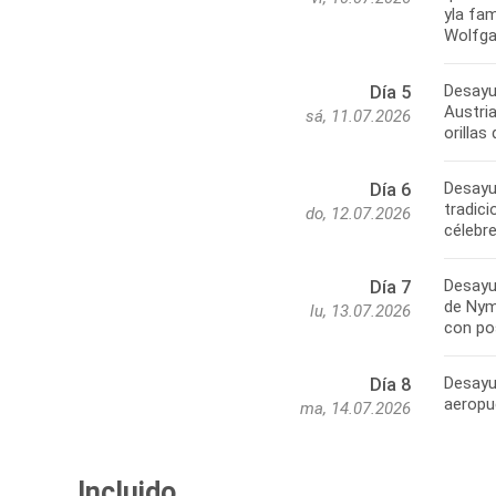
yla fam
Wolfgan
Desayu
Día 5
Austria
sá, 11.07.2026
orillas
Desayu
Día 6
tradici
do, 12.07.2026
célebre
Desayu
Día 7
de Nymp
lu, 13.07.2026
con pos
Desayun
Día 8
aeropue
ma, 14.07.2026
Incluido