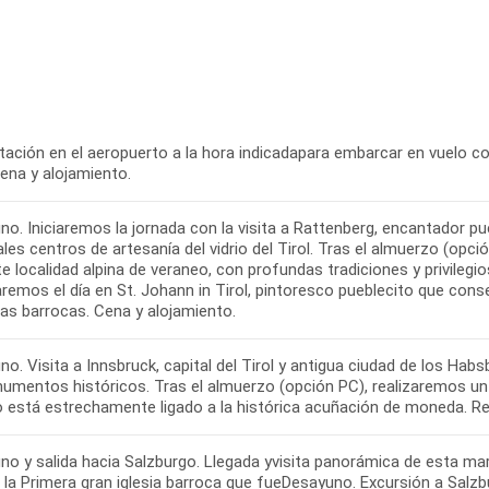
ación en el aeropuerto a la hora indicadapara embarcar en vuelo con
ena y alojamiento.
no. Iniciaremos la jornada con la visita a Rattenberg, encantador p
ales centros de artesanía del vidrio del Tirol. Tras el almuerzo (op
e localidad alpina de veraneo, con profundas tradiciones y privilegio
aremos el día en St. Johann in Tirol, pintoresco pueblecito que cons
as barrocas. Cena y alojamiento.
o. Visita a Innsbruck, capital del Tirol y antigua ciudad de los Hab
umentos históricos. Tras el almuerzo (opción PC), realizaremos un 
o está estrechamente ligado a la histórica acuñación de moneda. Reg
no y salida hacia Salzburgo. Llegada yvisita panorámica de esta m
 la Primera gran iglesia barroca que fueDesayuno. Excursión a Salz