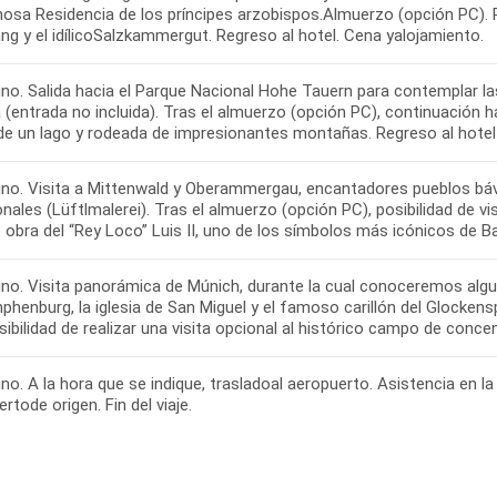
osa Residencia de los príncipes arzobispos.Almuerzo (opción PC). Por
g y el idílicoSalzkammergut. Regreso al hotel. Cena yalojamiento.
no. Salida hacia el Parque Nacional Hohe Tauern para contemplar la
 (entrada no incluida). Tras el almuerzo (opción PC), continuación h
 de un lago y rodeada de impresionantes montañas. Regreso al hotel 
no. Visita a Mittenwald y Oberammergau, encantadores pueblos bá
onales (Lüftlmalerei). Tras el almuerzo (opción PC), posibilidad de v
 obra del “Rey Loco” Luis II, uno de los símbolos más icónicos de B
no. Visita panorámica de Múnich, durante la cual conoceremos alg
henburg, la iglesia de San Miguel y el famoso carillón del Glockensp
ibilidad de realizar una visita opcional al histórico campo de conc
o. A la hora que se indique, trasladoal aeropuerto. Asistencia en l
rtode origen. Fin del viaje.