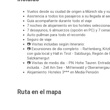
Vuelos desde su ciudad de origen a Múnich ida y vu
Asistencia a todos los pasajeros a su llegada al a
Guía acompañante durante todo el viaje
7 noches de alojamiento en los hoteles selecciona
7 desayunos, 6 almuerzos (opción en PC) y 7 cena
Auto-pullman para todo el recorrido
Seguro de viaje
📷 Visitas incluidas según itinerario:
📷 Excursiones de día completo: - Rattenberg, Kitz
con guía local y Hall in Tirol - Salzburgo, Región d
Salzkamergut
📷 Visitas de medio día: - P.N. Hohe Tauren. Entra
incluida. - Zell Am See - Mittenwald y Oberamergau
Alojamiento: Hoteles 3*** en Media Pensión
Ruta en el mapa