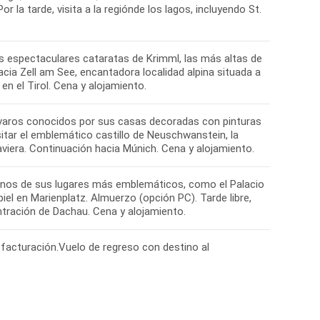
 la tarde, visita a la regiónde los lagos, incluyendo St.
s espectaculares cataratas de Krimml, las más altas de
acia Zell am See, encantadora localidad alpina situada a
en el Tirol. Cena y alojamiento.
varos conocidos por sus casas decoradas con pinturas
isitar el emblemático castillo de Neuschwanstein, la
aviera. Continuación hacia Múnich. Cena y alojamiento.
unos de sus lugares más emblemáticos, como el Palacio
iel en Marienplatz. Almuerzo (opción PC). Tarde libre,
entración de Dachau. Cena y alojamiento.
a facturación.Vuelo de regreso con destino al