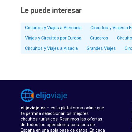
Le puede interesar
Circuitos y Viajes a Alemania
Circuitos y Viajes a F
Viajes y Circuitos por Europa
Cruceros
Circuit
Circuitos y Viajes a Alsacia
Grandes Viajes
Cir
elijoviaje.es
– es la plataforma online que
te permite seleccionar los mejores
circuitos turísticos. Reunimos las ofertas
de todos los operadores turísticos de
España en una sola base de datos. En cada