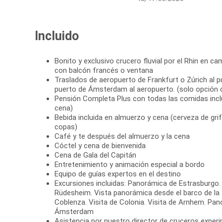
Incluido
Bonito y exclusivo crucero fluvial por el Rhin en ca
con balcón francés o ventana
Traslados de aeropuerto de Frankfurt o Zúrich al p
puerto de Ámsterdam al aeropuerto. (solo opción 
Pensión Completa Plus con todas las comidas incl
cena)
Bebida incluida en almuerzo y cena (cerveza de grif
copas)
Café y te después del almuerzo y la cena
Cóctel y cena de bienvenida
Cena de Gala del Capitán
Entretenimiento y animación especial a bordo
Equipo de guías expertos en el destino
Excursiones incluidas: Panorámica de Estrasburgo.
Rüdesheim. Vista panorámica desde el barco de la “
Coblenza. Visita de Colonia. Visita de Arnhem. Pa
Ámsterdam
Asistencia por nuestro director de cruceros exper