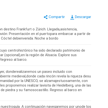
Descargar
 destino Frankfurt o Zúrich. Llegada,asistencia,
vión: Presentación en el puertopara embarcar a partir de
n Cóctel debienvenida. Noche a bordo
 cuyo centrohistórico ha sido declarado patrimonio de
r (opcional),en la región de Alsacia. Explore sus
Regreso al barco.
er, donderealizaremos un paseo incluido con
biente medieval,donde cada rincón revela la riqueza desu
Humanidad por la UNESCO, se alzamajestuosamente, con
es proponemos realizar lavisita de Heidelberg, una de las
de piedra y su famosocastillo. Regreso al barco en
n nuestroguía. A continuación navegaremos por unode los