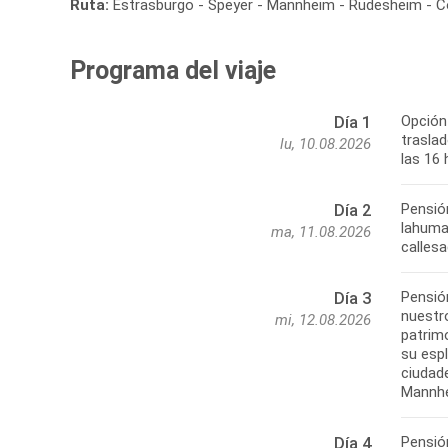
Ruta:
Estrasburgo - Speyer - Mannheim - Rüdesheim - C
Programa del viaje
Opción
Día 1
trasla
lu, 10.08.2026
las 16
Pensión
Día 2
lahuman
ma, 11.08.2026
calles
Pensió
Día 3
nuestr
mi, 12.08.2026
patrim
su esp
ciudad
Mannhe
Pensió
Día 4