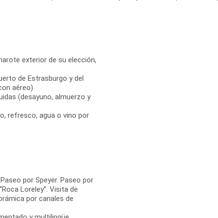
marote exterior de su elección,
uerto de Estrasburgo y del
con aéreo)
uidas (desayuno, almuerzo y
o, refresco, agua o vino por
 Paseo por Speyer. Paseo por
Roca Loreley”. Visita de
norámica por canales de
imentado y multilingüe