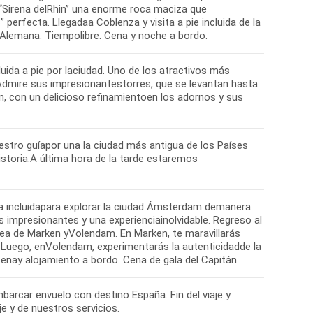
 “Sirena delRhin” una enorme roca maciza que
 perfecta. Llegadaa Coblenza y visita a pie incluida de la
 Alemana. Tiempolibre. Cena y noche a bordo.
uida a pie por laciudad. Uno de los atractivos más
Admire sus impresionantestorres, que se levantan hasta
n, con un delicioso refinamientoen los adornos y sus
estro guíapor una la ciudad más antigua de los Países
istoria.A última hora de la tarde estaremos
a incluidapara explorar la ciudad Ámsterdam demanera
 impresionantes y una experienciainolvidable. Regreso al
área de Marken yVolendam. En Marken, te maravillarás
. Luego, enVolendam, experimentarás la autenticidadde la
nay alojamiento a bordo. Cena de gala del Capitán.
arcar envuelo con destino España. Fin del viaje y
e y de nuestros servicios.