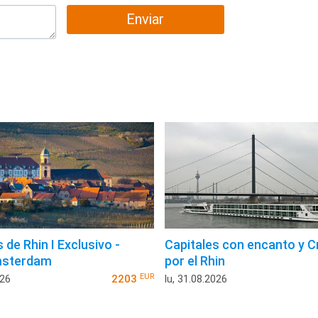
Enviar
de Rhin I Exclusivo -
Capitales con encanto y C
msterdam
por el Rhin
EUR
026
2203
lu, 31.08.2026