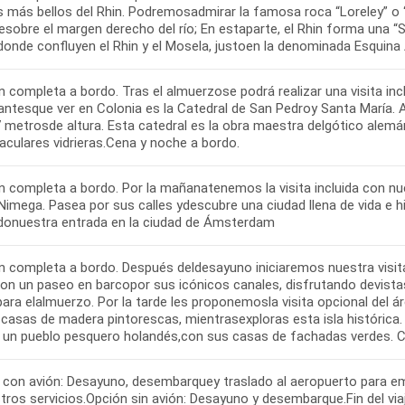
s más bellos del Rhin. Podremosadmirar la famosa roca “Loreley” o
sobre el margen derecho del río; En estaparte, el Rhin forma una “S”
donde confluyen el Rhin y el Mosela, justoen la denominada Esquina
 completa a bordo. Tras el almuerzose podrá realizar una visita incl
antesque ver en Colonia es la Catedral de San Pedroy Santa María. 
7 metrosde altura. Esta catedral es la obra maestra delgótico alemá
aculares vidrieras.Cena y noche a bordo.
n completa a bordo. Por la mañanatenemos la visita incluida con nu
Nimega. Pasea por sus calles ydescubre una ciudad llena de vida e h
donuestra entrada en la ciudad de Ámsterdam
n completa a bordo. Después deldesayuno iniciaremos nuestra visit
con un paseo en barcopor sus icónicos canales, disfrutando devistas
ara elalmuerzo. Por la tarde les proponemosla visita opcional del 
 casas de madera pintorescas, mientrasexploras esta isla histórica
n un pueblo pesquero holandés,con sus casas de fachadas verdes. Ce
 con avión: Desayuno, desembarquey traslado al aeropuerto para emb
ros servicios.Opción sin avión: Desayuno y desembarque.Fin del viaj