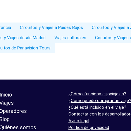
rancia
Circuitos y Viajes a Países Bajos
Circuitos y Viajes 
os y Viajes desde Madrid
Viajes culturales
Circuitos y Viajes
cuitos de Panavision Tours
¿Cómo funciona elijoviaje.es?
Inicio
¿Cómo puedo comprar un viaje
Viajes
¿Qué está incluido en el viaje?
Operadores
Contactar con los desarrollado
Blog
Aviso legal
Quiénes somos
Política de privacidad