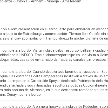
oblenza - Colonia - Arnhem - Nimega - Amsterdam
 con avion: Presentación en el aeropuerto para embarcar en avióncon
do al puerto de Estrasburgoy acomodación. Tiempo libre.Opción sin a
 h, asistenciay acomodación. Tiempo libre.Esta noche, disfrute de u
 completa a bordo. Visita incluida deEstrasburgo, bellísima ciudad,
idad por la UNESCO. Tras el almuerzoparticipe en una visita a Colma
adoquinadas, casas de entramado de maderay canales pintorescos. 
n completa a bordo. Cuando despierteestaremos atracados en Spey
oguía. Las estrechas calles empedradas nosllevan a través de un am
onio. La imponente Catedralde Speyer, declarada Patrimonio dela 
léndidafachada y sus intrincadas esculturas góticas.Opcionalmente l
es más bonitas de Alemania, en la que destacasu romántico puente 
im. Cenay noche a bordo.
n completa a bordo. A primera horavisita incluida de Rüdesheim co